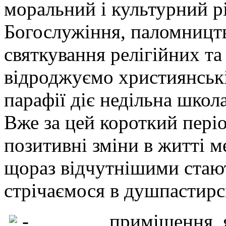
моральний і культурний р
Богослужіння, паломництв
святкування релігійних т
відроджуємо християнські
парафії діє недільна школа
Вже за цей короткий періо
позитивні зміни в житті м
щораз відчутнішими стают
стрічаємося в душпастирсь
- приміщення, яке 