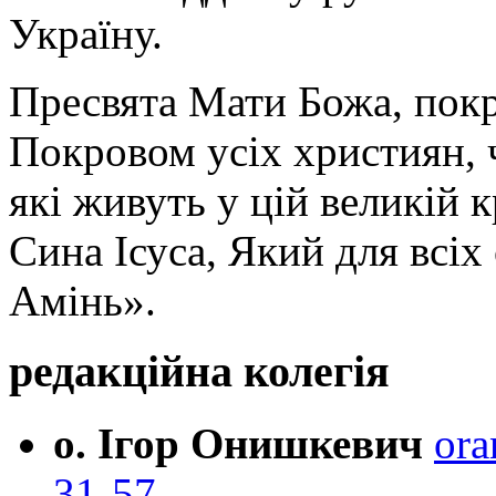
Україну.
Пресвята Мати Божа, пок
Покровом усіх християн, ч
які живуть у цій великій к
Сина Ісуса, Який для всі
Амінь».
редакційна колегія
о. Ігор Онишкевич
ora
31-57