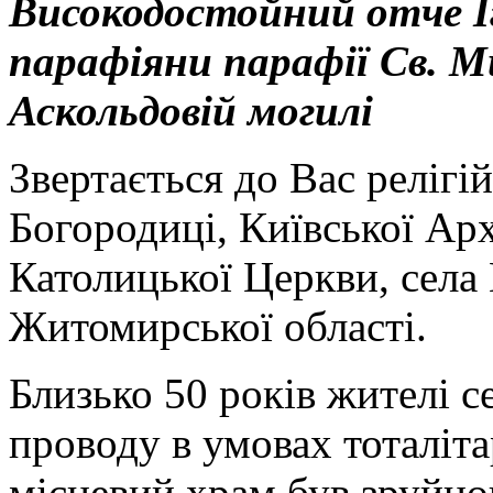
Високодостойний отче І
парафіяни парафії Св. 
Аскольдовій могилі
Звертається до Вас релігі
Богородиці, Київської Арх
Католицької Церкви, села
Житомирської області.
Близько 50 років жителі с
проводу в умовах тоталіт
місцевий храм був зруйн