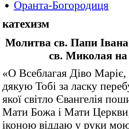
Оранта-Богородиця
катехизм
Молитва св.
Папи Івана
св. Миколая на
«О Всеблагая Діво Маріє,
дякую Тобі за ласку перебу
якої світло Євангелія поши
Мати Божа і Мати Церкви
іконою віддаю у руки мою