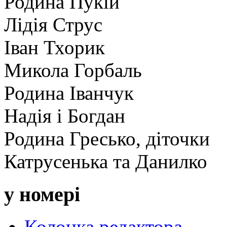
Родина Пукій
Лідія Струс
Іван Тхорик
Микола Горбаль
Родина Іванчук
Надія і Богдан
Родина Гресько, діточки
Катрусенька та Данилко
у номері
Колонка редактора