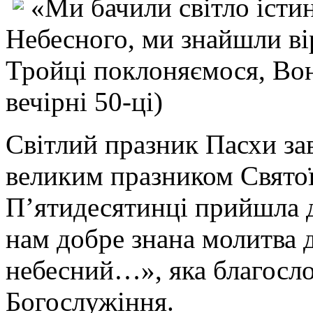
«Ми бачили світло іст
Небесного, ми знайшли ві
Тройці поклоняємося, Вон
вечірні 50-ці)
Світлий празник Пасхи за
великим празником Святої
П’ятидесятинці прийшла 
нам добре знана молитва 
небесний…», яка благосл
Богослужіння.