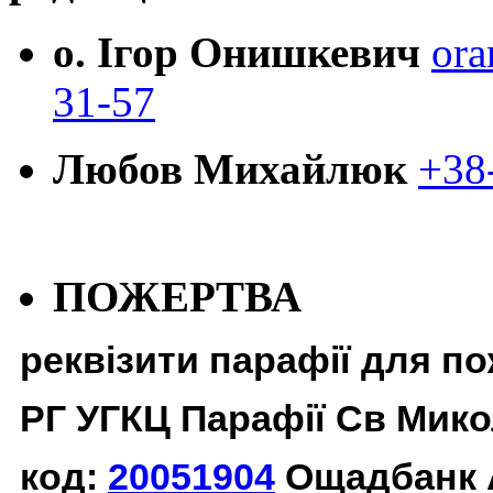
о. Ігор Онишкевич
ora
31-57
Любов Михайлюк
+38
ПОЖЕРТВА
реквізити парафії для п
РГ УГКЦ Парафії Св Мико
код:
20051904
Ощадбанк 