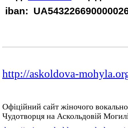
iban: UA54322669000002
http://askoldova-mohyla.or
Офіційний сайт жіночого вокальн
Чудотворця на Аскольдовій Могил