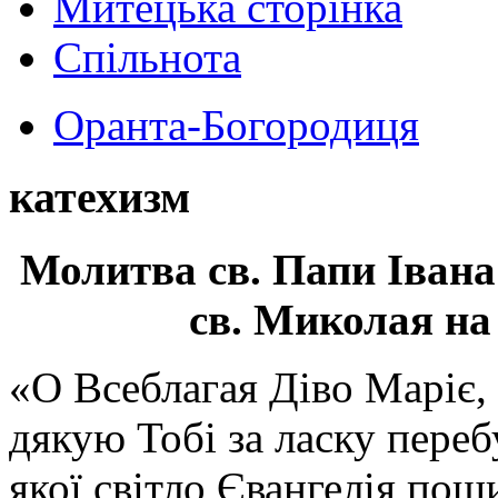
Митецька сторінка
Спільнота
Оранта-Богородиця
катехизм
Молитва св.
Папи Івана
св. Миколая на
«О Всеблагая Діво Маріє,
дякую Тобі за ласку перебу
якої світло Євангелія поши