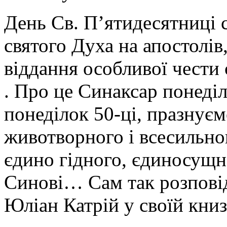
День Св. П’ятидесятниці 
святого Духа на апостолів
віддання особливої чести с
. Про це Синаксар понеділ
понеділок 50-ці, празнуєм
животворного і всесильног
єдино гідного, єдиносущн
Синові… Сам так розповід
Юліан Катрій у своїй книз