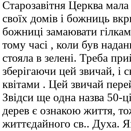
Старозавітня Церква мала 
своїх домів і божниць вк
божниці замаювати гілками
тому часі , коли був нада
стояла в зелені. Треба пр
зберігаючи цей звичай, і
квітами . Цей звичай пере
Звідси ще одна назва 50-ці
дерев є ознакою життя, т
життєдайного св.. Духа. Я