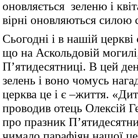
оновляється зеленю і квіта
вірні оновляються силою с
Сьогодні і в нашій церкві
що на Аскольдовій могилі
П’ятидесятниці. В цей ден
зелень і воно чомусь нага
церква це і є –життя. «Ди
проводив отець Олексій Г
про празник П’ятидесятни
чимало парафіян нашої це