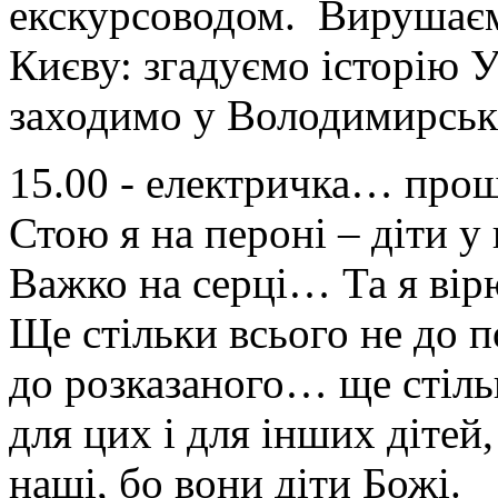
екскурсоводом. Вирушаєм
Києву: згадуємо історію 
заходимо у Володимирс
15.00 - електричка… пр
Стою я на пероні – діти у
Важко на серці… Та я вірю
Ще стільки всього не до п
до розказаного… ще стіл
для цих і для інших дітей,
наші, бо вони діти Божі.