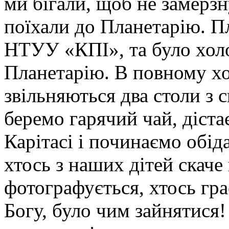
ми бігали, щоб не замерзн
поїхали до Планетарію. П
НТУУ «КПІ», та було хо
Планетарію. В повному хо
звільняються два столи з 
беремо гарячий чай, діста
Карітасі і починаємо обіда
хтось з наших дітей скаче 
фотографується, хтось гра
Богу, було чим зайнятися!