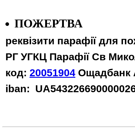
ПОЖЕРТВА
реквізити парафії для п
РГ УГКЦ Парафії Св Мико
код:
20051904
Ощадбанк 
iban: UA54322669000002