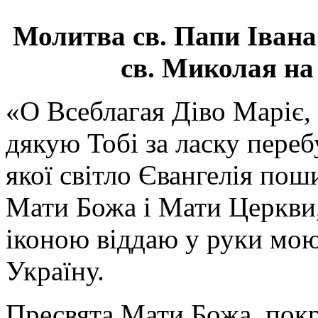
Молитва св.
Папи Івана
св. Миколая на
«О Всеблагая Діво Маріє,
дякую Тобі за ласку перебу
якої світло Євангелія поши
Мати Божа і Мати Церкви
іконою віддаю у руки мою
Україну.
Пресвята Мати Божа, пок