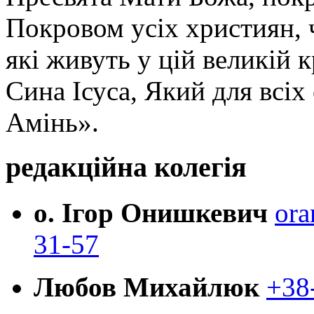
Покровом усіх християн, ч
які живуть у цій великій к
Сина Ісуса, Який для всі
Амінь».
редакційна колегія
о. Ігор Онишкевич
ora
31-57
Любов Михайлюк
+38