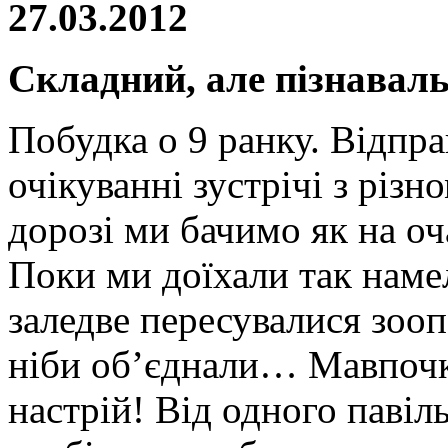
27.03.2012
Складний, але пізнавал
Побудка о 9 ранку. Відпр
очікуванні зустрічі з різ
дорозі ми бачимо як на оч
Поки ми доїхали так наме
заледве пересувалися зооп
ніби об’єднали… Мавпочк
настрій! Від одного павіл