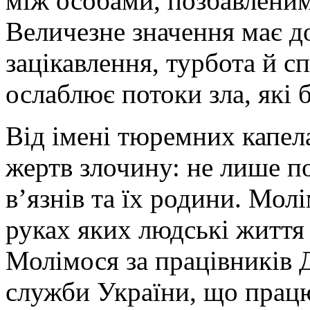
між особами, позбавленим
Величезне значення має д
зацікавлення, турбота й сп
ослаблює потоки зла, які
Від імені тюремних капел
жертв злочину: не лише п
в’язнів та їх родини. Молі
руках яких людські життя 
Молімося за працівників 
служби України, що прац