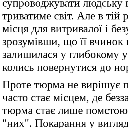
супроводжувати людську ц
триватиме світ. Але в тій
місця для витривалої і бе
зрозумівши, що її вчинок 
залишилася у глибокому ус
колись повернутися до но
Проте тюрма не вирішує п
часто стає місцем, де без
тюрма стає лише помстою 
"них". Покарання у вигляд