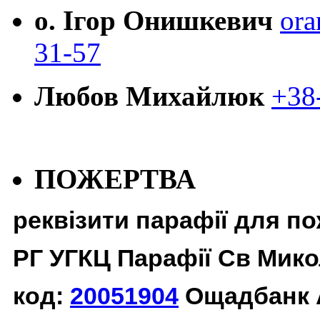
о. Ігор Онишкевич
ora
31-57
Любов Михайлюк
+38
ПОЖЕРТВА
реквізити парафії для п
РГ УГКЦ Парафії Св Мико
код:
20051904
Ощадбанк 