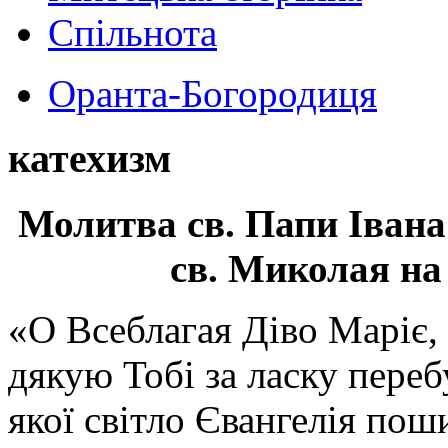
Спільнота
Оранта-Богородиця
катехизм
Молитва св.
Папи Івана
св. Миколая на
«О Всеблагая Діво Маріє,
дякую Тобі за ласку перебу
якої світло Євангелія поши