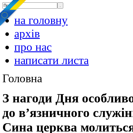
на головну
архів
про нас
написати листа
Головна
З нагоди Дня особлив
до в’язничного служі
Сина церква молиться 