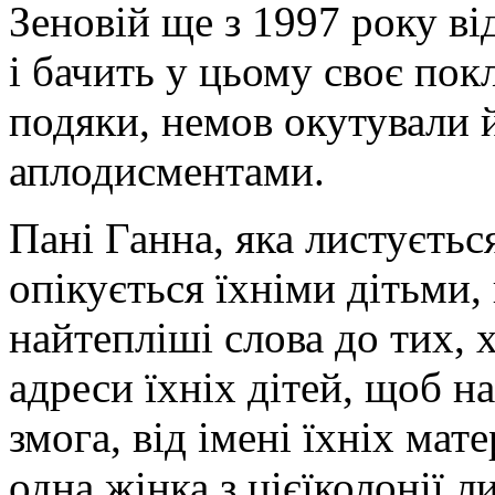
Зеновій ще з 1997 року ві
і бачить у цьому своє пок
подяки, немов окутували 
аплодисментами.
Пані Ганна, яка листуєтьс
опікується їхніми дітьми,
найтепліші слова до тих, 
адреси їхніх дітей, щоб на
змога, від імені їхніх ма
одна жінка з цієїколонії л