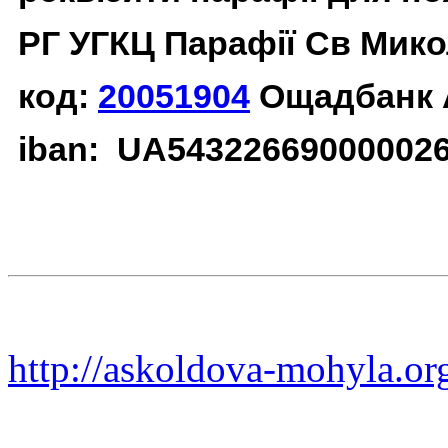
РГ УГКЦ Парафії Св Мико
код:
20051904
Ощадбанк 
iban: UA54322669000002
http://askoldova-mohyla.or