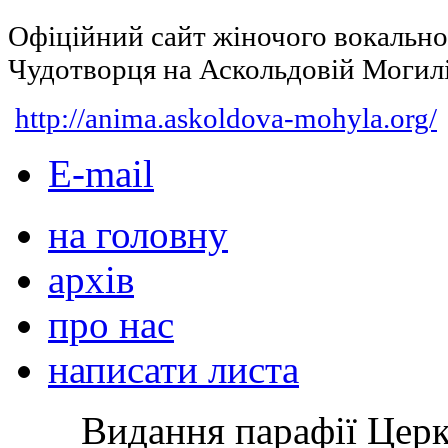
Офіційний сайт жіночого вокальн
Чудотворця на Аскольдовій Могил
http://anima.askoldova-mohyla.org/
E-mail
на головну
архів
про нас
написати листа
Видання парафії Цер