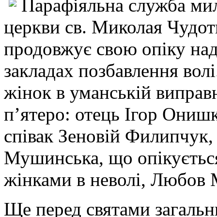
Парафіяльна служба ми
церкви св. Миколая Чудот
продовжує свою опіку над
закладах позбавлення волі
жінок в уманській виправ
п’ятеро: отець Ігор Онишк
співак Зеновій Филипчук,
Мушинська, що опікується
жінками в неволі, Любов
Ще перед святами загальн