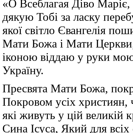
«О Всеблагая Діво Маріє,
дякую Тобі за ласку перебу
якої світло Євангелія поши
Мати Божа і Мати Церкви
іконою віддаю у руки мою
Україну.
Пресвята Мати Божа, пок
Покровом усіх християн, ч
які живуть у цій великій к
Сина Ісуса, Який для всі