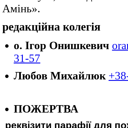
Амінь».
редакційна колегія
о. Ігор Онишкевич
ora
31-57
Любов Михайлюк
+38
ПОЖЕРТВА
реквізити парафії для п