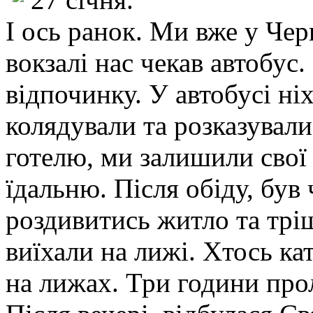
І ось ранок. Ми вже у Чер
вокзалі нас чекав автобус
відпочинку. У автобусі ніх
колядували та розказували
готелю, ми залишили свої 
їдальню. Після обіду, був 
роздивитись житло та трі
виїхали на лижі. Хтось ка
на лижах. Три години проле