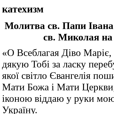
катехизм
Молитва св.
Папи Івана
св. Миколая на
«О Всеблагая Діво Маріє,
дякую Тобі за ласку перебу
якої світло Євангелія поши
Мати Божа і Мати Церкви
іконою віддаю у руки мою
Україну.