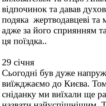
відпочинок та давав духо
подяка жертводавцеві та 
адже за його сприянням т
ця поїздка..
29 січня
Сьогодні був дуже напруж
виїжджаємо до Києва. Тому
сніданку ми виїхали ще ра
назвати найуспішнішим. Т