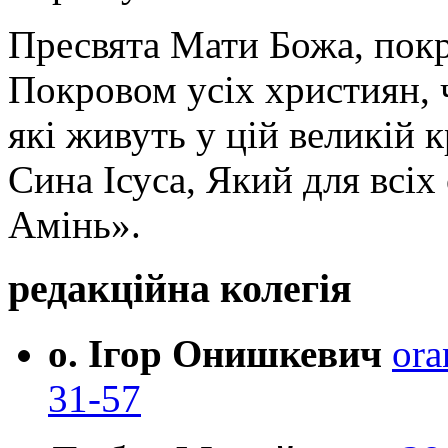
Пресвята Мати Божа, пок
Покровом усіх християн, ч
які живуть у цій великій к
Сина Ісуса, Який для всі
Амінь».
редакційна колегія
о. Ігор Онишкевич
ora
31-57