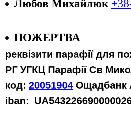
Любов Михайлюк
+38
ПОЖЕРТВА
реквізити парафії для п
РГ УГКЦ Парафії Св Мико
код:
20051904
Ощадбанк 
iban: UA54322669000002