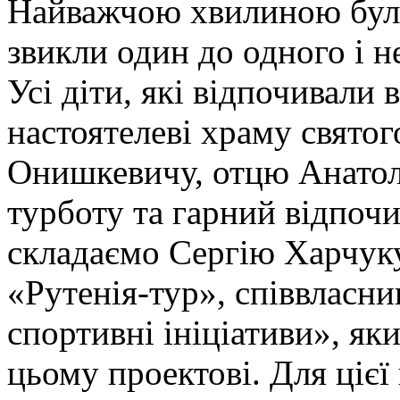
Найважчою хвилиною було
звикли один до одного і 
Усі діти, які відпочивали
настоятелеві храму свято
Онишкевичу, отцю Анатолі
турботу та гарний відпоч
складаємо Сергію Харчуку
«Рутенія-тур», співвласни
спортивні ініціативи», як
цьому проектові. Для цієї