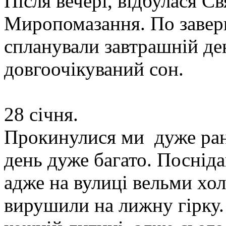
Після вечері, відбулася Св
Миропомазання. По завер
спланували завтрашній ден
довгоочікуваний сон.
28 січня.
Прокинулися ми дуже ран
день дуже багато. Поснід
адже на вулиці вельми хол
вирушили на лижну гірку.