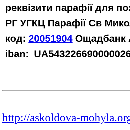
реквізити парафії для п
РГ УГКЦ Парафії Св Мико
код:
20051904
Ощадбанк 
iban: UA54322669000002
http://askoldova-mohyla.or