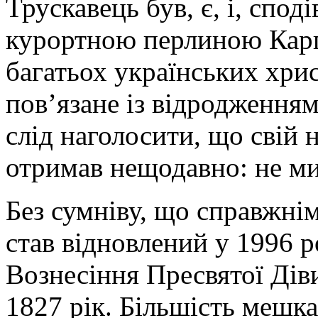
Трускавець був, є, і, спод
курортною перлиною Карпа
багатьох українських хрис
пов’язане із відродження
слід наголосити, що свій 
отримав нещодавно: не ми
Без сумніву, що справжні
став відновлений у 1996 
Вознесіння Пресвятої Діви 
1827 рік. Більшість мешк