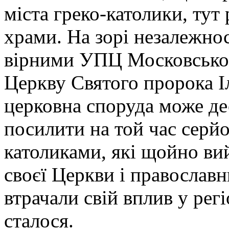
міста греко-католики, тут
храми. На зорі незалежнос
вірними УПЦ Московськог
Церкву Святого пророка Іл
церковна споруда може дес
посилити на той час серй
католиками, які щойно ви
своєї Церкви і православ
втрачали свій вплив у регі
сталося.