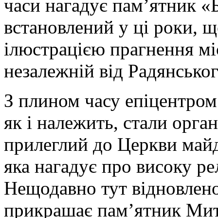
часи нагадує пам’ятник «
встановлений у ці роки, 
ілюстрацією прагнення м
незалежній від Радянсько
З плином часу епіцентром
як і належить, стали орган
прилеглий до Церкви майд
яка нагадує про високу рел
Нещодавно тут відновлено
прикрашає пам’ятник Ми