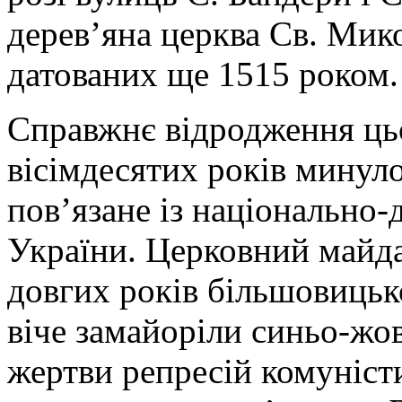
дерев’яна церква Св. Мик
датованих ще 1515 роком.
Справжнє відродження цьо
вісімдесятих років минуло
пов’язане із національно
України. Церковний майда
довгих років більшовицьк
віче замайоріли синьо-жо
жертви репресій комуніст