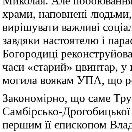
Миколая. Але побоювання 
храми, наповнені людьми, 
вирішувати важливі соціа
завдяки настоятелю і пар
Богородиці реконструйова
часи «старий» цвинтар, у
могила воякам УПА, що р
Закономірно, що саме Тру
Самбірсько-Дрогобицької 
першим її єпископом Вл