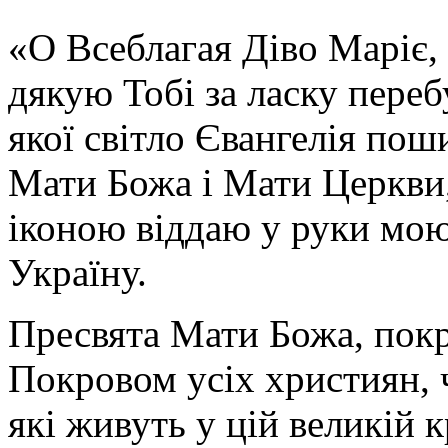
«О Всеблагая Діво Маріє,
дякую Тобі за ласку перебу
якої світло Євангелія поши
Мати Божа і Мати Церкви
іконою віддаю у руки мою
Україну.
Пресвята Мати Божа, пок
Покровом усіх християн, ч
які живуть у цій великій к