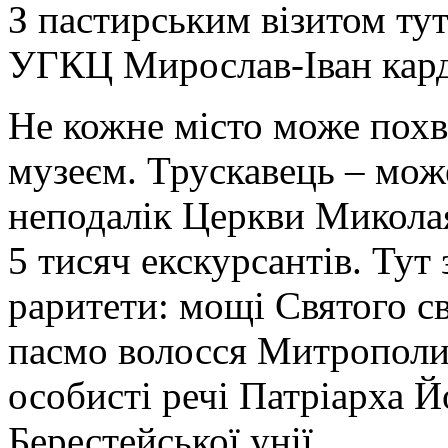
З пастирським візитом ту
УГКЦ Мирослав-Іван кард
Не кожне місто може похв
музеєм. Трускавець – мо
неподалік Церкви Миколая
5 тисяч екскурсантів. Тут
раритети: мощі Святого 
пасмо волосся Митрополит
особисті речі Патріарха Й
Берестейської унії.