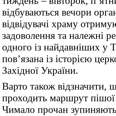
тиждень – вівторок, п’ятни
відбуваються вечори орган
відвідувачі храму отриму
задоволення та належні рел
одного із найдавніших у Т
пов’язана із історією цер
Західної України.
Варто також відзначити, щ
проходить маршрут пішої 
Чимало прочан зупиняютьс