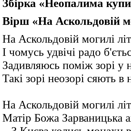
Збірка «Неопалима куп
Вірш «На Аскольдовій мо
На Аскольдовій могилі літ
І чомусь удвічі радо б'єть
Задивляюсь поміж зорі у 
Такі зорі неозорі сяють в
На Аскольдовій могилі літ
Матір Божа Зарваницька а
...З Києва колись монахи в