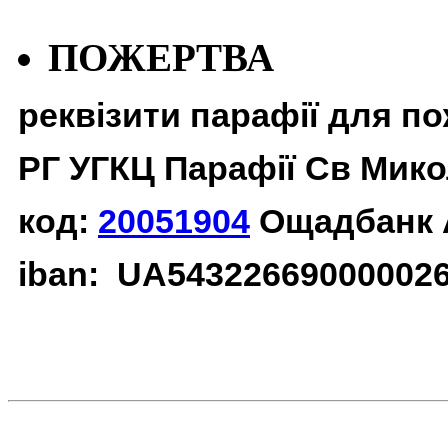
ПОЖЕРТВА
реквізити парафії для п
РГ УГКЦ Парафії Св Мико
код:
20051904
Ощадбанк 
iban: UA54322669000002