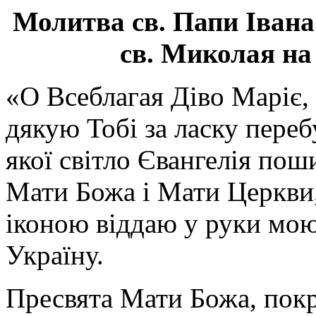
Молитва св.
Папи Івана
св. Миколая на
«О Всеблагая Діво Маріє,
дякую Тобі за ласку перебу
якої світло Євангелія поши
Мати Божа і Мати Церкви
іконою віддаю у руки мою
Україну.
Пресвята Мати Божа, пок