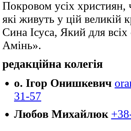
Покровом усіх християн, ч
які живуть у цій великій к
Сина Ісуса, Який для всі
Амінь».
редакційна колегія
о. Ігор Онишкевич
ora
31-57
Любов Михайлюк
+38