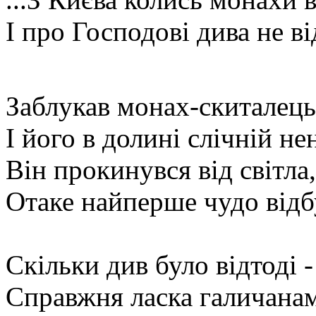
І про Господові дива не ві
Заблукав монах-скиталець
І його в долині слічній не
Він прокинувся від світла,
Отаке найперше чудо відб
Скільки див було відтоді -
Справжня ласка галичанам