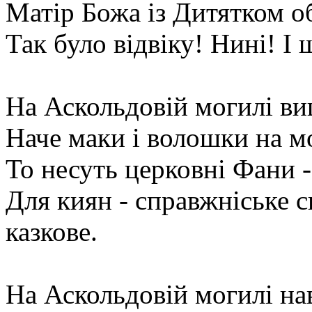
Матір Божа із Дитятком об
Так було відвіку! Нині! І 
На Аскольдовій могилі ви
Наче маки і волошки на мо
То несуть церковні Фани -
Для киян - справжніське с
казкове.
На Аскольдовій могилі нав