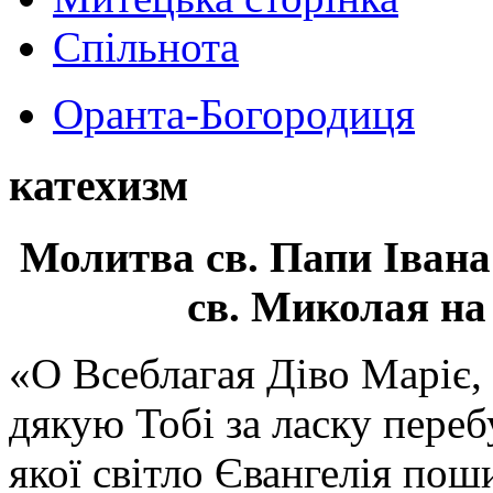
Спільнота
Оранта-Богородиця
катехизм
Молитва св.
Папи Івана
св. Миколая на
«О Всеблагая Діво Маріє,
дякую Тобі за ласку перебу
якої світло Євангелія поши