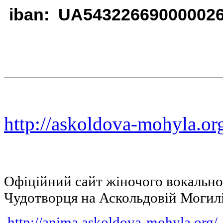
iban: UA54322669000002
http://askoldova-mohyla.or
Офіційний сайт жіночого вокальн
Чудотворця на Аскольдовій Могил
http://anima.askoldova-mohyla.org/