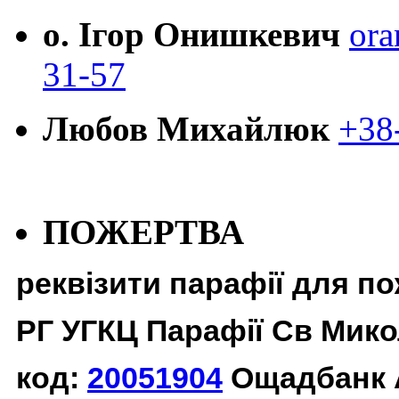
о. Ігор Онишкевич
ora
31-57
Любов Михайлюк
+38
ПОЖЕРТВА
реквізити парафії для п
РГ УГКЦ Парафії Св Мико
код:
20051904
Ощадбанк 