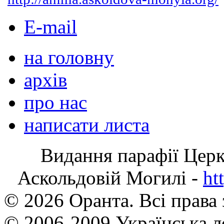
E-mail
на головну
архів
про нас
написати листа
Видання парафії Цер
Аскольдовій Могилі -
ht
© 2026 Оранта. Всі права
© 2006-2009 Українська л