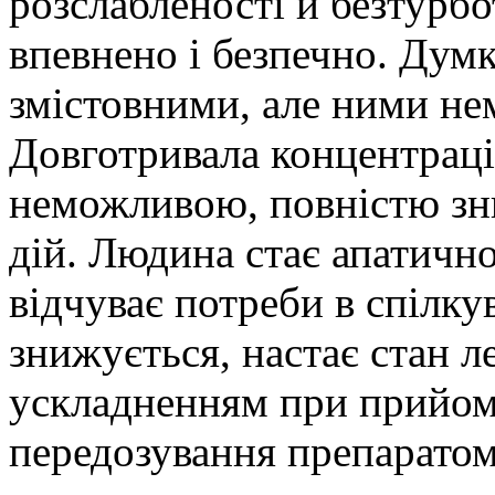
розслабленості й безтурбо
впевнено і безпечно. Дум
змістовними, але ними не
Довготривала концентрація
неможливою, повністю зн
дій. Людина стає апатично
відчуває потреби в спілку
знижується, настає стан л
ускладненням при прийомі
передозування препаратом