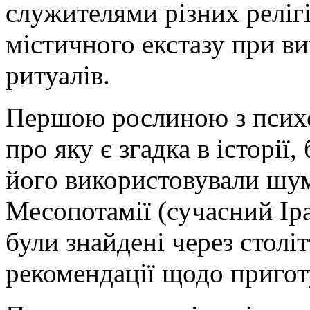
служителями різних реліг
містичного екстазу при ви
ритуалів.
Першою рослиною з психо
про яку є згадка в історії
його використовували шум
Месопотамії (сучасний Іра
були знайдені через столі
рекомендації щодо пригот