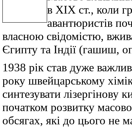
в XIX ст., коли 
авантюристів по
власною свідомістю, вжив
Єгипту та Індії (гашиш, о
1938 рік став дуже важлив
року швейцарському хімі
синтезувати лізергінову к
початком розвитку масово
обсягах, які до цього не м