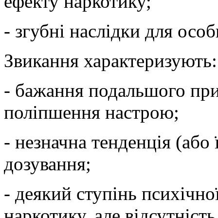
ефекту наркотику;
- згубні наслідки для особ
Звикання характеризують:
- бажання подальшого пр
поліпшення настрою;
- незначна тенденція (або 
дозування;
- деякий ступінь психічно
наркотику, але відсутніст