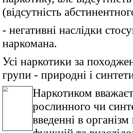
(відсутність абстинентног
- негативні наслідки стос
наркомана.
Усі наркотики за походже
групи - природні і синтет
Наркотиком вважаєт
рослинного чи синт
введенні в організм
функцій та внаслідо