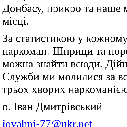
Донбасу, прикро та наше 
місці.
За статистикою у кожному
наркоман. Шприци та пор
можна знайти всюди. Дійш
Служби ми молилися за вс
трьох хворих наркоманією
о. Іван Дмитрівський
jovahni-77@ukr.net