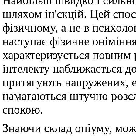
Найбільш швидко і сильно
шляхом ін'єкцій. Цей спос
фізичному, а не в психоло
наступає фізичне оніміння
характеризується повним 
інтелекту наближається до
притягують напружених, е
намагаються штучно розсл
спокою.
Знаючи склад опіуму, можн