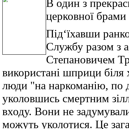
В один з прекрас
церковної брами і
Під‘їхавши ранк
Службу разом з 
Степановичем Тр
використані шприци біля х
люди "на наркоманію, по
уколовшись смертним зіл
входу. Вони не задумували
можуть уколотися. Це зага