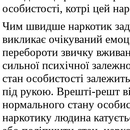
особистості, котрі цей на
Чим швидше наркотик задо
викликає очікуваний емоц
перебороти звичку вживан
сильної психічної залежн
стан особистості залежить 
під рукою. Врешті-решт в
нормального стану особис
наркотику людина катуєть