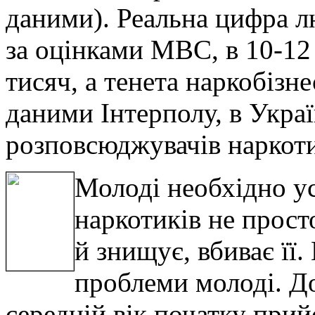
даними). Реальна цифра л
за оцінками МВС, в 10-12 
тисяч, а тенета наркобізне
даними Інтерполу, в Украї
розповсюджувачів наркоти
Молоді необхідно у
наркотиків не прост
й знищує, вбиває її.
проблеми молоді. Д
середній вік початку прий