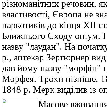
різноманітних речовин, я
властивості, Європа не зн
наркотиків до кінця XII ст
Ближнього Сходу опіум. 
назву "лаудан". На початк
р., аптекар Зертюрнер вид
дав йому назву "морфін" н
Морфея. Трохи пізніше, 18
1848 р. Мерк виділив із о
Масове вживання