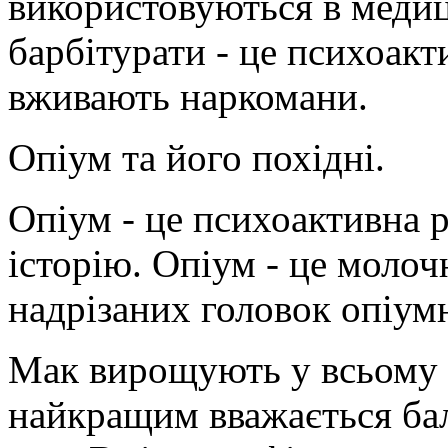
використовуються в медиц
барбітурати - це психоакт
вживають наркомани.
Опіум та його похідні.
Опіум - це психоактивна 
історію. Опіум - це молоч
надрізаних головок опіум
Мак вирощують у всьому с
найкращим вважається бал