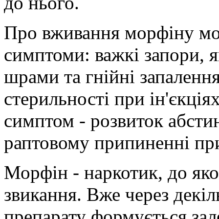
до нього.
Про вживання морфіну мо
симптоми: важкі запори, я
шрами та гнійні запаленн
стерильності при ін'єкціях
симптом - розвиток абсти
раптовому припиненні пр
Морфін - наркотик, до як
звикання. Вже через декіл
препарату формується зал