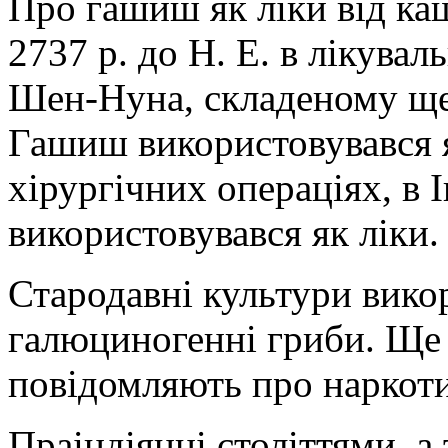
Про гашиш як ліки від ка
2737 р. до Н. Е. в лікува
Шен-Нуна, складеному ще
Гашиш використовувався 
хірургічних операціях, в І
використовувався як ліки.
Стародавні культури викор
галюциногенні гриби. Ще з
повідомляють про наркоти
Праіндіянці століттями, а