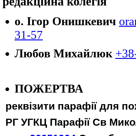
редакційна колегія
о. Ігор Онишкевич
ora
31-57
Любов Михайлюк
+38
ПОЖЕРТВА
реквізити парафії для п
РГ УГКЦ Парафії Св Мико