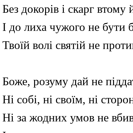
Без докорів і скарг втому 
І до лиха чужого не бути
Твоїй волі святій не прот
Боже, розуму дай не підд
Ні собі, ні своїм, ні сторо
Ні за жодних умов не вби