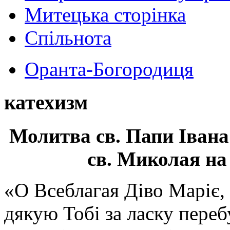
Митецька сторінка
Спільнота
Оранта-Богородиця
катехизм
Молитва св.
Папи Івана
св. Миколая на
«О Всеблагая Діво Маріє,
дякую Тобі за ласку перебу