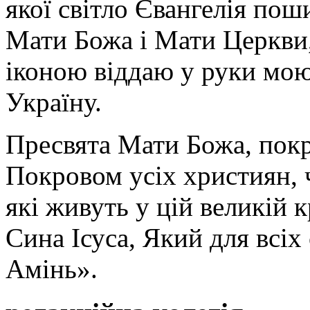
якої світло Євангелія поши
Мати Божа і Мати Церкви
іконою віддаю у руки мою
Україну.
Пресвята Мати Божа, пок
Покровом усіх християн, ч
які живуть у цій великій к
Сина Ісуса, Який для всі
Амінь».