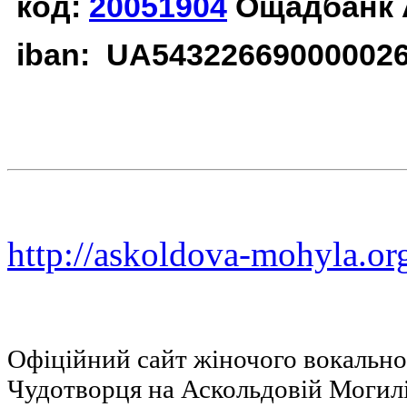
код:
20051904
Ощадбанк 
iban: UA54322669000002
http://askoldova-mohyla.or
Офіційний сайт жіночого вокальн
Чудотворця на Аскольдовій Могил