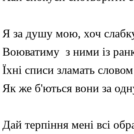
Я за душу мою, хоч слабку
Воюватиму з ними із ранк
Їхні списи зламать слово
Як же б'ються вони за од
Дай терпіння мені всі обр