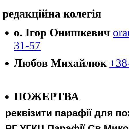
редакційна колегія
о. Ігор Онишкевич
ora
31-57
Любов Михайлюк
+38
ПОЖЕРТВА
реквізити парафії для п
РГ УГКЦ Парафії Св Мико