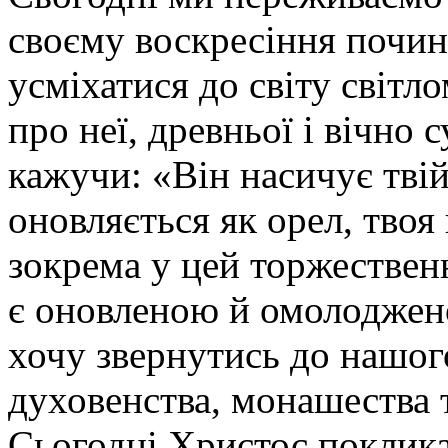
своєму воскресіння почин
усміхатися до світу світл
про неї, древньої і вічно 
кажучи: «Він насичує твій
оновляється як орел, твоя 
зокрема у цей торжестве
є оновленою й омолоджен
хочу звернутись до нашог
духовенства, монашества т
Сьогодні Христос поклика