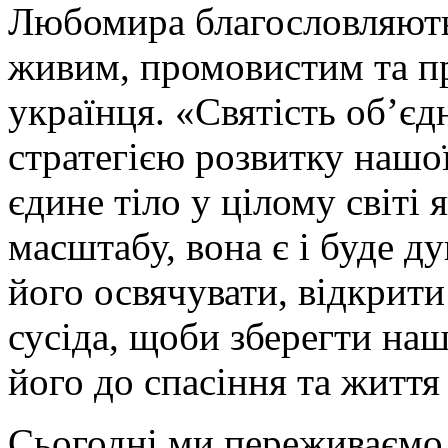
Любомира благословляють 
живим, промовистим та п
українця. «Святість об’єд
стратегією розвитку нашої
єдине тіло у цілому світі 
масштабу, вона є і буде 
його освячувати, відкрити 
сусіда, щоби зберегти на
його до спасіння та життя
Сьогодні ми переживаємо 