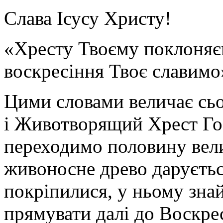
Слава Ісусу Христу!
«Хресту Твоєму поклоняєм
воскресіння Твоє славимо
Цими словами величає сь
і Животворящий Хрест Гос
переходимо половину вел
живоносне древо даруєтьс
покріпилися, у ньому зна
прямувати далі до Воскре