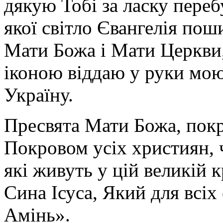
дякую Тобі за ласку перебу
якої світло Євангелія поши
Мати Божа і Мати Церкви
іконою віддаю у руки мою
Україну.
Пресвята Мати Божа, пок
Покровом усіх християн, ч
які живуть у цій великій к
Сина Ісуса, Який для всі
Амінь».