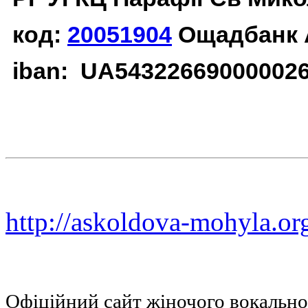
код:
20051904
Ощадбанк 
iban: UA54322669000002
http://askoldova-mohyla.or
Офіційний сайт жіночого вокальн