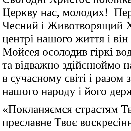
Церкву нас, молодих! Пе
Чесний і Животворящий Х
центрі нашого життя і він
Мойсея осолодив гіркі во
та відважно здійснюймо 
в сучасному світі і разо
нашого народу і його дер
«Покланяємся страстям Тв
преславне Твоє воскресін