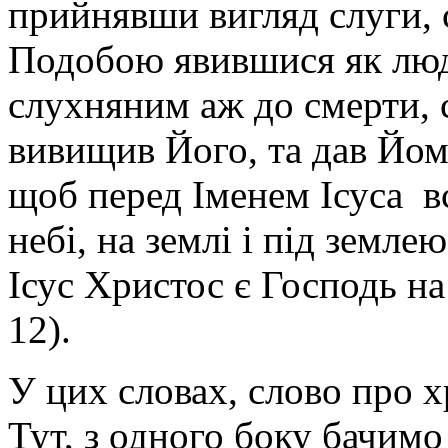
прийнявши вигляд слуги,
Подобою явившися як люд
слухняним аж до смерти, 
вивищив Його, та дав Йому
щоб перед Іменем Ісуса в
небі, на землі і під земле
Ісус Христос є Господь на
12).
У цих словах, слово про х
Тут, з одного боку бачимо