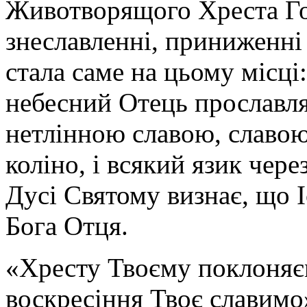
Животворящого Хреста Го
знеславленні, приниженні
стала саме на цьому місці:
небесний Отець прославля
нетлінною славою, славою
коліно, і всякий язик чере
Дусі Святому визнає, що І
Бога Отця.
«Хресту Твоєму поклоняєм
воскресіння Твоє славимо