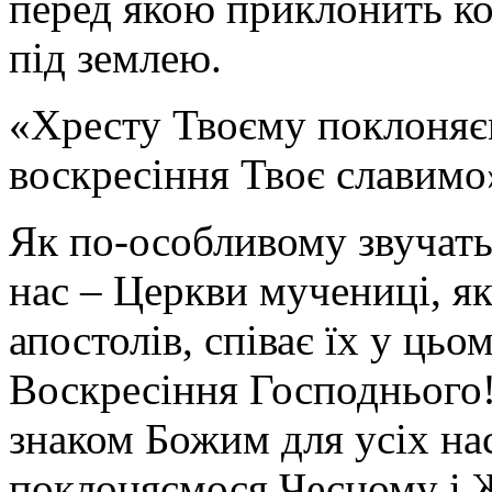
перед якою приклонить кол
під землею.
«Хресту Твоєму поклоняєм
воскресіння Твоє славимо
Як по-особливому звучать 
нас – Церкви мучениці, як
апостолів, співає їх у ць
Воскресіння Господнього
знаком Божим для усіх нас
поклоняємося Чесному і