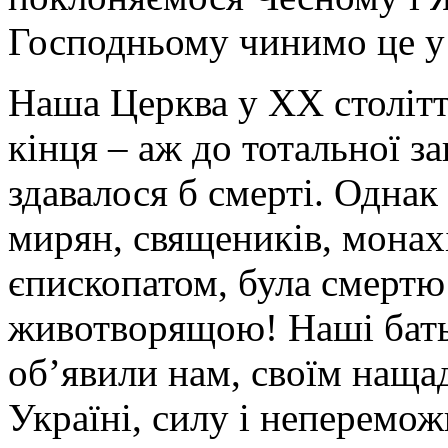
Господньому чинимо це у
Наша Церква у ХХ столітт
кінця – аж до тотальної за
здавалося б смерті. Однак
мирян, священиків, монах
єпископатом, була смертю
животворящою! Наші батьк
об’явили нам, своїм нащад
Україні, силу і неперемож