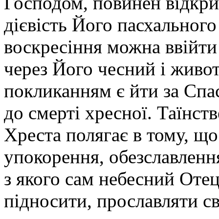
Господом, повинен відкри
дієвість Його пасхального
воскресіння можна ввійти 
через Його чесний і жив
покликанням є йти за Спа
до смерті хресної. Таїнс
Хреста полягає в тому, щ
упокорення, обезславлення
з якого сам небесний Оте
підносити, прославляти с