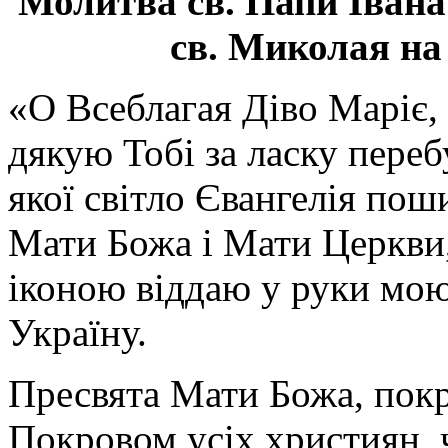
Молитва св.
Папи Івана
св. Миколая на
«О Всеблагая Діво Маріє,
дякую Тобі за ласку перебу
якої світло Євангелія поши
Мати Божа і Мати Церкви
іконою віддаю у руки мою
Україну.
Пресвята Мати Божа, пок
Покровом усіх християн, ч