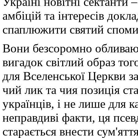
Україні новітні сектанти –
амбіцій та інтересів докл
спаплюжити святий спомин
Вони безсоромно обливаю
вигадок світлий образ тог
для Вселенської Церкви з
чий лик та чия позиція ст
українців, і не лише для 
неправдиві факти, ця псе
старається внести сум'ятт