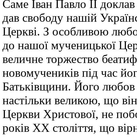
Саме Іван Павло II докла
дав свободу нашій Україн
Церкві. З особливою любо
до нашої мученицької Цер
величне торжество беатиф
новомучеників під час йог
Батьківщини. Його любов
настільки великою, що ві
Церкви Христової, не поб
років XX століття, що вір