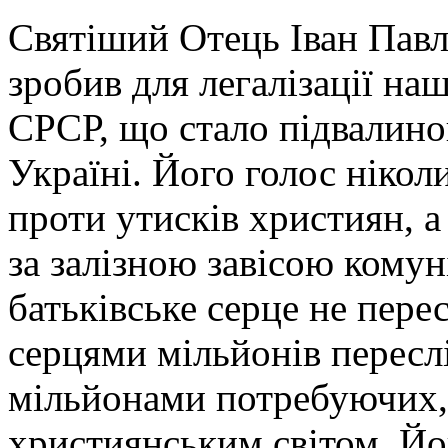
Святіший Отець Іван Павло
зробив для легалізації на
СРСР, що стало підвалиною
Україні. Його голос нікол
проти утисків християн, а
за залізною завісою комун
батьківське серце не перес
серцями мільйонів пересл
мільйонами потребуючих, 
християнським світом. Йо