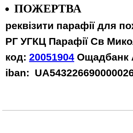
ПОЖЕРТВА
реквізити парафії для п
РГ УГКЦ Парафії Св Мико
код:
20051904
Ощадбанк 
iban: UA54322669000002