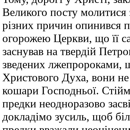
Великого посту молитися з
різних причин опинився 
огорожею Церкви, що її с
заснував на твердій Петров
зведених лжепророками, щ
Христового Духа, вони не
кошари Господньої. Стіймо
предки неодноразово засв
докладімо зусиль, щоб біл
предки вважали неоцінени