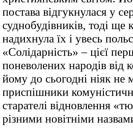
постава відгукнулася у се
суднобудівників, тоді ще 
надихнула їх і увесь поль
«Солідарність» – цієї пер
поневолених народів від к
йому до сьогодні ніяк не 
приспішники комуністично
старателі відновлення «тю
різними новітніми назвам