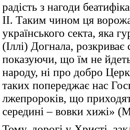
радість з нагоди беатифік
II. Таким чином ця ворожа
українського секта, яка г
(Іллі) Догнала, розкриває
показуючи, що їм не йдет
народу, ні про добро Цер
таких попереджає нас Гос
лжепророків, що приходять
середині – вовки хижі» (Мт
Тому, дорогі у Христі, за