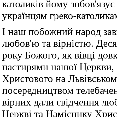
католиків йому зобов'язу
українцям греко-католика
І наш побожний народ зав
любов'ю та вірністю. Деся
року Божого, як вівці довк
пастирями нашої Церкви, 
Христового на Львівському
посередництвом телебачен
вірних дали свідчення люб
Церкві та Наміснику Хрис