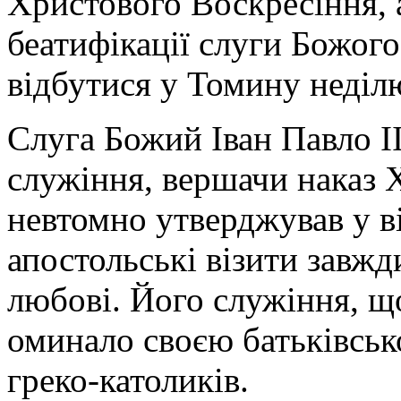
Христового Воскресіння, а
беатифікації слуги Божого
відбутися у Томину неділю
Слуга Божий Іван Павло I
служіння, вершачи наказ Х
невтомно утверджував у ві
апостольські візити завжди
любові. Його служіння, щ
оминало своєю батьківськ
греко-католиків.