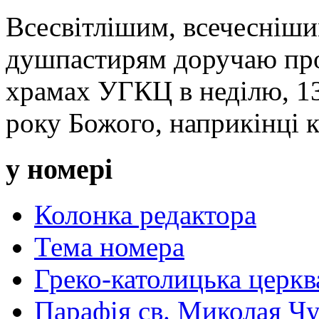
Всесвітлішим, всечесніш
душпастирям доручаю про
храмах УГКЦ в неділю, 13
року Божого, наприкінці к
у номері
Колонка редактора
Тема номера
Греко-католицька церква 
Парафія св. Миколая Чу