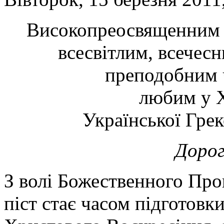
Високопреосвященним 
всесвітлим, всечес
преподобним 
любим у 
Української Гре
Дорог
З волі Божественного Пр
піст стає часом підготовк