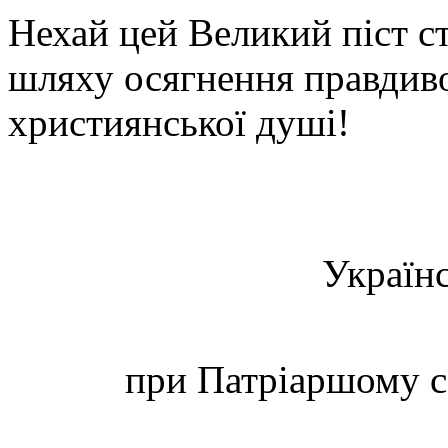
Нехай цей Великий піст с
шляху осягнення правдиво
християнської душі!
Україн
при Патріаршому с