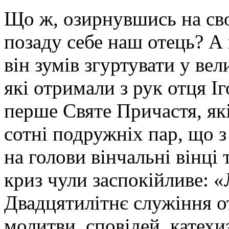
Що ж, озирнувшись на сво
позаду себе наш отець? А 
він зумів згуртувати у вел
які отримали з рук отця І
перше Святе Причастя, які
сотні подружніх пар, що 
на голови вінчальні вінці
криз чули заспокійливе: 
Двадцятилітнє служіння от
молитви, сповідей, катехи