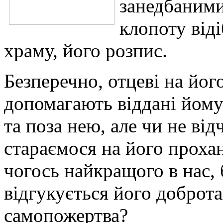
занедбаними
клопоту віді
храму, його розпис.
Безперечно, отцеві на йо
допомагають віддані йому 
та поза нею, але чи не від
стараємося на його прохан
чогось найкращого в нас, 
відгукується його доброта
самопожертва?