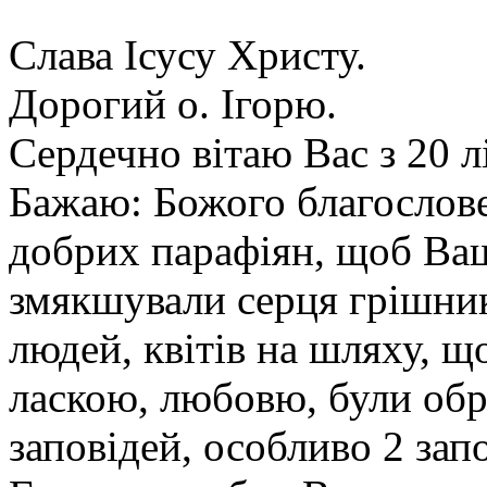
Слава Ісусу Христу.
Дорогий о. Ігорю.
Сердечно вітаю Вас з 20 л
Бажаю: Божого благослове
добрих парафіян, щоб В
змякшували серця грішникі
людей, квітів на шляху, що
ласкою, любовю, були обр
заповідей, особливо 2 зап