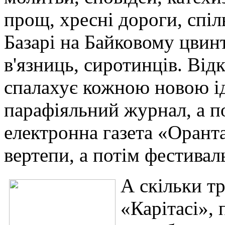
прощ, хресні дороги, спіл
Базарі на Байковому цвинт
в'язниць, сиротинців. Від
спалахує кожною новою і
парафіяльний журнал, а п
електронна газета «Оранта
вертепи, а потім фестиваль
А скільки тр
«Карітасі», 