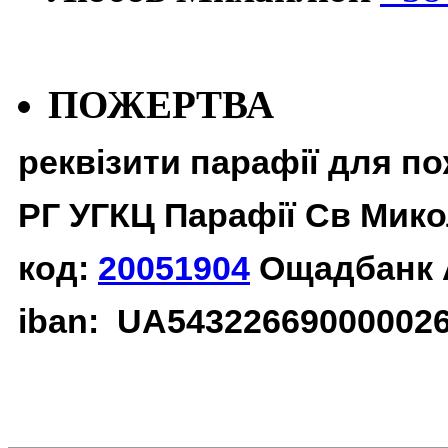
ПОЖЕРТВА
реквізити парафії для п
РГ УГКЦ Парафії Св Мико
код:
20051904
Ощадбанк 
iban: UA54322669000002