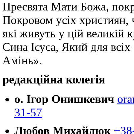
Пресвята Мати Божа, пок
Покровом усіх християн, ч
які живуть у цій великій к
Сина Ісуса, Який для всі
Амінь».
редакційна колегія
о. Ігор Онишкевич
ora
31-57
Любов Михайлюк
+38