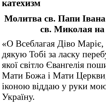
катехизм
Молитва св.
Папи Івана
св. Миколая на
«О Всеблагая Діво Маріє,
дякую Тобі за ласку перебу
якої світло Євангелія поши
Мати Божа і Мати Церкви
іконою віддаю у руки мою
Україну.