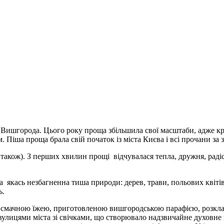
 Вишгорода. Цього року проща збільшила свої масштаби, адже кр
м
. Піша проща брала свій початок із міста Києва і всі прочани за
кож). З перших хвилин прощі відчувалася тепла, дружня, радіс
якась незбагненна тиша природи: дерев, трави, польових квітів
ь.
и смачною їжею, приготовленою вишгородською парафією, розкла
д вулицями міста зі свічками, що створювало надзвичайне духов