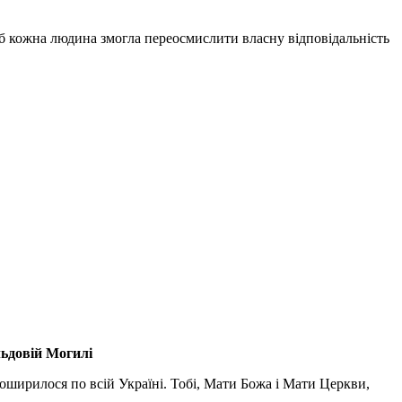
б кожна людина змогла переосмислити власну відповідальність
льдовій Могилі
поширилося по всій Україні. Тобі, Мати Божа і Мати Церкви,