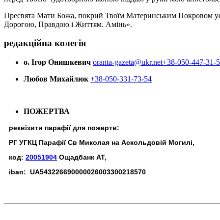
Пресвята Мати Божа, покрий Твоїм Материнським Покровом усіх х
Дорогою, Правдою і Життям. Амінь».
редакційна колегія
о. Ігор Онишкевич
oranta-gazeta@ukr.net
+38-050-447-31-
Любов Михайлюк
+38-050-331-73-54
ПОЖЕРТВА
реквізити парафії для пожертв:
РГ УГКЦ Парафії Св Миколая на Аскольдовій Могилі,
код:
20051904
Ощадбанк АТ,
iban: UA543226690000026003300218570