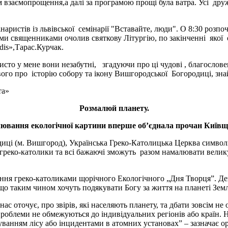
м взаємопрощення,а далі за програмою прощі була ватра. Усі дру
ристів із львівської семінарії "Вставайте, люди". О 8:30 розпоч
ми священниками очолив святкову Літургію, по закінченні якої 
dis»,Тарас.Курчак.
то у мене вони незабутні, згадуючи про ці чудові , благословен
вого про історію собору та ікону Вишгородської Богородиці, знай
та»
Розмалюй планету.
ювання екологічної картини вперше об’єднала прочан Київщ
родиці (м. Вишгород), Українська Греко-Католицька Церква симв
 греко-католики та всі бажаючі зможуть разом намалювати велику 
вання греко-католиками щорічного Екологічного „Дня Творця”. Д
 що таким чином хочуть подякувати Богу за життя на планеті Зем
нас оточує, про звірів, які населяють планету, та дбати зовсім н
 проблеми не обмежуються до індивідуальних регіонів або країн. 
уванням лісу або інцидентами в атомних установах” – зазначає о