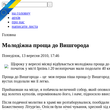
на головну
архів
про нас
написати листа
Головна
Молодіжна проща до Вишгорода
Понеділок, 13 вересня 2010, 17:46
Щороку у вересні місяці відбувається молодіжна проща до
початок у місті Ірпінь і 20 велопрочан мали подолати
40 к
Проща до Вишгорода – це моя перша піша проща (у Вишгород та
вустах подолали ми її легко.
Прийшовши на місце, я побачила величний собор, який оповила 
від золотих куполів, опромінювало його, і наче, підносило ввис
Після подячної молитви в храмі ми розтаборувалися, пообідал
Божественну Літургію. Опісля були нічні чування, хресний хі