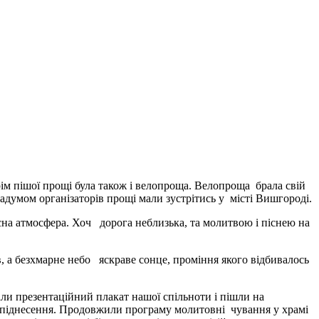
ім пішої прощі була також і велопроща. Велопроща брала свій
 задумом організаторів прощі мали зустрітись у місті Вишгороді.
на атмосфера. Хоч дорога неблизька, та молитвою і піснею на
, а безхмарне небо яскраве сонце, проміння якого відбивалось
ли презентаційний плакат нашої спільноти і пішли на
не піднесення. Продовжили програму молитовні чування у храмі