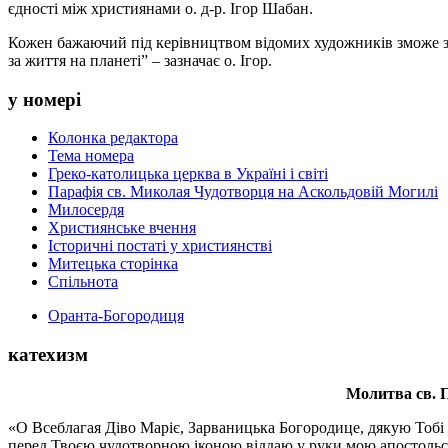
єдності між християнами о. д-р. Ігор Шабан.
Кожен бажаючий під керівництвом відомих художників зможе зр
за життя на планеті” – зазначає о. Ігор.
у номері
Колонка редактора
Тема номера
Греко-католицька церква в Україні і світі
Парафія св. Миколая Чудотворця на Аскольдовій Могилі
Милосердя
Християнське вчення
Історичні постаті у християнстві
Митецька сторінка
Спільнота
Оранта-Богородиця
катехизм
Молитва св.
П
«О Всеблагая Діво Маріє, Зарваницька Богородице, дякую Тобі з
перед Твоєю чудотворною іконою віддаю у руки мою апостольс