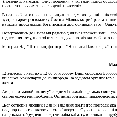
(повечір’я, катехиза "Сенс прощення"), які закінчилися обрядо
пісень, тепло яких зігрівало душі присутніх.
В неділю багато прочан прокинулися під милозвучний спів семіна
зустріли архиєрея владику Йосипа Міляна, котрий разом з інши
на якому прославляли Бога піснями дрогобицький гурт «Qua.va
Повертаючись до Києва ми радісно ділилися враженнями. Особис
піднесення тому, що я збагатилася духовно, дізналася багато но
Матеріал Надії Штогрин, фотографії Ярослава Павлюка, «Оран
Мал
12 вересня, у неділю о 12:00 біля собору Вишгородської Бого
київської Архиєпархії до Вишгорода. За задумом організаторів,
життя.
Акція „Розмалюй планету” є одним із заходів в рамках святку
світові екологічні проблеми. Організатори акції підкреслюють,
„Бог сотворив людину, і дав їй завдання дбати про природу, яка 
неодноразово траплялось в історії людства. Сучасні екологічні
наприклад забруднення води чи зміна клімату, викликані вируб