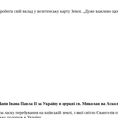
обити свій вклад у велетенську карту Землі. „Дуже важливо що
апи Івана Павла ІІ за Україну
в церкві св. Миколая на Аско
а ласку перебування на київській землі, з якої світло Євангелія 
ьку подорож в Україну.