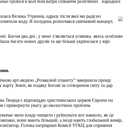
жньо грілися в колі біля ватри співаючи релігійних народних
алася Велика Утрення, одразу після якої ми радісно
освятили воду. В полудень розпочався святковий концерт,
ні Богом два дні , у мене з‘являється усмішка якесь особливе
шла багато нових друзів та ще більше укріпилася у вірі.
ини.
олічною арт-акцією „Розмалюй планету” завершила прощу
карту Землі, як подяку Богові за сотворення світу та дар
ень Творця є відповіддю християнських церков Європи на
ля і привернути увагу до екологічних проблем.
е означає мати владу нищити і руйнувати все навколо, як це
Навпаки, вони мають більший, а іноді навіть глобальний вимір,
рганізатор, Голова патріаршої Комісії УГКЦ для сприяння