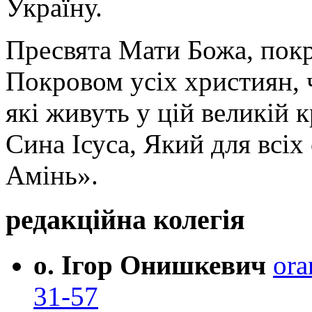
Україну.
Пресвята Мати Божа, пок
Покровом усіх християн, ч
які живуть у цій великій к
Сина Ісуса, Який для всі
Амінь».
редакційна колегія
о. Ігор Онишкевич
ora
31-57