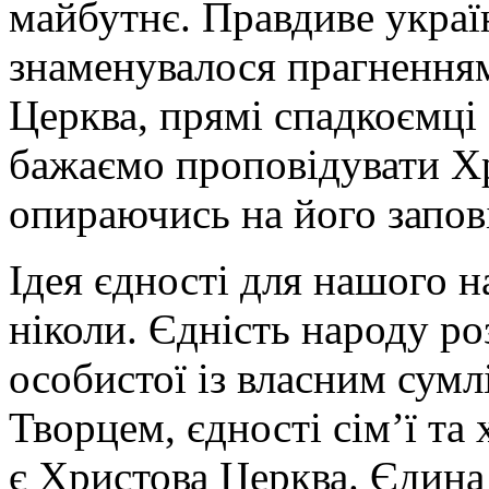
майбутнє. Правдиве украї
знаменувалося прагненням
Церква, прямі спадкоємц
бажаємо проповідувати Хр
опираючись на його запов
Ідея єдності для нашого н
ніколи. Єдність народу ро
особистої із власним сумлі
Творцем, єдності сім’ї та
є Христова Церква. Єдина