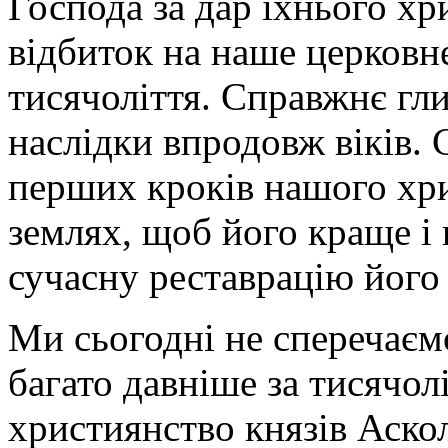
Господа за дар їхнього хр
відбиток на наше церковн
тисячоліття. Справжнє гл
наслідки впродовж віків.
перших кроків нашого хри
землях, щоб його краще і 
сучасну реставрацію його 
Ми сьогодні не сперечаєм
багато давніше за тисячол
християнство князів Аско