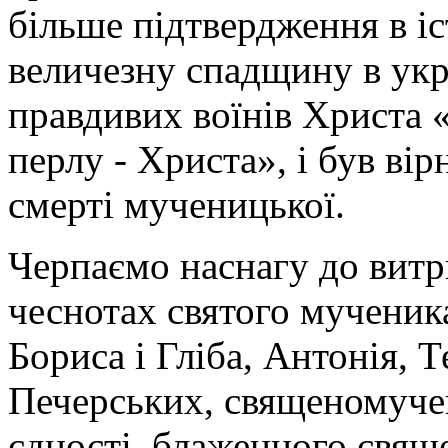
більше підтвердження в і
величезну спадщину в укр
правдивих воїнів Христа 
перлу - Христа», і був ві
смерті мученицької.
Черпаємо наснагу до витр
чеснотах святого мученик
Бориса і Гліба, Антонія, Т
Печерських, священомуче
єдності, блаженного свя