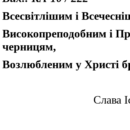
Всесвітлішим і Всечесн
Високопреподобним і Пр
черницям,
Возлюблен
им
у Христі б
Слава І