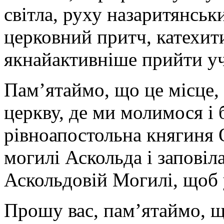
світла, руху назаритянськ
церковний притч, катехит
якнайактивніше прийти уч
Пам’ятаймо, що це місце,
церкву, де ми молимося і
рівноапостольна княгиня 
могилі Аскольда і заповіл
Аскольдовій Могилі, щоб 
Прошу вас, пам’ятаймо, щ