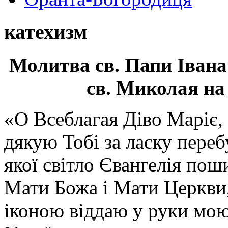
катехизм
Молитва св.
Папи Івана
св. Миколая на
«О Всеблагая Діво Маріє,
дякую Тобі за ласку перебу
якої світло Євангелія поши
Мати Божа і Мати Церкви
іконою віддаю у руки мою