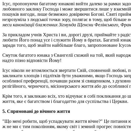
Ісус, пропонуючи багатому юнакові вийти далеко за рамки задо
любовного заклику Господа і може звершитися лише у взаємній л
пошуків вигоди, лише безмежно довіряючи Богові. Святі приймаю
незрозуміла з людської точки зору, полягає в тому, щоб більше 
меси канонізації блаженних Зігмунда Щенсни Фелінського, Фран
За прикладом учнів Христа і ви, дорогі друзі, приймайте з рад
любити Його понад усе і служити Йому в братах. Багатий юнак, 
заради того, щоб знайти найбільше благо, запропоноване Ісусом
Смуток багатого юнака з Євангелії схожий на той, який народжу
надто пізно відповісти Йому!
Ісус ніколи не втомлюється звертати Свій, сповнений любові, п
закликати хлопців і підлітків бути уважними, якщо Господь за
особливої преференції, почавши разом зі священиком, з духовни
релігійного, чернечого, місіонерського життя або до особливої 
Крім того, я закликаю всіх, хто відчуває в собі покликання д
життя, яке є багатством і благодаттю для суспільства і Церкви.
5. Спрямовані до вічного життя
"Що мені робити, щоб успадкувати життя вічне?" Це питання юна
ж не ми є тим поколінням, якому світ і земний прогрес повніст