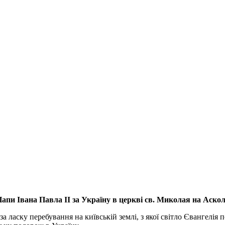
апи Івана Павла ІІ за Україну
в церкві св. Миколая на Аско
а ласку перебування на київській землі, з якої світло Євангелія 