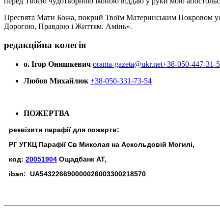
перед Твоєю чудотворною іконою віддаю у руки мою апостольс
Пресвята Мати Божа, покрий Твоїм Материнським Покровом усіх х
Дорогою, Правдою і Життям. Амінь».
редакційна колегія
о. Ігор Онишкевич
oranta-gazeta@ukr.net
+38-050-447-31-
Любов Михайлюк
+38-050-331-73-54
ПОЖЕРТВА
реквізити парафії для пожертв:
РГ УГКЦ Парафії Св Миколая на Аскольдовій Могилі,
код:
20051904
Ощадбанк АТ,
iban: UA543226690000026003300218570