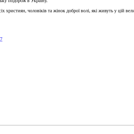
ьку подорож в Україну.
ристиян, чоловіків та жінок доброї волі, які живуть у цій велик
57