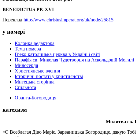
BENEDICTUS
PP
.
XVI
Переклад
http://www.christusimperat.org/uk/node/25815
у номері
Колонка редактора
Тема номера
Греко-католицька церква в Україні і світі
Парафія св. Миколая Чудотворця на Аскольдовій Могилі
Милосердя
Християнське вчення
Історичні постаті у християнстві
Митецька сторінка
Спільнота
Оранта-Богородиця
катехизм
Молитва св.
П
«О Всеблагая Діво Маріє, Зарваницька Богородице, дякую Тобі з