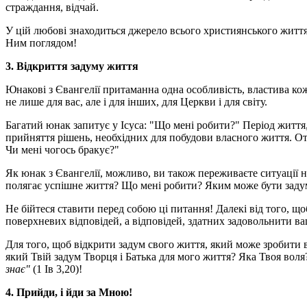
страждання, відчай.
У цій любові знаходиться джерело всього християнського життя і
Ним поглядом!
3. Відкриття задуму життя
Юнакові з Євангелії притаманна одна особливість, властива кож
не лише для вас, але і для інших, для Церкви і для світу.
Багатий юнак запитує у Ісуса: "Що мені робити?" Період життя, в
прийняття рішень, необхідних для побудови власного життя. Отж
Чи мені чогось бракує?"
Як юнак з Євангелії, можливо, ви також переживаєте ситуації н
полягає успішне життя? Що мені робити? Яким може бути задум
Не бійтеся ставити перед собою ці питання! Далекі від того, щ
поверхневих відповідей, а відповідей, здатних задовольнити ва
Для того, щоб відкрити задум свого життя, який може зробити в
який Твій задум Творця і Батька для мого життя? Яка Твоя воля?
знає"
(1 Ів 3,20)!
4. Прийди, і йди за Мною!