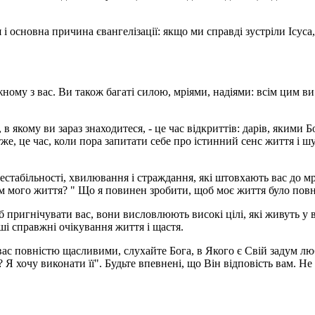
 основна причина євангелізації: якщо ми справді зустріли Ісуса,
ному з вас. Ви також багаті силою, мріями, надіями: всім цим в
 якому ви зараз знаходитеся, - це час відкриттів: дарів, якими Бо
е, це час, коли пора запитати себе про істинний сенс життя і ш
естабільності, хвилювання і страждання, які штовхають вас до м
 мого життя? " Що я повинен зробити, щоб моє життя було повно
об пригнічувати вас, вони висловлюють високі цілі, які живуть у
ші справжні очікування життя і щастя.
ас повністю щасливими, слухайте Бога, в Якого є Свій задум люб
 Я хочу виконати її". Будьте впевнені, що Він відповість вам. Не