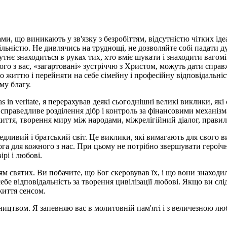
и, що виникають у зв'язку з безробіттям, відсутністю чітких ід
ністю. Не дивлячись на труднощі, не дозволяйте собі падати дух
утнє знаходиться в руках тих, хто вміє шукати і знаходити вагомі
ного з вас, «загартовані» зустріччю з Христом, можуть дати спра
 життю і перейняти на себе сімейну і професійну відповідальніст
му благу.
 in veritate, я перерахував деякі сьогоднішні великі виклики, як
 справедливе розділення дібр і контроль за фінансовими механізм
 життя, творення миру між народами, міжрелігійний діалог, правил
едливий і братський світ. Це виклики, які вимагають для свого 
Бога для кожного з нас. При цьому не потрібно звершувати героїчн
рі і любові.
святих. Ви побачите, що Бог скеровував їх, і що вони знаходили 
бе відповідальність за творення цивілізації любові. Якщо ви слі
життя сенсом.
ицтвом. Я запевняю вас в молитовній пам'яті і з величезною лю