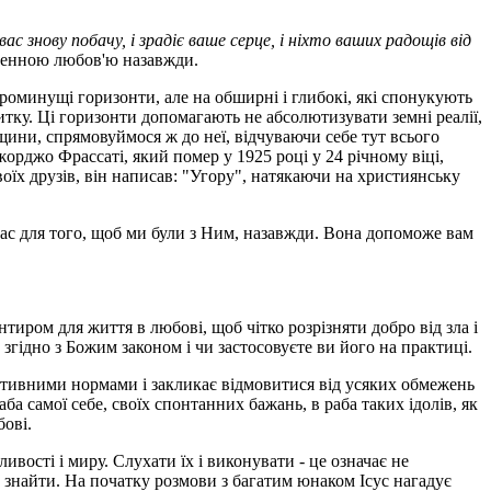
 вас знову побачу, і зрадіє ваше серце, і ніхто ваших радощів від
твенною любов'ю назавжди.
ороминущі горизонти, але на обширні і глибокі, які спонукують
витку. Ці горизонти допомагають не абсолютизувати земні реалії,
щини, спрямовуймося ж до неї, відчуваючи себе тут всього
орджо Фрассаті, який помер у 1925 році у 24 річному віці,
своїх друзів, він написав: "Угору", натякаючи на християнську
 нас для того, щоб ми були з Ним, назавжди. Вона допоможе вам
тиром для життя в любові, щоб чітко розрізняти добро від зла і
 згідно з Божим законом і чи застосовуєте ви його на практиці.
єктивними нормами і закликає відмовитися від усяких обмежень
а самої себе, своїх спонтанних бажань, в раба таких ідолів, як
бові.
вості і миру. Слухати їх і виконувати - це означає не
о знайти. На початку розмови з багатим юнаком Ісус нагадує