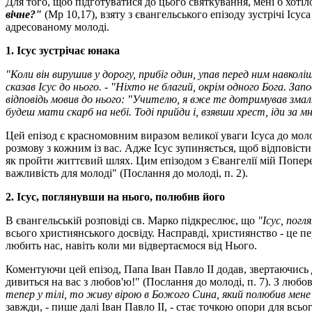
Для того, щоб підготуватися до цього святкування, мені б хоті
вічне?"
(Мр 10,17), взяту з євангельського епізоду зустрічі Іс
адресованому молоді.
1. Ісус зустрічає юнака
"Коли він вирушив у дорогу, прибіг один, упав перед ним навк
сказав Ісус до нього. - "Ніхто не благий, окрім одного Бога. За
відповідь мовив до нього: "Учителю, я вже те дотримував змалку
будеш мати скарб на небі. Тоді прийди і, взявши хрест, іди за 
Цей епізод є красномовним виразом великої уваги Ісуса до молод
розмову з кожним із вас. Адже Ісус зупиняється, щоб відповіс
як пройти життєвий шлях. Цим епізодом з Євангелії мій Попере
важливість для молоді" (Послання до молоді, п. 2).
2. Ісус, поглянувши на нього, полюбив його
В євангельській розповіді св. Марко підкреслює, що
"Ісус, погл
всього християнського досвіду. Насправді, християнство - це пе
любить нас, навіть коли ми відвертаємося від Нього.
Коментуючи цей епізод, Папа Іван Павло II додав, звертаючись 
дивиться на вас з любов'ю!" (Послання до молоді, п. 7). З любо
тепер у тілі, то живу вірою в Божого Сина, який полюбив мене 
завжди, - пише далі Іван Павло II, - стає точкою опори для всь