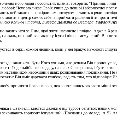
волення його надій і особистих планів, говорить: "Прийди, і й
юбові: "Ісус закликає Своїх учнів до повної і абсолютної посвя
ть цей заклик і з покірливим послухом встають в ряди послідовн
не ставити в центр самих себе, а приймати рішення йти проти течі
циско Коль-і-Гитарта, Жозефа Даміана де Вестера, Рафаеля Арна
істю заклик йти за Ним, щоб жити насичено і плідно. Адже в Хрещ
на жаль, не прийняв заклику Ісуса і пішов засмучений. Він не з
.
ється в серці кожної людини, коли у неї бракує мужності слідув
огляд і закликати бути Його учнями, але деяким Він пропонує ра
просить їх до найбільшого дару, на шлях Священства, і бути гот
м наставником необхідний шлях розпізнавання покликання. Не ляк
посвяти: Він вміє дарувати глибоку радість тим, хто відповідає 
о шлюбу, прийняти його з вірою, поклопотавшись закласти міцні 
ка з Євангелії здається далеким від турбот багатьох наших моло
ю закривають горизонт існування?" (Послання до молоді, п. 5). 