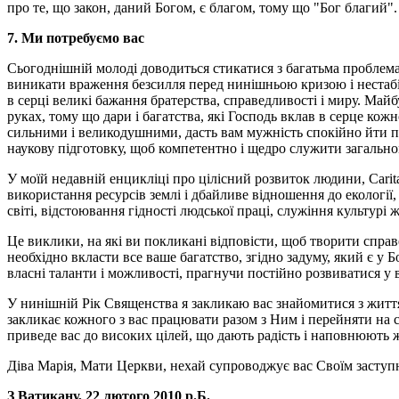
про те, що закон, даний Богом, є благом, тому що "Бог благий".
7. Ми потребуємо вас
Сьогоднішній молоді доводиться стикатися з багатьма проблемам
виникати враження безсилля перед нинішньою кризою і нестабіль
в серці великі бажання братерства, справедливості і миру. Майб
руках, тому що дари і багатства, які Господь вклав в серце кож
сильними і великодушними, дасть вам мужність спокійно йти по
наукову підготовку, щоб компетентно і щедро служити загально
У моїй недавній енцикліці про цілісний розвиток людини, Caritas
використання ресурсів землі і дбайливе відношення до екології,
світі, відстоювання гідності людської праці, служіння культурі
Це виклики, на які ви покликані відповісти, щоб творити справ
необхідно вкласти все ваше багатство, згідно задуму, який є у 
власні таланти і можливості, прагнучи постійно розвиватися у ві
У нинішній Рік Священства я закликаю вас знайомитися з життям 
закликає кожного з вас працювати разом з Ним і перейняти на се
приведе вас до високих цілей, що дають радість і наповнюють 
Діва Марія, Мати Церкви, нехай супроводжує вас Своїм заступн
З Ватикану, 22 лютого 2010 р.Б.