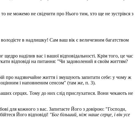
 то не можемо не свідчити про Нього тим, хто ще не зустрівся з
и володієте в надлишку! Сам ваш вік є величезним багатством
г щедро наділив вас і вашої відповідальності. Крім того, це час
укати відповіді на питання: "Чи задоволений я своїм життям?
рій про надзвичайне життя і змушують запитати себе: у чому ж
цінним і наповненим сенсом" (там же, п. 3).
 ваших серцях. Тому до них слід прислухатися. Вони чекають не
ові для кожного з вас. Запитаєте Його з довірою: "Господи,
 бійтеся Його відповіді!
"Бог більший, ніж наше серце, і він усе