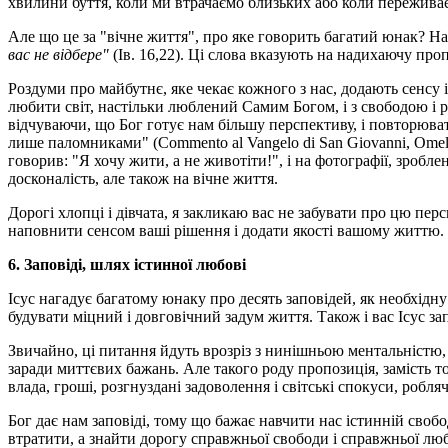
хвилини буття, коли ми втрачаємо близьких або коли пережива
Але що це за "вічне життя", про яке говорить багатий юнак? Н
вас не відбере"
(Ів. 16,22). Ці слова вказують на надихаючу п
Роздуми про майбутнє, яке чекає кожного з нас, додають сенсу 
любити світ, настільки люблений Самим Богом, і з свободою і ра
відчуваючи, що Бог готує нам більшу перспективу, і повторюват
лише паломниками" (Commento al Vangelo di San Giovanni, Omel
говорив: "Я хочу жити, а не животіти!", і на фотографії, зробле
досконалість, але також на вічне життя.
Дорогі хлопці і дівчата, я закликаю вас не забувати про цю пе
наповнити сенсом ваші рішення і додати якості вашому життю.
6. Заповіді, шлях істинної любові
Ісус нагадує багатому юнаку про десять заповідей, як необхідн
будувати міцний і довговічний задум життя. Також і вас Ісус зап
Звичайно, ці питання йдуть врозріз з нинішньою ментальністю
заради миттєвих бажань. Але такого роду пропозиція, замість то
влада, гроші, розгнуздані задоволення і світські спокуси, роб
Бог дає нам заповіді, тому що бажає навчити нас істинній свобо
втратити, а знайти дорогу справжньої свободи і справжньої люб