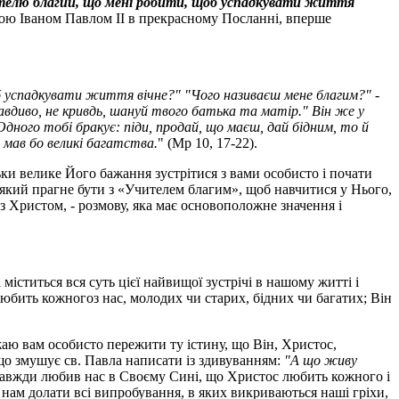
елю благий, що мені робити, щоб успадкувати життя
Папою Іваном Павлом II в прекрасному Посланні, вперше
об успадкувати життя вічне?" "Чого називаєш мене благим?" -
правдиво, не кривдь, шануй твого батька та матір." Він же у
"Одного тобі бракує: піди, продай, що маєш, дай бідним, то й
- мав бо великі багатства.
" (Мр 10, 17-22).
льки велике Його бажання зустрітися з вами особисто і почати
 який прагне бути з «Учителем благим», щоб навчитися у Нього,
 Христом, - розмову, яка має основоположне значення і
 міститься вся суть цієї найвищої зустрічі в нашому житті і
 любить кожногоз нас, молодих чи старих, бідних чи багатих; Він
жаю вам особисто пережити ту істину, що Він, Христос,
, що змушує св. Павла написати із здивуванням:
"А що живу
 завжди любив нас в Своєму Сині, що Христос любить кожного і
яє нам долати всі випробування, в яких викриваються наші гріхи,