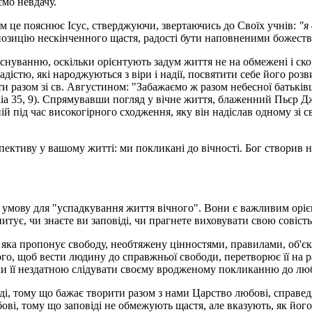
ємо невдачу.
ам це пояснює Ісус, стверджуючи, звертаючись до Своїх учнів:
"я
ропозицію нескінченного щастя, радості бути наповненими божес
існуванню, оскільки орієнтують задум життя не на обмежені і ск
дістю, які народжуються з віри і надії, посвятити себе його роз
и разом зі св. Августином: "Забажаємо ж разом небесної батьків
ia 35, 9). Спрямувавши погляд у вічне життя, блаженний Пьєр Дж
ній під час високогірного сходження, яку він надіслав одному зі 
рспективу у вашому житті: ми покликані до вічності. Бог створив
у умову для "успадкування життя вічного". Вони є важливим орієн
итує, чи знаєте ви заповіді, чи прагнете виховувати свою совість
, яка пропонує свободу, необтяжену цінностями, правилами, об'
го, щоб вести людину до справжньої свободи, перетворює її на раб
лячи її нездатною слідувати своєму вродженому покликанню до лю
ді, тому що бажає творити разом з нами Царство любові, справедли
ові, тому що заповіді не обмежують щастя, але вказують, як йог