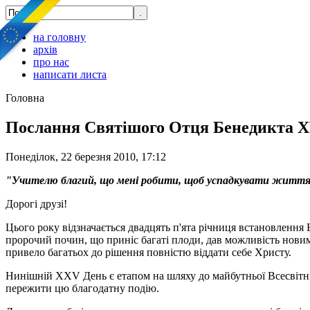
на головну
архів
про нас
написати листа
Головна
Послання Святішого Отця Бенедикта X
Понеділок, 22 березня 2010, 17:12
"Учителю благий, що мені робити, щоб успадкувати життя
Дорогі друзі!
Цього року відзначається двадцять п'ята річниця встановлення 
пророчий почин, що приніс багаті плоди, дав можливість новим
привело багатьох до рішення повністю віддати себе Христу.
Нинішній XXV День є етапом на шляху до майбутньої Всесвітньої 
пережити цю благодатну подію.