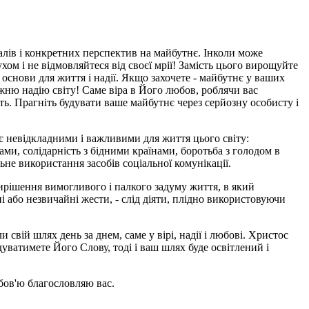
еалів і конкретних перспектив на майбутнє. Інколи може
ом і не відмовляйтеся від своєї мрії! Замість цього вирощуйте
 основи для життя і надії. Якщо захочете - майбутнє у ваших
вжню надію світу! Саме віра в Його любов, роблячи вас
ь. Прагніть будувати ваше майбутнє через серйозну особисту і
і є невідкладними і важливими для життя цього світу:
ами, солідарність з бідними країнами, боротьба з голодом в
ьне використання засобів соціальної комунікації.
вирішення вимогливого і палкого задуму життя, в який
і або незвичайні жести, - слід діяти, плідно використовуючи
свій шлях день за днем, саме у вірі, надії і любові. Христос
дуватимете Його Слову, тоді і ваш шлях буде освітлений і
бов'ю благословляю вас.