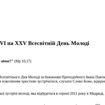
VІ на XXV Всесвітній День Молоді
 вічне?"
(Мр 10,17)
Всесвітнього Дня Молоді за бажанням Преподобного Івана Павла II
 поколінням християн зустрічатися, слухати Слово Боже, відкри
зустрічі молоді, яка відбудеться в серпні 2011 року в Мадриді, к