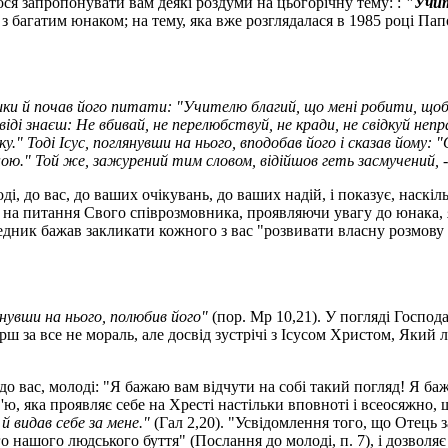
лося запропонувати вам деякі роздуми на цьогорічну тему: :
"Учит
уса з багатим юнаком; на тему, яка вже розглядалася в 1985 році 
олішки й почав його питати: "Учителю благий, що мені робити, щ
повіді знаєш: Не вбивай, не перелюбствуй, не кради, не свідкуй не
." Тоді Ісус, поглянувши на нього, вподобав його і сказав йому: 
мною." Той же, зажурений тим словом, відійшов геть засмучений, 
і, до вас, до ваших очікувань, до ваших надій, і показує, наскі
ти на питання Свого співрозмовника, проявляючи увагу до юнака,
дник бажав закликати кожного з вас "розвивати власну розмову з
янувши на нього, полюбив його"
(пор. Мр 10,21). У погляді Господа
рш за все не мораль, але досвід зустрічі з Ісусом Христом, Який
до вас, молоді: "Я бажаю вам відчути на собі такий погляд! Я ба
в'ю, яка проявляє себе на Хресті настільки вповноті і всеосяжно
й видав себе за мене."
(Гал 2,20). "Усвідомлення того, що Отець
ого нашого людського буття" (Послання до молоді, п. 7), і дозвол