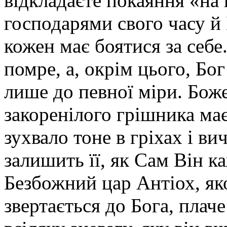
відкладаєте покаяння «на п
господарями свого часу й 
кожен має боятися за себе.
помре, а, окрім цього, Бо
лише до певної міри. Бож
закоренілого грішника ма
зухвало тоне в гріхах і ви
залишить її, як Сам Він к
Безбожний цар Антіох, як
звертається до Бога, плаче