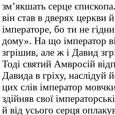
зм’якшать серце єпископа
він став в дверях церкви 
імператоре, бо ти не гідн
дому». На що імператор ві
згрішив, але ж і Давид зг
Тоді святий Амвросій від
Давида в гріху, наслідуй й
цих слів імператор мовчки
здійняв свої імператорськ
й від усього серця оплаку