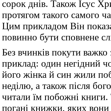
сорок днів. Також Ісус Хр
протягом такого самого час
Цим прикладом Він показ
повинно бути сповнене слі
Без вчинків покути важко 
приклад: один негідний чо
його жінка й син жили п
неділю, а також після бог
читали їм побожні книги. 
погані книжки, яких вони 