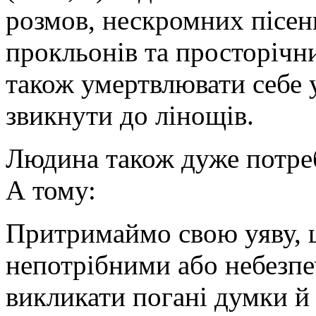
розмов, нескромних пісень
прокльонів та просторічн
також умертвлювати себе 
звикнути до лінощів.
Людина також дуже потре
А тому:
Притримаймо свою уяву, 
непотрібними або небезп
викликати погані думки й