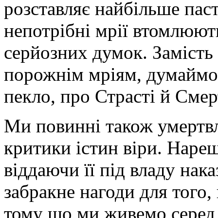
розставляє найбільше пасто
непотрібні мрії втомлюють
серйозних думок. Замість 
порожнім мріям, думаймо 
пекло, про Страсті й Смер
Ми повинні також умертвля
критики істин віри. Наре
віддаючи її під владу нака
забракне нагоди для того,
тому що ми живемо серед 