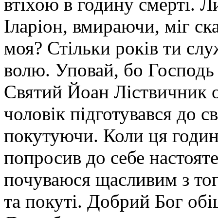
втіхою в годину смерті. 
Іларіон, вмираючи, міг ск
моя? Стільки років ти слу
волю. Уповай, бо Господь
Святий Йоан Ліствичник 
чоловік підготувався до с
покутуючи. Коли ця година
попросив до себе настояте
почуваюся щасливим з тог
та покуті. Добрий Бог обі