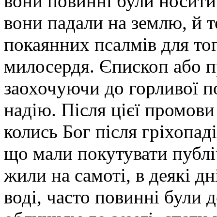
вони повинні були носити 
вони падали на землю, й т
покаянних псалмів для то
милосердя. Єпископ або п
заохочуючи до горливої п
надію. Після цієї промови 
колись Бог після гріхопад
що мали покутувати публіч
жили на самоті, в деякі д
воді, часто повинні були