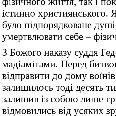
фізичного життя, так і по
істинно християнського. 
було підпорядковане душі,
умертвлювати себе – фізи
З Божого наказу суддя Гед
мадіамітами. Перед битво
відправити до дому воїнів
залишилось тоді десять ти
залишив із собою лише три
відмовились від усяких зр