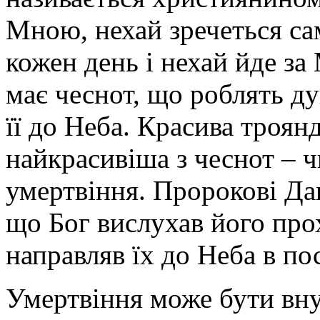
Мною, нехай зречеться сам
кожен день і нехай йде з
має чеснот, що роблять д
її до Неба. Красива троян
найкрасивіша з чеснот – ч
умертвіння. Пророкові Да
що Бог вислухав його прох
направляв їх до Неба в пос
Умертвіння може бути вну