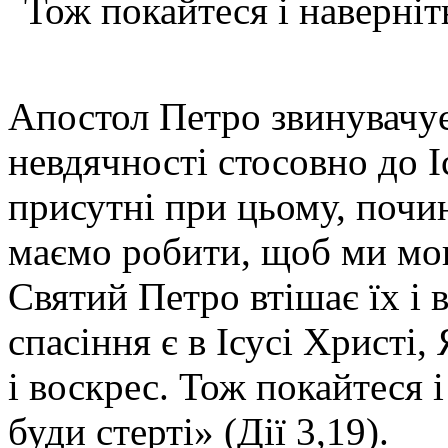
Тож покайтеся і наверніт
Апостол Петро звинувачує 
невдячності стосовно до І
присутні при цьому, почи
маємо робити, щоб ми мо
Святий Петро втішає їх і в
спасіння є в Ісусі Христі,
і воскрес. Тож покайтеся 
буди стерті» (Дії 3,19).