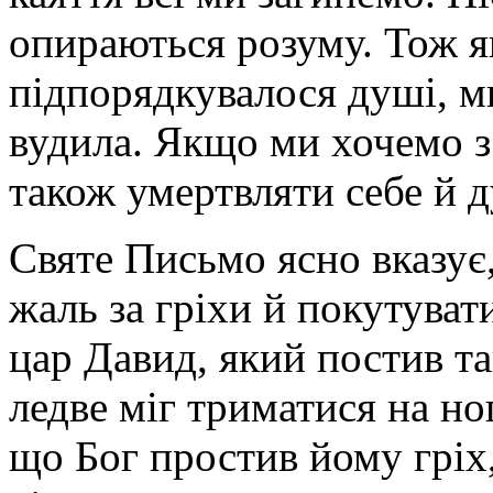
опираються розуму. Тож я
підпорядкувалося душі, м
вудила. Якщо ми хочемо з
також умертвляти себе й 
Святе Письмо ясно вказує,
жаль за гріхи й покутуват
цар Давид, який постив та
ледве міг триматися на но
що Бог простив йому гріх,