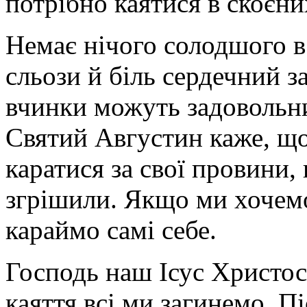
потрібно каятися в скоєни
Немає нічого солодшого в 
сльози й біль сердечний з
вчинки можуть задовольн
Святий Августин каже, що
каратися за свої провини,
згрішили. Якщо ми хочемо
караймо самі себе.
Господь наш Ісус Христос
каяття всі ми загинемо. П