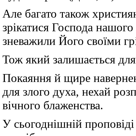
Але багато також христия
зрікатися Господа нашого 
зневажили Його своїми гр
Тож який залишається для 
Покаяння й щире навернен
для злого духа, нехай роз
вічного блаженства.
У сьогоднішній проповіді 