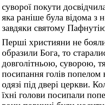
суворої покути досвідчила 
яка раніше була відома з 
завдяки святому Пафнутію
Перші християни не бояли
образили Бога, то старал
довголітньою, суворою, т
посипання голів попелом
одязі під двері церкви. К
їхні голови посипали попе