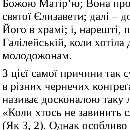
Божою Матір’ю; Вона пром
святої Єлизавети; далі – 
Його в храмі; і, нарешті, п
Галілейській, коли хотіла
молодожонам.
З цієї самої причини так
в різних чернечих конґреґ
називає досконалою таку 
«Коли хтось не завинить 
(Як 3, 2). Однак особливо