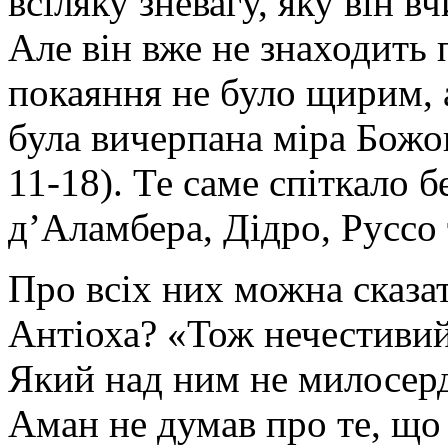
всіляку зневагу, яку він 
Але він вже не знаходить
покаяння не було щирим, 
була вичерпана міра Божо
11-18). Те саме спіткало 
д’Аламбера, Дідро, Руссо 
Про всіх них можна сказа
Антіоха? «Тож нечестивий
Який над ним не милосерд
Аман не думав про те, що 