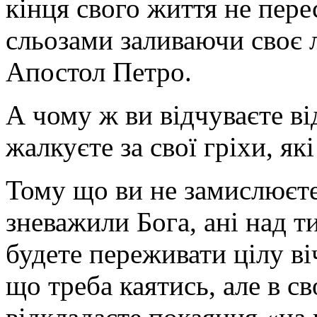
кінця свого життя не пере
сльозами заливаючи своє л
Апостол Петро.
А чому ж ви відчуваєте ві
жалкуєте за свої гріхи, як
Тому що ви не замислюєтес
зневажили Бога, ані над т
будете переживати цілу віч
що треба каятись, але в с