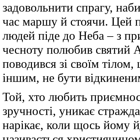
задовольнити спрагу, наби
час маршу й стоячи. Цей п
людей піде до Неба – з пр
чесноту полюбив святий А
поводився зі своїм тілом,
іншим, не бути відкинени
Той, хто любить приємност
зручності, уникає стражда
нарікає, коли щось йому й
називається християнином