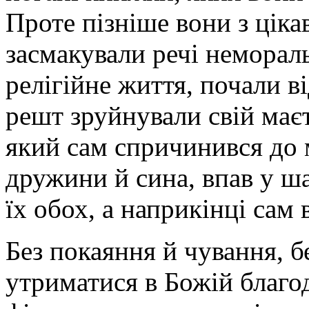
Проте пізніше вони з ціка
засмакували речі немораль
релігійне життя, почали в
решт зруйнували свій маєт
який сам спричинився до 
дружини й сина, впав у ша
їх обох, а наприкінці сам
Без покаяння й чування, б
утриматися в Божій благод