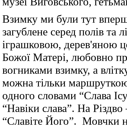
музеї Виговського, гетьма
Взимку ми були тут вперше
загублене серед полів та лі
іграшковою, дерев'яною 
Божої Матері, любовно 
вогниками взимку, а влітк
можна тільки маршруткою
одного словами “Слава Ісу
“Навіки слава”. На Різдво
“Славіте Його”. Мовчки н