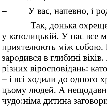
– У вас, напевно, і род
– Так, донька охрещена
у католицькій. У нас все м
приятелюють між собою. 
зародився в глибині віків
різних віросповідань: кат
– і всі ходили до одного 
цьому людей. А нещодавно
чудо:німа дитина заговори