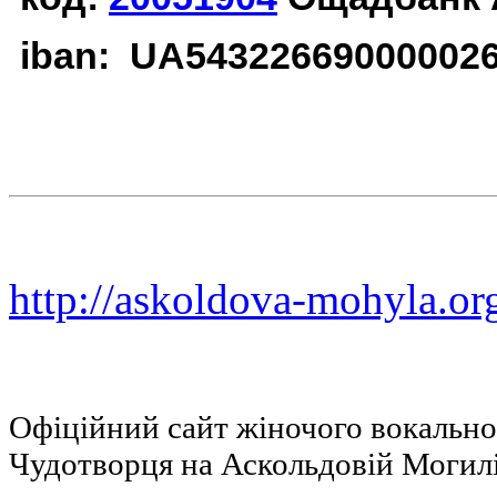
iban: UA54322669000002
http://askoldova-mohyla.or
Офіційний сайт жіночого вокальн
Чудотворця на Аскольдовій Могил