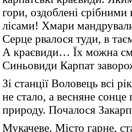
гори, оздоблені срібними
лісами! Хмари мандрували
Серце рвалося туди, в та
А краєвиди… Їх можна смі
Синьовиди Карпат заворо
Зі станції Воловець всі рі
не стало, а весняне сонц
природу. Почалося Закарп
Мукачеве. Місто гарне, ст