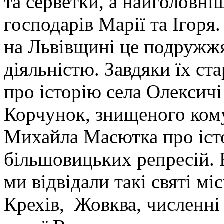
та серветки, а найголовніш
господарів Марії та Ігоря.
на Львівщині це подружж
діяльністю. Завдяки їх ст
про історію села Олексичі
Корчунок, знищеного ком
Михайла Масютка про істо
більшовицьких репресій. В
ми відвідали такі святі мі
Крехів, Жовква, численні 