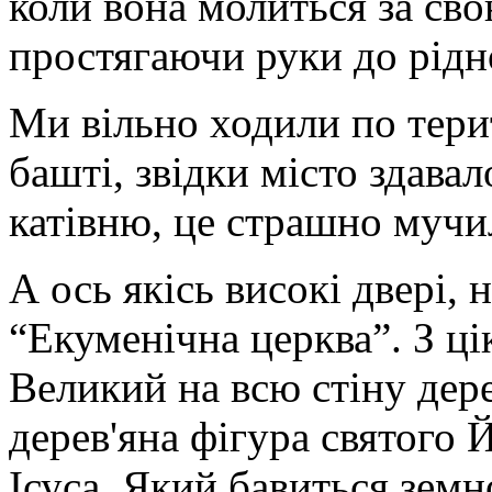
коли вона молиться за сво
простягаючи руки до рідн
Ми вільно ходили по терит
башті, звідки місто здава
катівню, це страшно мучи
А ось якісь високі двері, 
“Екуменічна церква”. З ці
Великий на всю стіну дере
дерев'яна фігура святого
Ісуса, Який бавиться земн