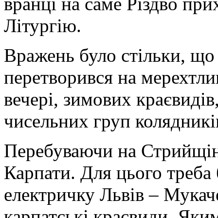
вранці на саме Різдво пр
Літургію.
Вражень було стільки, що 
перетворився на мерехтлив
вечері, зимових краєвидів,
чисельних груп колядникі
Перебуваючи на Стрийщіні
Карпати. Для цього треба
електричку Львів – Мукач
карпатські краєвиди. Яки