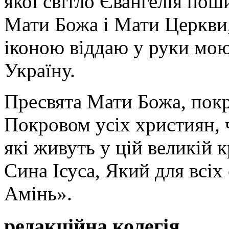
якої світло Євангелія поши
Мати Божа і Мати Церкви
іконою віддаю у руки мою
Україну.
Пресвята Мати Божа, пок
Покровом усіх християн, ч
які живуть у цій великій к
Сина Ісуса, Який для всі
Амінь».
редакційна колегія