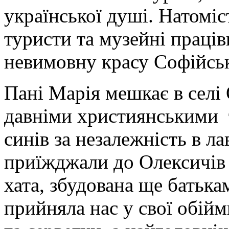
української душі. Натоміс
туристи та музейні праці
невимовну красу Софійськ
Пані Марія мешкає в селі
давніми християнськими 
синів за незалежність в 
приїжджали до Олексичів л
хата, збудована ще батька
прийняла нас у свої обій