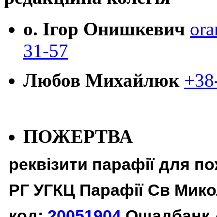
о. Ігор Онишкевич
ora
31-57
Любов Михайлюк
+38
ПОЖЕРТВА
реквізити парафії для п
РГ УГКЦ Парафії Св Мико
код:
20051904
Ощадбанк 