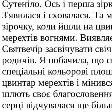
Сутеніло. Ось і перша зір
З'явилася і сховалася. Та
зірочку, коли йшли на цви
мерехтів вогнями. Виявляє
Святвечір засвічувати св
родичів. Я побачила, що 
спеціальні кольорові плош
цвинтар мерехтів і мінивс
шлють своє благословення 
серці відчувалася ще біль