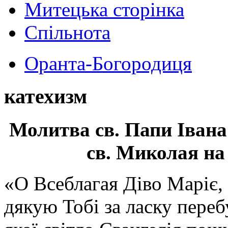
Митецька сторінка
Спільнота
Оранта-Богородиця
катехизм
Молитва св.
Папи Івана
св. Миколая на
«О Всеблагая Діво Маріє,
дякую Тобі за ласку перебу