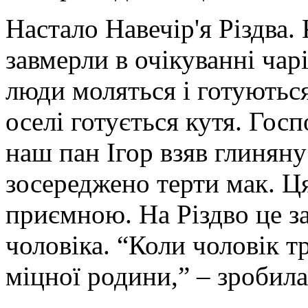
Настало Навечір'я Різдва. 
завмерли в очікуванні чарі
люди моляться і готуються
оселі готується кутя. Госп
наш пан Ігор взяв глиняну
зосереджено терти мак. Ця
приємною. На Різдво це з
чоловіка. “Коли чоловік т
міцної родини,” – зробила