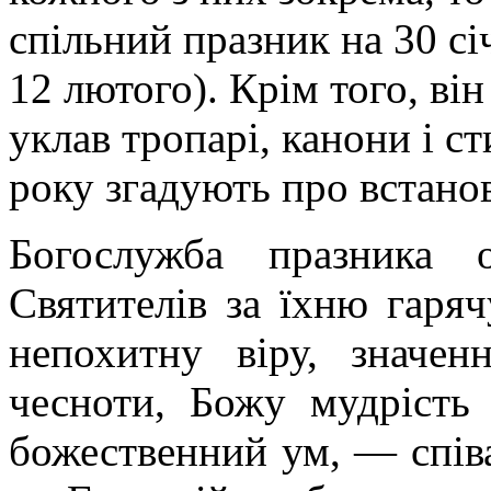
спільний празник на 30 с
12 лютого). Крім того, він
уклав тропарі, канони і с
року згадують про встанов
Богослужба празника 
Святителів за їхню гаря
непохитну віру, значен
чесноти, Божу мудрість
божественний ум, — співа