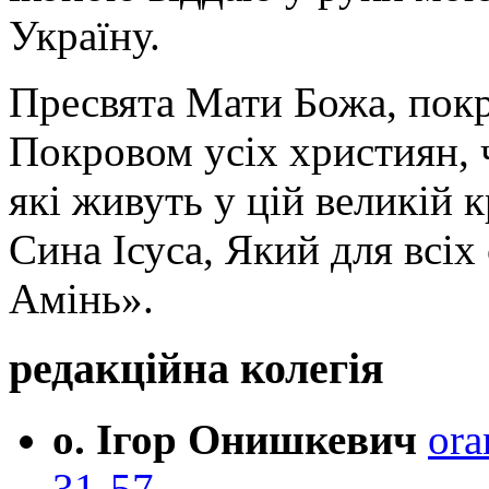
Україну.
Пресвята Мати Божа, пок
Покровом усіх християн, ч
які живуть у цій великій к
Сина Ісуса, Який для всі
Амінь».
редакційна колегія
о. Ігор Онишкевич
ora
31-57