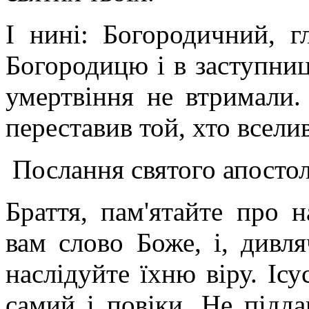
І нині: Богородичний, 
Богородицю і в заступниц
умертвіння не втримали
переставив той, хто всели
Послання святого апостол
Браття, пам'ятайте про н
вам слово Боже, і, дивля
наслідуйте їхню віру. Ісу
самий і повіки. Не підд