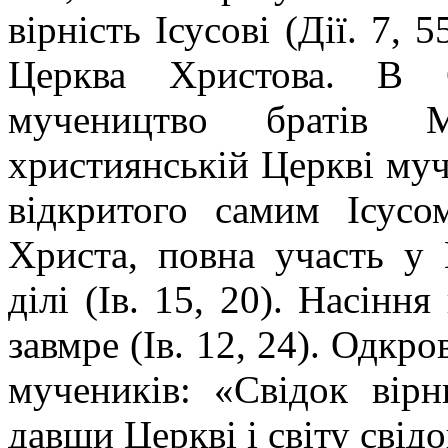
вірність Ісусові (Дії. 7, 
Церква Христова. В 
мучеництво братів 
християнській Церкві муч
відкритого самим Ісусо
Христа, повна участь у 
ділі (Ів. 15, 20). Насіння
завмре (Ів. 12, 24). Одкро
мучеників: «Свідок вірн
давши Церкві і світу свідо