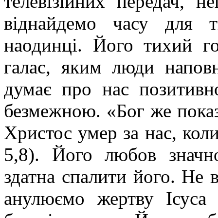
телевізійних передач, н
віднайдемо часу для 
наодинці. Його тихий г
галас, яким люди напов
думає про нас позитивн
безмежною. «Бог же пока
Христос умер за нас, кол
5,8). Його любов знач
здатна спалити його. Не 
анулюємо жертву Ісуса 