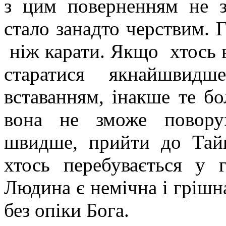
з цим поверненням не з
стало занадто черствим. 
ніж карати. Якщо хтось в
старатися якнайшвидш
вставанням, інакше те б
вона не зможе поворух
швидше, прийти до Тайн
хтось перебувається у г
Людина є немічна і грішна
без опіки Бога.