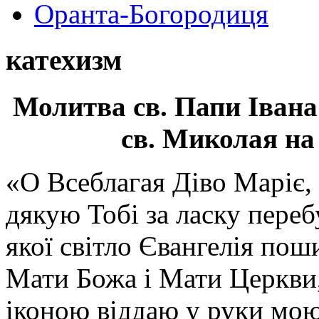
Оранта-Богородиця
катехизм
Молитва св.
Папи Івана
св. Миколая на
«О Всеблагая Діво Маріє,
дякую Тобі за ласку перебу
якої світло Євангелія поши
Мати Божа і Мати Церкви
іконою віддаю у руки мою