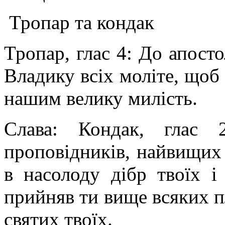
Тропар та кондак
Тропар, глас 4: До апостол
Владику всіх моліте, щоб
нашим велику милість.
Слава: Кондак, глас 
проповідників, найвищих 
в насолоду дібр твоїх і
прийняв ти вище всяких п
святих твоїх.