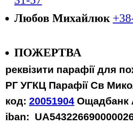
Любов Михайлюк
+38
ПОЖЕРТВА
реквізити парафії для п
РГ УГКЦ Парафії Св Мико
код:
20051904
Ощадбанк 
iban: UA54322669000002