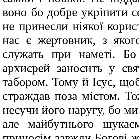
воно бо добре укріпити се
не принесли ніякої кори
нас є жертовник, з яког
служать при наметі. Бо
архиєрей заносить у свя
табором. Тому й Ісус, що
страждав поза містом. То
несучи його наругу, бо ми
але майбутнього шукає
приносім завжди Богові же