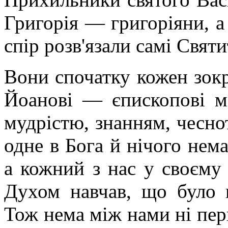
Григорія — григоріяни, а
спір розв'язали самі Святи
Вони спочатку кожен зокре
Йоанові — єпископові мі
мудрістю, знанням, чеснот
одне в Бога й нічого нема
а кожний з нас у своєму
Духом навчав, що було 
Тож нема між нами ні перш