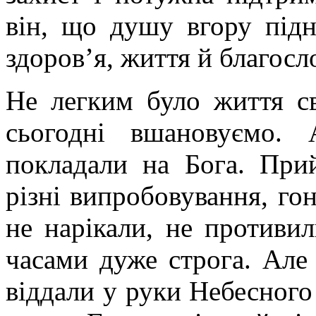
він, що душу вгору підн
здоров’я, життя й благосл
Не легким було життя св
сьогодні вшановуємо.
покладали на Бога. При
різні випробовування, гон
не нарікали, не противил
часами дуже строга. Але 
віддали у руки Небесного