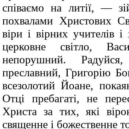
співаємо на литії, — з
похвалами Христових Свя
віри і вірних учителів і
церковне світло, Вас
непорушний. Радуйся
преславний, Григорію Бог
всезолотий Йоане, покая
Отці пребагаті, не пер
Христа за тих, які вір
священне і божественне т