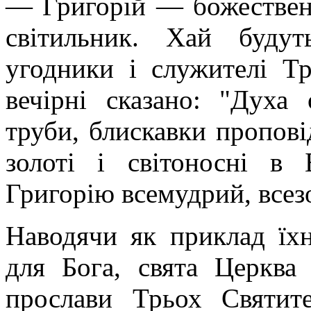
— Григорій — божествен
світильник. Хай будут
угодники і служителі Тр
вечірні сказано: "Духа
труби, блискавки проповід
золоті і світоносні в 
Григорію всемудрий, всез
Наводячи як приклад їхн
для Бога, свята Церква
прослави Трьох Святит