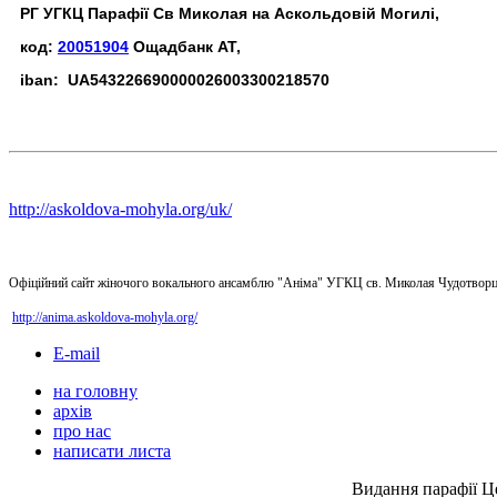
РГ УГКЦ Парафії Св Миколая на Аскольдовій Могилі,
код:
20051904
Ощадбанк АТ,
iban: UA543226690000026003300218570
http://askoldova-mohyla.org/uk/
Офіційний сайт жіночого вокального ансамблю "Аніма" УГКЦ св. Миколая Чудотворц
http://anima.askoldova-mohyla.org/
E-mail
на головну
архів
про нас
написати листа
Видання парафії Ц