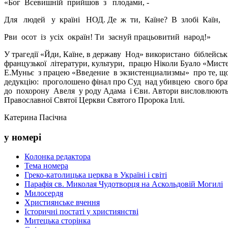
«Бог Всевишній прийшов з плодами, -
Для людей у країні НОД. Де ж ти, Каїне? В злобі Каїн,
Рви осот із усіх окраїн! Ти заснуй працьовитий народ!»
У трагедії «Йди, Каїне, в державу Нод» використано біблейськ
французької літератури, культури, працю Ніколи Буало «Мистец
Е.Муньє з працею «Введение в экзистенциализмы» про те, що 
дедукцію: проголошено фінал про Суд над убивцею свого брата
до похорону Авеля у роду Адама і Єви. Автори висловлюют
Православної Святої Церкви Святого Пророка Іллі.
Катерина Пасічна
у номері
Колонка редактора
Тема номера
Греко-католицька церква в Україні і світі
Парафія св. Миколая Чудотворця на Аскольдовій Могилі
Милосердя
Християнське вчення
Історичні постаті у християнстві
Митецька сторінка