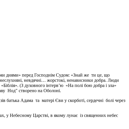
німи днями» перед Господнім Судом: «Знай же ти це, що
м неслухняні, невдячні… жорстокі, ненависники добра. Люди
 «Біблія». (З духовного інтерв’ю «На полі бою добра і зла»
аву Нод" створено на Оболоні.
в батька Адама та матері Єви у скорботі, сердечні болі через
сах, у Небесному Царстві, в якому лунає із священних небес