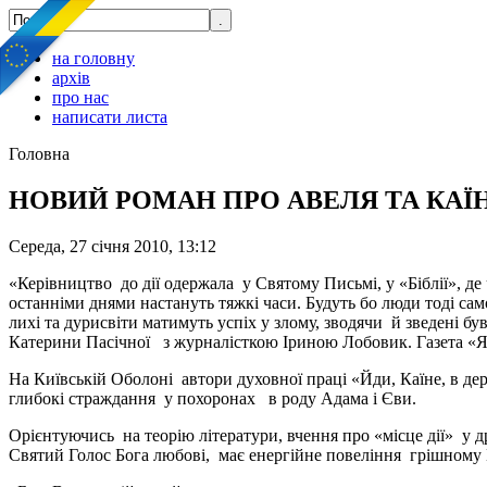
на головну
архів
про нас
написати листа
Головна
НОВИЙ РОМАН ПРО АВЕЛЯ ТА КАЇ
Середа, 27 січня 2010, 13:12
«Керівництво до дії одержала у Святому Письмі, у «Біблії», д
останніми днями настануть тяжкі часи. Будуть бо люди тоді са
лихі та дурисвіти матимуть успіх у злому, зводячи й зведені був
Катерини Пасічної з журналісткою Іриною Лобовик. Газета «Я
На Київській Оболоні автори духовної праці «Йди, Каїне, в де
глибокі страждання у похоронах в роду Адама і Єви.
Орієнтуючись на теорію літератури, вчення про «місце дії» у д
Святий Голос Бога любові, має енергійне повеління грішному 