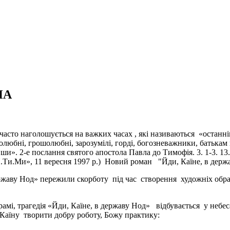
НА
е часто наголошується на важких часах , які називаються «остан
молюбні, грошолюбні, зарозумілі, горді, богозневажники, батька
ши». 2-е послання святого апостола Павла до Тимофія. 3. 1-3. 13.
.Ти.Ми», 11 вересня 1997 р.) Новий роман "Йди, Каїне, в держ
ржаву Нод» пережили скорботу під час створення художніх образі
рамі, трагедія «Йди, Каїне, в державу Нод» відбувається у небе
Каїну творити добру роботу, Божу практику: