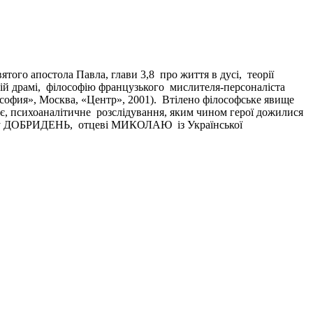
того апостола Павла, глави 3,8 про життя в дусі, теорії
чній драмі, філософію французького мислителя-персоналіста
офия», Москва, «Центр», 2001). Втілено філософське явище
нє, психоаналітичне розслідування, яким чином герої дожилися
лаву ДОБРИДЕНЬ, отцеві МИКОЛАЮ із Української