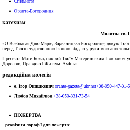
Спільнота
Оранта-Богородиця
катехизм
Молитва св.
П
«О Всеблагая Діво Маріє, Зарваницька Богородице, дякую Тобі з
перед Твоєю чудотворною іконою віддаю у руки мою апостольс
Пресвята Мати Божа, покрий Твоїм Материнським Покровом усіх х
Дорогою, Правдою і Життям. Амінь».
редакційна колегія
о. Ігор Онишкевич
oranta-gazeta@ukr.net
+38-050-447-31-
Любов Михайлюк
+38-050-331-73-54
ПОЖЕРТВА
реквізити парафії для пожертв: