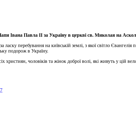
апи Івана Павла ІІ за Україну
в церкві св. Миколая на Аско
а ласку перебування на київській землі, з якої світло Євангелія 
ьку подорож в Україну.
ристиян, чоловіків та жінок доброї волі, які живуть у цій велик
57