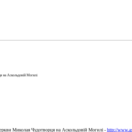
я на Аскольдовій Могилі
еркви Миколая Чудотворця на Аскольдовій Могилі -
http://www.a