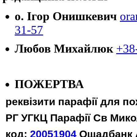
о. Ігор Онишкевич
ora
31-57
Любов Михайлюк
+38
ПОЖЕРТВА
реквізити парафії для п
РГ УГКЦ Парафії Св Мико
код:
20051904
Ощадбанк 