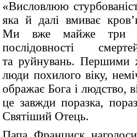
«Висловлюю стурбованість
яка й далі вмиває кров’
Ми вже майже три р
послідовності смерт
та руйнувань. Першими ж
люди похилого віку, немі
ображає Бога і людство, в
це завжди поразка, пора
Святіший Отець.
Папа Франциск наголоси