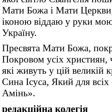
Мати Божа і Мати Церкви
іконою віддаю у руки мою
Україну.
Пресвята Мати Божа, пок
Покровом усіх християн, ч
які живуть у цій великій к
Сина Ісуса, Який для всі
Амінь».
редакційна колегія