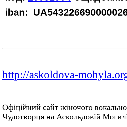
iban: UA54322669000002
http://askoldova-mohyla.or
Офіційний сайт жіночого вокальн
Чудотворця на Аскольдовій Могил