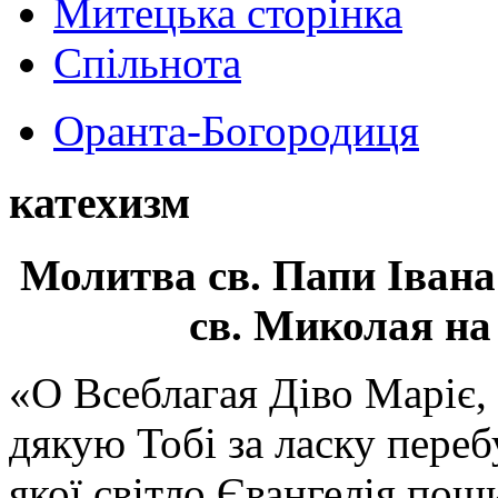
Митецька сторінка
Спільнота
Оранта-Богородиця
катехизм
Молитва св.
Папи Івана
св. Миколая на
«О Всеблагая Діво Маріє,
дякую Тобі за ласку перебу
якої світло Євангелія поши