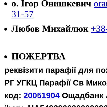
о. Ігор Онишкевич
ora
31-57
Любов Михайлюк
+38
ПОЖЕРТВА
реквізити парафії для п
РГ УГКЦ Парафії Св Мико
код:
20051904
Ощадбанк 