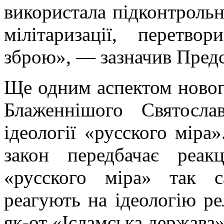
використала підконтрольн
мілітаризації, перетв
зброю», — зазначив Предс
Ще одним аспектом новог
Блаженнішого Святосла
ідеології «русского міра»
закон передбачає реак
«русского міра» так с
реагують на ідеологію ре
як-от «Ісламська держава»