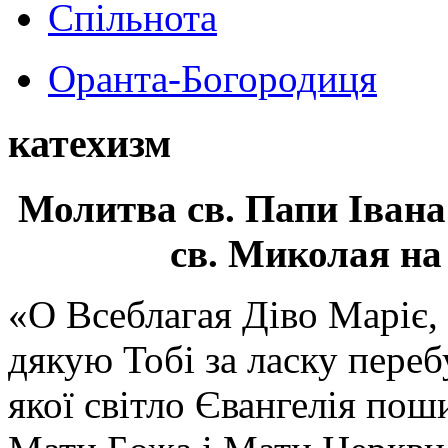
Спільнота
Оранта-Богородиця
катехизм
Молитва св.
Папи Івана
св. Миколая на
«О Всеблагая Діво Маріє,
дякую Тобі за ласку перебу
якої світло Євангелія поши