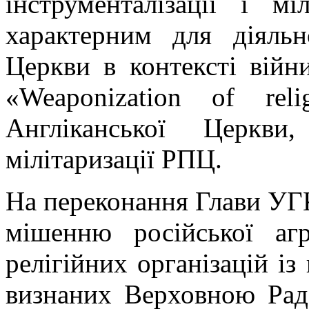
інструменталізації і мі
характерним для діяльн
Церкви в контексті війн
«Weaponization of re
Англіканської Церкви
мілітаризації РПЦ.
На переконання Глави УГК
мішенню російської агр
релігійних організацій із
визнаних Верховною Рад