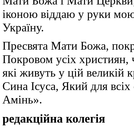
Мати Божа і Мати Церкви
іконою віддаю у руки мою
Україну.
Пресвята Мати Божа, пок
Покровом усіх християн, ч
які живуть у цій великій к
Сина Ісуса, Який для всі
Амінь».
редакційна колегія