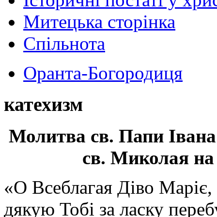
Митецька сторінка
Спільнота
Оранта-Богородиця
катехизм
Молитва св.
Папи Івана
св. Миколая на
«О Всеблагая Діво Маріє,
дякую Тобі за ласку перебу