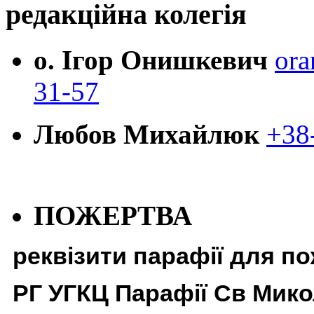
редакційна колегія
о. Ігор Онишкевич
ora
31-57
Любов Михайлюк
+38
ПОЖЕРТВА
реквізити парафії для п
РГ УГКЦ Парафії Св Мико