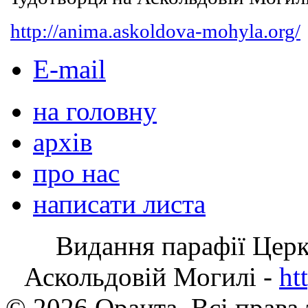
http://anima.askoldova-mohyla.org/
E-mail
на головну
архів
про нас
написати листа
Видання парафії Цер
Аскольдовій Могилі -
ht
© 2026 Оранта. Всі права