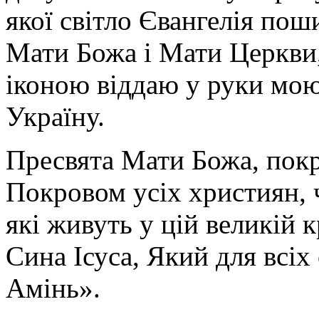
якої світло Євангелія поши
Мати Божа і Мати Церкви
іконою віддаю у руки мою
Україну.
Пресвята Мати Божа, пок
Покровом усіх християн, ч
які живуть у цій великій к
Сина Ісуса, Який для всі
Амінь».