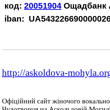
код:
20051904
Ощадбанк 
iban: UA54322669000002
http://askoldova-mohyla.or
Офіційний сайт жіночого вокальн
Чудотворця на Аскольдовій Могил