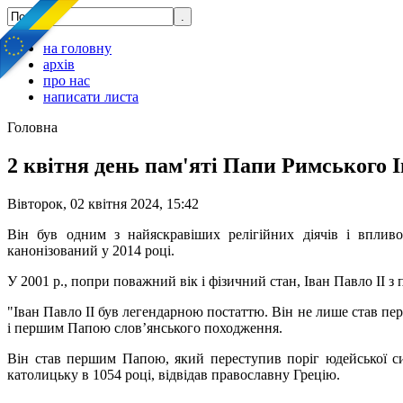
на головну
архів
про нас
написати листа
Головна
2 квітня день пам'яті Папи Римського Ів
Вівторок, 02 квітня 2024, 15:42
Він був одним з найяскравіших релігійних діячів і впливо
канонізований у 2014 році.
У 2001 р., попри поважний вік і фізичний стан, Іван Павло ІІ з 
"Іван Павло ІІ був легендарною постаттю. Він не лише став п
і першим Папою слов’янського походження.
Він став першим Папою, який переступив поріг юдейської си
католицьку в 1054 році, відвідав православну Грецію.