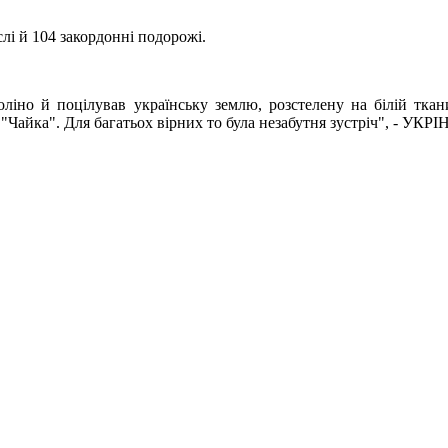
слі й 104 закордонні подорожі.
оліно й поцілував українську землю, розстелену на білій ткан
 "Чайка". Для багатьох вірних то була незабутня зустріч", - УК