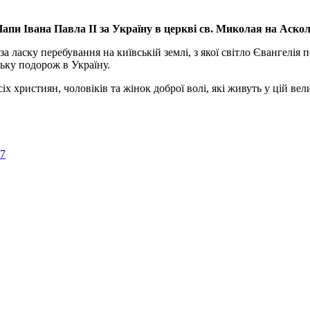
апи Івана Павла ІІ за Україну
в церкві св. Миколая на Аско
а ласку перебування на київській землі, з якої світло Євангелія 
ьку подорож в Україну.
ристиян, чоловіків та жінок доброї волі, які живуть у цій велик
57