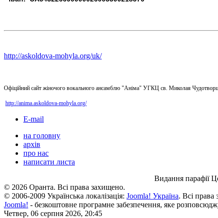
http://askoldova-mohyla.org/uk/
Офіційний сайт жіночого вокального ансамблю "Аніма" УГКЦ св. Миколая Чудотворц
http://anima.askoldova-mohyla.org/
E-mail
на головну
архів
про нас
написати листа
Видання парафії Ц
© 2026 Оранта. Всі права захищено.
© 2006-2009 Українська локалізація:
Joomla! Україна
. Всі права
Joomla!
- безкоштовне програмне забезпечення, яке розповсюдж
Четвер, 06 серпня 2026, 20:45