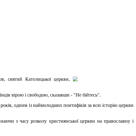
ов, святий Католицької церкви,
їнців вірою і свободою, сказавши - "Не бійтесь".
років, одним із наймолодших понтифіків за всю історію церкви
наючи з часу розколу християнської церкви на православну і