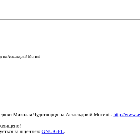
я на Аскольдовій Могилі
еркви Миколая Чудотворця на Аскольдовій Могилі -
http://www.a
 захищено!
ується за ліцензією
GNU/GPL
.