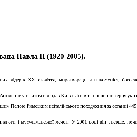
ана Павла ІІ (1920-2005).
вих лідерів ХХ століття, миротворець, антикомуніст, богосл
п'ятиденним візитом відвідав Київ і Львів та наповнив серця укра
ершим Папою Римським неіталійського походження за останні 445 
нагоги і мусульманської мечеті. У 2001 році він уперше, почи