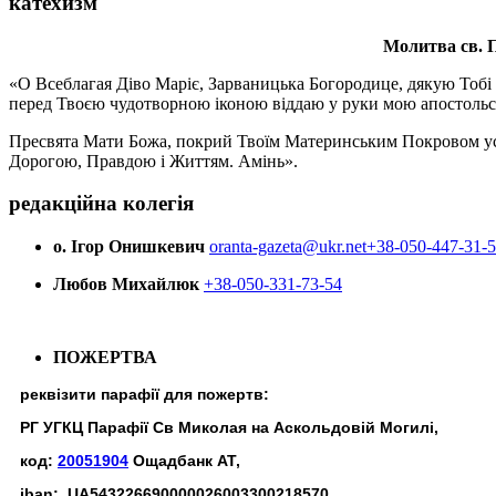
катехизм
Молитва св.
П
«О Всеблагая Діво Маріє, Зарваницька Богородице, дякую Тобі з
перед Твоєю чудотворною іконою віддаю у руки мою апостольс
Пресвята Мати Божа, покрий Твоїм Материнським Покровом усіх х
Дорогою, Правдою і Життям. Амінь».
редакційна колегія
о. Ігор Онишкевич
oranta-gazeta@ukr.net
+38-050-447-31-
Любов Михайлюк
+38-050-331-73-54
ПОЖЕРТВА
реквізити парафії для пожертв:
РГ УГКЦ Парафії Св Миколая на Аскольдовій Могилі,
код:
20051904
Ощадбанк АТ,
iban: UA543226690000026003300218570