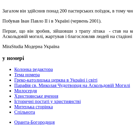
Загалом він здійснив понад 200 пастирських поїздок, в тому чи
Побував Іван Павло ІІ і в Україні (червень 2001).
Перше, що він зробив, зійшовши з трапу літака - став на к
Аскольдовій могилі, жартував і благословляв людей на стадіоні
MiraStudia Модерна Україна
у номері
Колонка редактора
Тема номера
Греко-католицька церква в Україні і світі
Парафія св. Миколая Чудотворця на Аскольдовій Могилі
Милосердя
Християнське вчення
Історичні постаті у християнстві
Митецька сторінка
Спільнота
Оранта-Богородиця