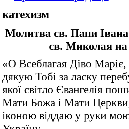
катехизм
Молитва св.
Папи Івана
св. Миколая на
«О Всеблагая Діво Маріє,
дякую Тобі за ласку перебу
якої світло Євангелія поши
Мати Божа і Мати Церкви
іконою віддаю у руки мою
Україну.