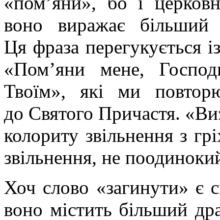
«пом’яни», бо і церковн
воно виражає більший 
Ця фраза перегукується із
«Пом’яни мене, Господ
Твоїм», які ми повтор
до Святого Причастя. «Ви
колориту звільнення з грі
звільнення, не поодиноки
Хоч слово «загинути» є 
воно містить більший дра