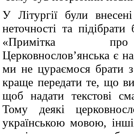
У Літургії були внесен
неточності та підібрати 
«Примітка про ц
Церковнослов’янська є 
ми не цураємося брати з 
краще передати те, що ви
щоб надати текстові сма
Тому деякі церковносл
українською мовою, інш