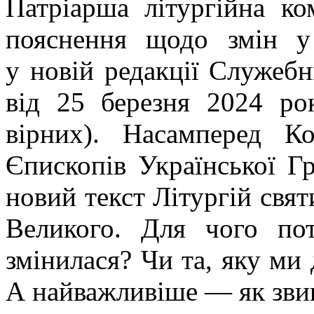
Патріарша літургійна к
пояснення щодо змін у 
у новій редакції Служеб
від 25 березня 2024 ро
вірних). Насамперед К
Єпископів Української Г
новий текст Літургій свят
Великого. Для чого пот
змінилася? Чи та, яку ми
А найважливіше — як звик