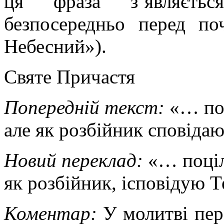
ця фраза з’являєть
безпосередньо перед по
Небесний»).
Святе Причастя
Попередній текст:
«… поц
але як розбійник сповідаю
Новий переклад:
«… поціл
як розбійник, ісповідую Т
Коментар:
У молитві пе