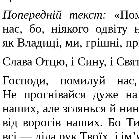
Попередній текст:
«Пом
нас, бо, ніякого одвіту
як Владиці, ми, грішні, 
Слава Отцю, і Сину, і Свя
Господи, помилуй нас
Не прогнівайся дуже на
наших, але зглянься й нин
від ворогів наших. Бо Т
всі — діла рук Твоїх, і ім