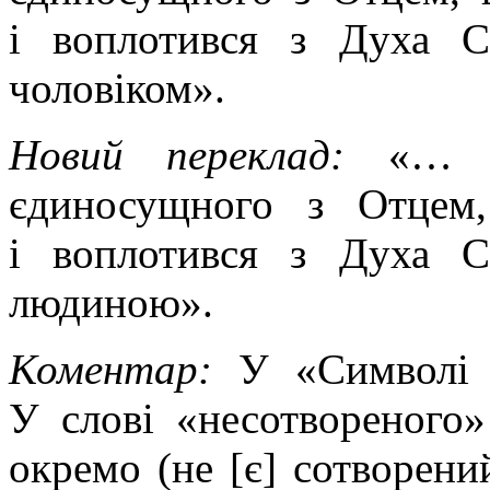
і воплотився з Духа С
чоловіком».
Новий переклад:
«… р
єдиносущного з Отцем
і воплотився з Духа С
людиною».
Коментар:
У «Символі 
У слові «несотвореного»
окремо (не [є] сотворени