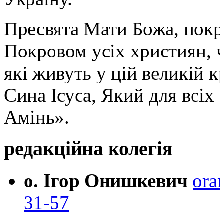
Пресвята Мати Божа, пок
Покровом усіх християн, ч
які живуть у цій великій к
Сина Ісуса, Який для всі
Амінь».
редакційна колегія
о. Ігор Онишкевич
ora
31-57