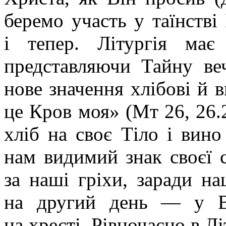
беремо участь у таїнстві
і тепер. Літургія має
представляючи Тайну веч
нове значення хлібові й 
це Кров моя» (Мт 26, 26.2
хліб на своє Тіло і вин
нам видимий знак своєї 
за наші гріхи, заради н
на другий день — у В
на хресті. Рівночасно в Л