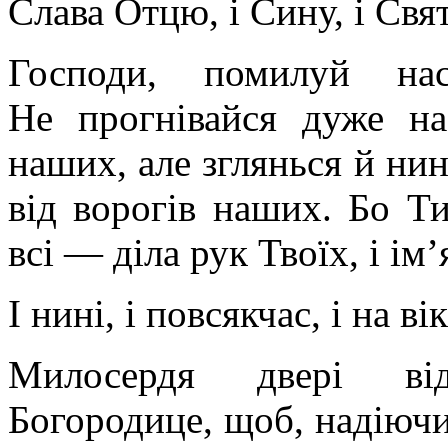
Слава Отцю, і Сину, і Свя
Господи, помилуй на
Не прогнівайся дуже на
наших, але зглянься й нин
від ворогів наших. Бо Т
всі — діла рук Твоїх, і ім
І нині, і повсякчас, і на ві
Милосердя двері від
Богородице, щоб, надіючис