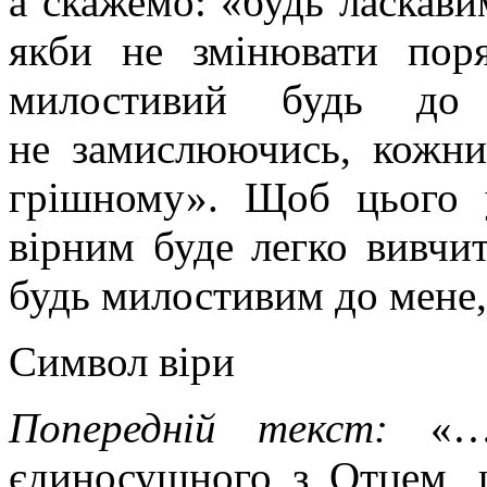
а скажемо: «будь ласкави
якби не змінювати поря
милостивий будь до 
не замислюючись, кожни
грішному». Щоб цього у
вірним буде легко вивчи
будь милостивим до мене,
Символ віри
Попередній текст:
«…
єдиносущного з Отцем, 