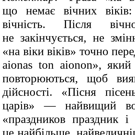
що немає вічних віків
вічність. Після віч
не закінчується, не змін
«на віки віків» точно пере
aionas ton aionon», який
повторюються, щоб ви
дійсності. «Пісня піс
царів» — найвищий вол
«праздников праздник і
це найбільше, найвеличніш