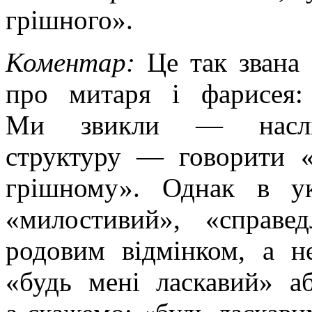
грішного».
Коментар:
Це так звана 
про митаря і фарисея:
Ми звикли — насліду
структуру — говорити «
грішному». Однак в ук
«милостивий», «справе
родовим відмінком, а 
«будь мені ласкавий» а