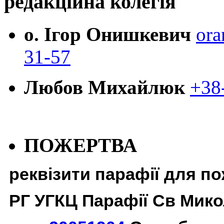
редакційна колегія
о. Ігор Онишкевич
ora
31-57
Любов Михайлюк
+38
ПОЖЕРТВА
реквізити парафії для п
РГ УГКЦ Парафії Св Мико