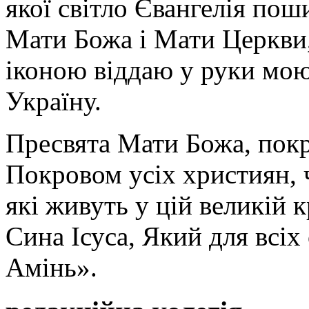
якої світло Євангелія поши
Мати Божа і Мати Церкви
іконою віддаю у руки мою
Україну.
Пресвята Мати Божа, пок
Покровом усіх християн, ч
які живуть у цій великій к
Сина Ісуса, Який для всі
Амінь».