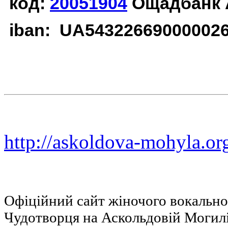
код:
20051904
Ощадбанк 
iban: UA54322669000002
http://askoldova-mohyla.or
Офіційний сайт жіночого вокальн
Чудотворця на Аскольдовій Могил