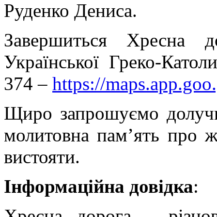
Руденко Дениса.
Завершиться Хресна д
Української Греко-Катол
374 –
https://maps.app.g
Щиро запрошуємо долучи
молитовна пам’ять про ж
вистояти.
Інформаційна довідка
:
Хресна дорога – різно