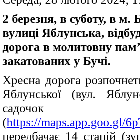
2 березня, в суботу, в м.
вулиці Яблунська, відбу
дорога в молитовну пам’
закатованих у Бучі.
Хресна дорога розпочнеть
Яблунської (вул. Яблу
садочо
(
https://maps.app.goo.gl
передбачає 14 стацій (зу