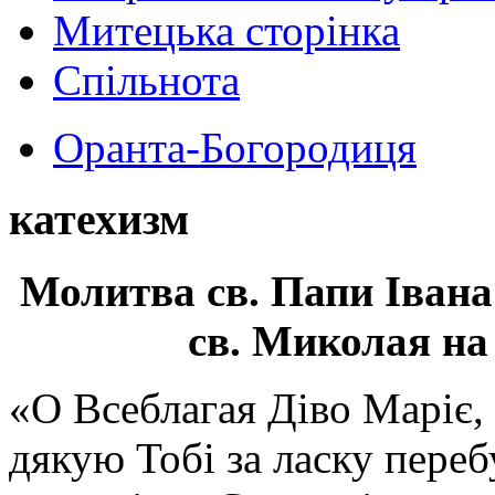
Митецька сторінка
Спільнота
Оранта-Богородиця
катехизм
Молитва св.
Папи Івана
св. Миколая на
«О Всеблагая Діво Маріє,
дякую Тобі за ласку перебу