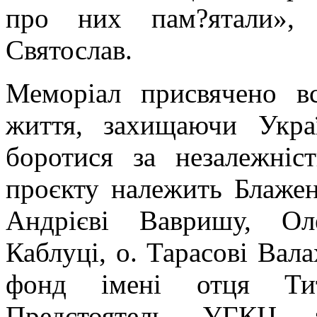
про них пам?ятали»,
Святослав.
Меморіал присвячено вс
життя, захищаючи Укра
боротися за незалежніс
проєкту належить Блажен
Андрієві Вавришу, Ол
Каблуці, о. Тарасові Вал
фонд імені отця Тит
Предстоятель УГКЦ з