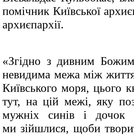
помічник Київської архиє
архиєпархії.
«Згідно з дивним Божим
невидима межа між життям
Київського моря, цього 
тут, на цій межі, яку п
мужніх синів і дочок 
ми зійшлися, щоби творит