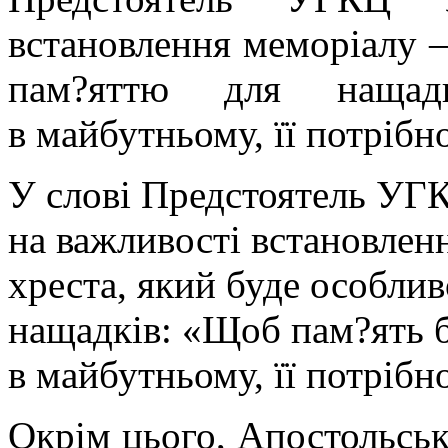
встановлення меморіалу 
пам?яттю для нащад
в майбутньому, її потрібн
У слові Предстоятель УГ
на важливості встановле
хреста, який буде особли
нащадків: «Щоб пам?ять 
в майбутньому, її потрібн
Окрім цього, Апостольськ