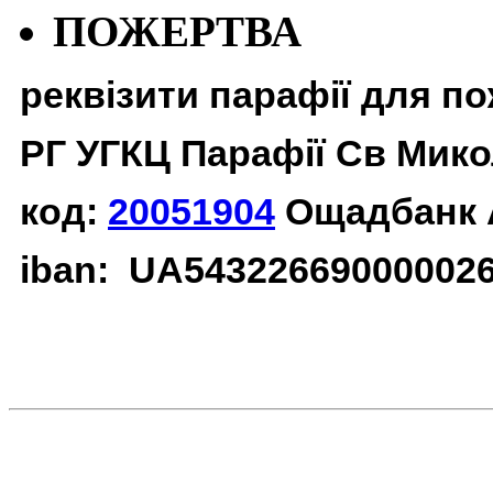
ПОЖЕРТВА
реквізити парафії для п
РГ УГКЦ Парафії Св Мико
код:
20051904
Ощадбанк 
iban: UA54322669000002