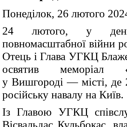
Понеділок, 26 лютого 2024
24 лютого, у ден
повномасштабної війни ро
Отець і Глава УГКЦ Блаж
освятив меморіал «
у Вишгороді — місті, де 
російську навалу на Київ.
Із Главою УГКЦ співсл
Вісвальдас Кульбокас, вл