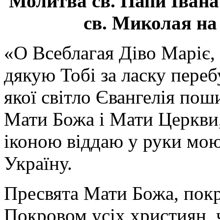
Молитва св.
Папи Івана
св. Миколая на
«О Всеблагая Діво Маріє,
дякую Тобі за ласку перебу
якої світло Євангелія поши
Мати Божа і Мати Церкви
іконою віддаю у руки мою
Україну.
Пресвята Мати Божа, пок
Покровом усіх християн, ч