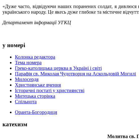
«Дуже часто, відвідуючи наших поранених солдат, я дивлюся н
українського народу. Це якесь дуже глибоке та містичне відчутт
Департамент інформації УГКЦ
у номері
Колонка редактора
Тема номера
Греко-католицька церква в Україні і світі
Парафія св. Миколая Чудотворця на Аскольдовій Могилі
Милосердя
Християнське вчення
Історичні постаті у християнстві
Митецька сторінка
Спільнота
Оранта-Богородиця
катехизм
Молитва св.
П