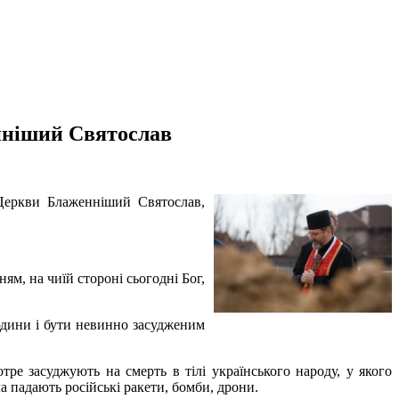
енніший Святослав
 Церкви Блаженніший Святослав,
ям, на чиїй стороні сьогодні Бог,
людини і бути невинно засудженим
ре засуджують на смерть в тілі українського народу, у якого
ла падають російські ракети, бомби, дрони.