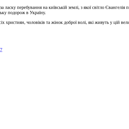
а ласку перебування на київській землі, з якої світло Євангелія 
ьку подорож в Україну.
ристиян, чоловіків та жінок доброї волі, які живуть у цій велик
57