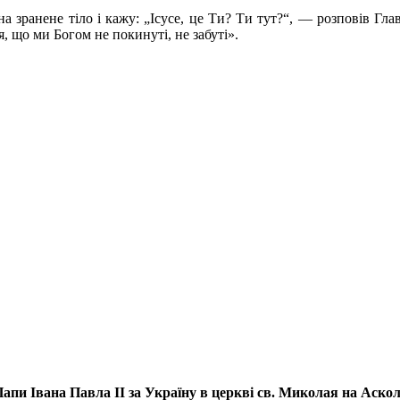
а зранене тіло і кажу: „Ісусе, це Ти? Ти тут?“, — розповів Гл
я, що ми Богом не покинуті, не забуті».
апи Івана Павла ІІ за Україну
в церкві св. Миколая на Аско