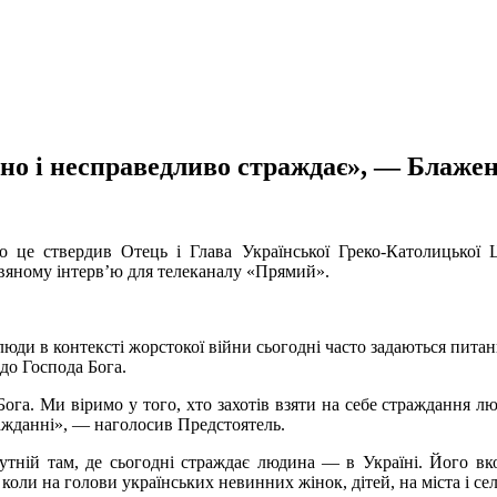
винно і несправедливо страждає», — Блаж
о це ствердив Отець і Глава Української Греко-Католицької
здвяному інтерв’ю для телеканалу «Прямий».
юди в контексті жорстокої війни сьогодні часто задаються питанн
 до Господа Бога.
Бога. Ми віримо у того, хто захотів взяти на себе страждання 
жданні», — наголосив Предстоятель.
ній там, де сьогодні страждає людина — в Україні. Його вкот
коли на голови українських невинних жінок, дітей, на міста і се