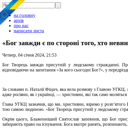
на головну
архів
про нас
написати листа
«Бог завжди є по стороні того, хто не
Четвер, 04 січня 2024, 21:53
Бог Творець завжди присутній у людському стражданні. Пр
відповідаючи на запитання «За кого сьогодні Бог?», у передрі
За словами п. Наталії Фіцич, яка вела розмову з Главою УГКЦ, л
адже росіяни, як і українці, — християни, які так само моляться
Глава УГКЦ зазначив, що ми, християни, віримо у розп’ятого 
тою самою людиною. «Бог Творець присутній у людському стра
Окрім цього, Блаженніший Святослав запевнив, що Бог присут
забирають право на існування. Бога вкотре ранять, розпинають, 