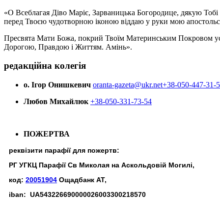
«О Всеблагая Діво Маріє, Зарваницька Богородице, дякую Тобі з
перед Твоєю чудотворною іконою віддаю у руки мою апостольс
Пресвята Мати Божа, покрий Твоїм Материнським Покровом усіх х
Дорогою, Правдою і Життям. Амінь».
редакційна колегія
о. Ігор Онишкевич
oranta-gazeta@ukr.net
+38-050-447-31-
Любов Михайлюк
+38-050-331-73-54
ПОЖЕРТВА
реквізити парафії для пожертв:
РГ УГКЦ Парафії Св Миколая на Аскольдовій Могилі,
код:
20051904
Ощадбанк АТ,
iban: UA543226690000026003300218570