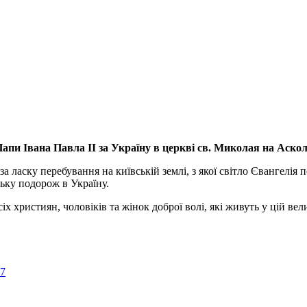
апи Івана Павла ІІ за Україну
в церкві св. Миколая на Аско
а ласку перебування на київській землі, з якої світло Євангелія 
ьку подорож в Україну.
ристиян, чоловіків та жінок доброї волі, які живуть у цій велик
57