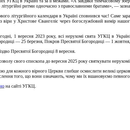
х УГКЦ в Україні та за її межами. «А завдяки тимчасовому збер
ею літургійні ритми одночасно з православними братами», — за
вого літургійного календаря в Україні сповнився час! Саме зар
 з віри у Христове Євангеліє через богослужбовий вимір нашо
одні, 1 вересня 2023 року, всі нерухомі свята УГКЦ в Україн
городиці — 25 березня, Покров Пресвятої Богородиці — 1 жовтня
іздво Пресвятої Богородиці 8 вересня.
 дозволу свого єпископа до вересня 2025 року святкувати нерухомі
ою для кожного вірного Церкви глибше осмислити великі церковн
ислення того, що вони означають, чому ми їх вшановуємо певного
но
на сайті УГКЦ.