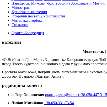
Парафія св. Миколая Чудотворця на Аскольдовій Могилі
Милосердя
Християнське вчення
Історичні постаті у християнстві
Митецька сторінка
Спільнота
Оранта-Богородиця
катехизм
Молитва св.
П
«О Всеблагая Діво Маріє, Зарваницька Богородице, дякую Тобі з
перед Твоєю чудотворною іконою віддаю у руки мою апостольс
Пресвята Мати Божа, покрий Твоїм Материнським Покровом усіх х
Дорогою, Правдою і Життям. Амінь».
редакційна колегія
о. Ігор Онишкевич
oranta-gazeta@ukr.net
+38-050-447-31-
Любов Михайлюк
+38-050-331-73-54