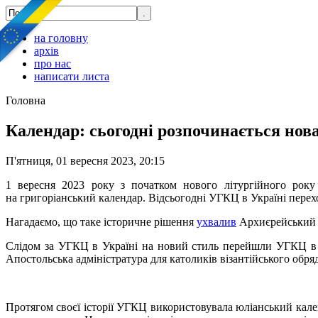
на головну
архів
про нас
написати листа
Головна
Календар: сьогодні розпочинається нова
П'ятниця, 01 вересня 2023, 20:15
1 вересня 2023 року з початком нового літургійного року
на григоріанський календар. Відсьогодні УГКЦ в Україні перех
Нагадаємо, що таке історичне рішення
ухвалив
Архиєрейський С
Слідом за УГКЦ в Україні на новий стиль перейшли УГКЦ в По
Апостольська адміністратура для католиків візантійського обряд
Протягом своєї історії УГКЦ використовувала юліанський кале