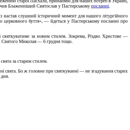
еженню старої Пасхалії, принаймні для наших потреб в Україні,
значив Блаженніший Святослав у Пастирському
посланні
.
аз настав слушний історичний момент для нашого літургійного
го церковного буття», — йдеться у Пастирському посланні про
і святкуватиме за новим стилем. Зокрема, Різдво Христове —
, Святого Миколая — 6 грудня тощо.
 свята за старим стилем.
і свята. Бо ж головне при святкуванні — не згадування старих
 дня.