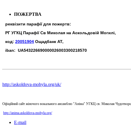
ПОЖЕРТВА
реквізити парафії для пожертв:
РГ УГКЦ Парафії Св Миколая на Аскольдовій Могилі,
код:
20051904
Ощадбанк АТ,
iban: UA543226690000026003300218570
http://askoldova-mohyla.org/uk/
Офіційний сайт жіночого вокального ансамблю "Аніма" УГКЦ св. Миколая Чудотворц
http://anima.askoldova-mohyla.org/
E-mail