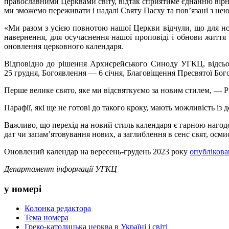
православними Церквами світу, відтак сприятиме єднанню вірни
ми зможемо переживати і надалі Святу Пасху та пов’язані з н
«Ми разом з усією повнотою нашої Церкви відчули, що для но
навернення, для осучаснення нашої проповіді і обнови життя
оновлення церковного календаря.
Відповідно до рішення Архиєрейського Синоду УГКЦ, відсьог
25 грудня, Богоявлення — 6 січня, Благовіщення Пресвятої Бо
Перше велике свято, яке ми відсвяткуємо за новим стилем, — Р
Парафії, які ще не готові до такого кроку, мають можливість із
Важливо, що перехід на новий стиль календаря є гарною нагод
дат чи запам’ятовування нових, а заглиблення в сенс свят, осм
Оновлений календар на вересень-грудень 2023 року
опублікова
Департамент інформації УГКЦ
у номері
Колонка редактора
Тема номера
Греко-католицька церква в Україні і світі