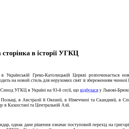
 сторінка в історії УГКЦ
 в Українській Греко-Католицькій Церкві розпочинається нов
одить на новий стиль для нерухомих свят зі збереженням чинної 
инод УГКЦ в Україні на 93-й сесії, що
відбулася
у Львові-Брюхо
льщі, в Австралії й Океанії, в Німеччині та Скандивії, в Сп
у в Казахстані та Центральній Азії.
ндар, однак дане рішення означає поступовий перехід на григо