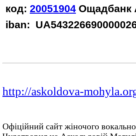
код:
20051904
Ощадбанк 
iban: UA54322669000002
http://askoldova-mohyla.or
Офіційний сайт жіночого вокальн