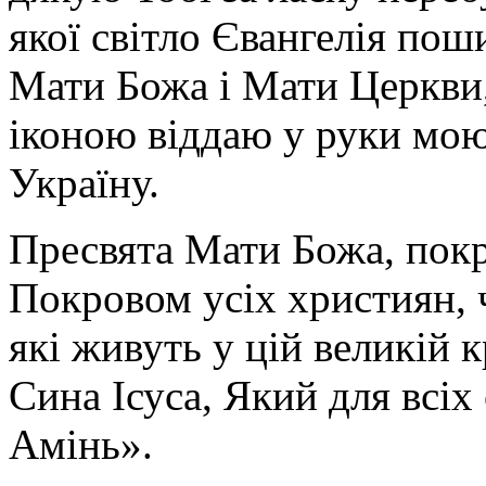
якої світло Євангелія поши
Мати Божа і Мати Церкви
іконою віддаю у руки мою
Україну.
Пресвята Мати Божа, пок
Покровом усіх християн, ч
які живуть у цій великій к
Сина Ісуса, Який для всі
Амінь».