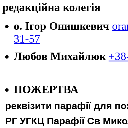
редакційна колегія
о. Ігор Онишкевич
ora
31-57
Любов Михайлюк
+38
ПОЖЕРТВА
реквізити парафії для п
РГ УГКЦ Парафії Св Мико