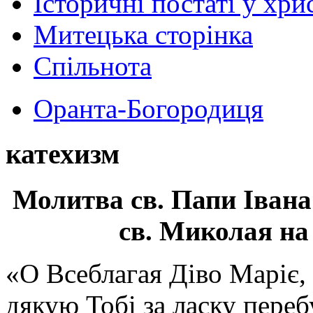
Історичні постаті у хри
Митецька сторінка
Спільнота
Оранта-Богородиця
катехизм
Молитва св.
Папи Івана
св. Миколая на
«О Всеблагая Діво Маріє,
дякую Тобі за ласку перебу