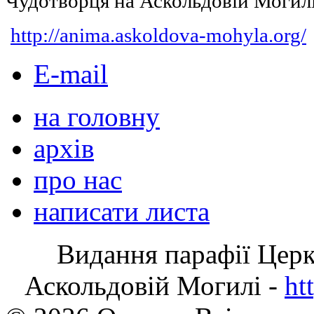
Чудотворця на Аскольдовій Могил
http://anima.askoldova-mohyla.org/
E-mail
на головну
архів
про нас
написати листа
Видання парафії Цер
Аскольдовій Могилі -
ht