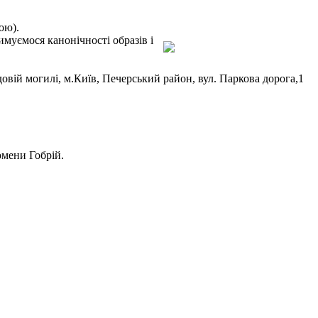
ою).
имуємося канонічностi образів і
вій могилі, м.Київ, Печерський район, вул. Паркова дорога,1
омени Гобрій.