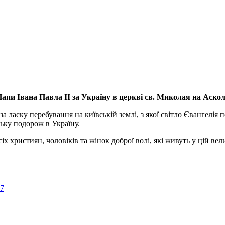
апи Івана Павла ІІ за Україну
в церкві св. Миколая на Аско
а ласку перебування на київській землі, з якої світло Євангелія 
ьку подорож в Україну.
ристиян, чоловіків та жінок доброї волі, які живуть у цій велик
57