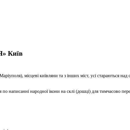
 Київ
ріуполя), місцеві київляни та з інших міст, усі стараються над 
написанні народної ікони на склі (дошці) для тимчасово перем