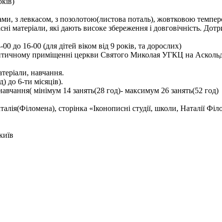
ків)
гами, з левкасом, з позолотою(листова поталь), жовтковою темпер
сні матеріали, які дають високе збереження і довговічність. Дотр
0 до 16-00 (для дітей віком від 9 років, та дорослих)
ехитичному приміщенні церкви Святого Миколая УГКЦ на Аскольдо
атеріали, навчання.
) до 6-ти місяців).
 навчання( мінімум 14 занять(28 год)- максимум 26 занять(52 год)
талія(Філомена), сторінка «Іконописні студії, школи, Наталії Філ
київ