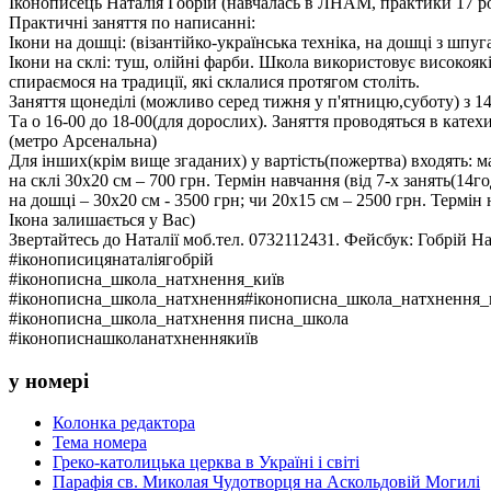
Іконописець Наталія Гобрій (навчалась в ЛНАМ, практики 17 ро
Практичні заняття по написанні:
Ікони на дошці: (візантійко-українська техніка, на дошці з шпу
Ікони на склі: туш, олійні фарби. Школа використовує високоякі
спираємося на традиції, які склалися протягом століть.
Заняття щонеділі (можливо серед тижня у п'ятницю,суботу) з 14-0
Та о 16-00 до 18-00(для дорослих). Заняття проводяться в кат
(метро Арсенальна)
Для інших(крім вище згаданих) у вартість(пожертва) входять: м
на склі 30х20 см – 700 грн. Термін навчання (від 7-х занять(14год
на дошці – 30х20 см - 3500 грн; чи 20х15 см – 2500 грн. Термін
Ікона залишається у Вас)
Звертайтесь до Наталії моб.тел. 0732112431. Фейсбук: Гобрій На
#іконописицянаталіягобрій
#іконописна_школа_натхнення_київ
#іконописна_школа_натхнення#іконописна_школа_натхнення_
#іконописна_школа_натхнення писна_школа
#іконописнашколанатхненнякиїв
у номері
Колонка редактора
Тема номера
Греко-католицька церква в Україні і світі
Парафія св. Миколая Чудотворця на Аскольдовій Могилі