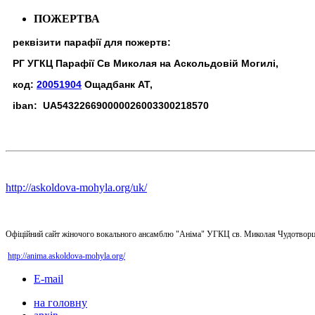
ПОЖЕРТВА
реквізити парафії для пожертв:
РГ УГКЦ Парафії Св Миколая на Аскольдовій Могилі,
код:
20051904
Ощадбанк АТ,
iban: UA543226690000026003300218570
http://askoldova-mohyla.org/uk/
Офіційний сайт жіночого вокального ансамблю "Аніма" УГКЦ св. Миколая Чудотворц
http://anima.askoldova-mohyla.org/
E-mail
на головну