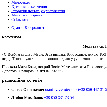
Милосердя
Християнське вчення
Історичні постаті у християнстві
Митецька сторінка
Спільнота
Оранта-Богородиця
катехизм
Молитва св.
П
«О Всеблагая Діво Маріє, Зарваницька Богородице, дякую Тобі з
перед Твоєю чудотворною іконою віддаю у руки мою апостольс
Пресвята Мати Божа, покрий Твоїм Материнським Покровом усіх х
Дорогою, Правдою і Життям. Амінь».
редакційна колегія
о. Ігор Онишкевич
oranta-gazeta@ukr.net
+38-050-447-31-
Любов Михайлюк
+38-050-331-73-54