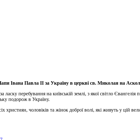
апи Івана Павла ІІ за Україну
в церкві св. Миколая на Аско
а ласку перебування на київській землі, з якої світло Євангелія 
ьку подорож в Україну.
ристиян, чоловіків та жінок доброї волі, які живуть у цій велик
57