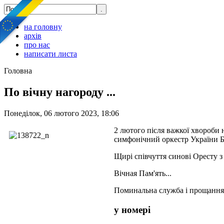
на головну
архів
про нас
написати листа
Головна
По вічну нагороду ...
Понеділок, 06 лютого 2023, 18:06
2 лютого після важкої хвороби
симфонічний оркестр України 
Щирі співчуття синові Оресту з
Вічная Пам'ять...
Поминальна служба і прощання 
у номері