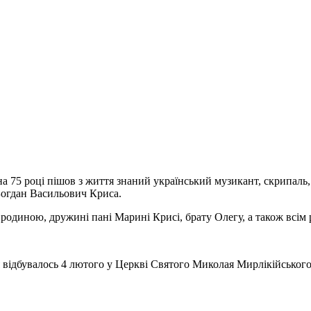
 на 75 році пішов з життя знаний український музикант, скрипа
Богдан Васильович Криса.
 родиною, дружині пані Марині Крисі, брату Олегу, а також всім 
відбувалось 4 лютого у Церкві Святого Миколая Мирлікійського