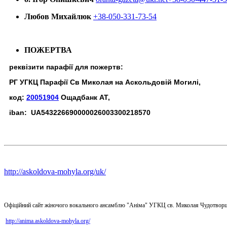
Любов Михайлюк
+38-050-331-73-54
ПОЖЕРТВА
реквізити парафії для пожертв:
РГ УГКЦ Парафії Св Миколая на Аскольдовій Могилі,
код:
20051904
Ощадбанк АТ,
iban: UA543226690000026003300218570
http://askoldova-mohyla.org/uk/
Офіційний сайт жіночого вокального ансамблю "Аніма" УГКЦ св. Миколая Чудотворц
http://anima.askoldova-mohyla.org/