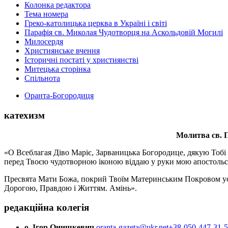
Колонка редактора
Тема номера
Греко-католицька церква в Україні і світі
Парафія св. Миколая Чудотворця на Аскольдовій Могилі
Милосердя
Християнське вчення
Історичні постаті у християнстві
Митецька сторінка
Спільнота
Оранта-Богородиця
катехизм
Молитва св.
П
«О Всеблагая Діво Маріє, Зарваницька Богородице, дякую Тобі з
перед Твоєю чудотворною іконою віддаю у руки мою апостольс
Пресвята Мати Божа, покрий Твоїм Материнським Покровом усіх х
Дорогою, Правдою і Життям. Амінь».
редакційна колегія
о. Ігор Онишкевич
oranta-gazeta@ukr.net
+38-050-447-31-