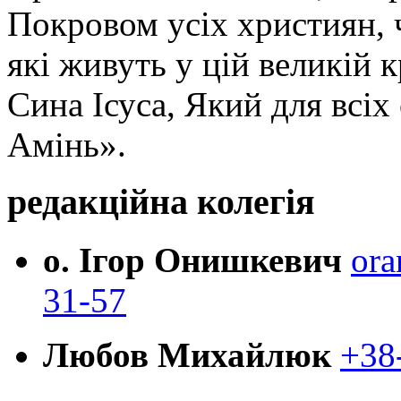
Покровом усіх християн, ч
які живуть у цій великій к
Сина Ісуса, Який для всі
Амінь».
редакційна колегія
о. Ігор Онишкевич
ora
31-57
Любов Михайлюк
+38