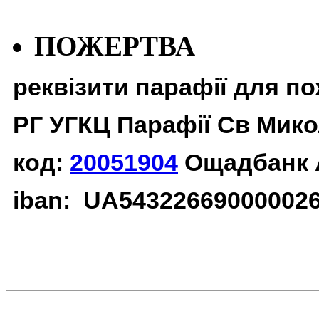
ПОЖЕРТВА
реквізити парафії для п
РГ УГКЦ Парафії Св Мико
код:
20051904
Ощадбанк 
iban: UA54322669000002