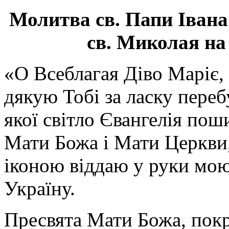
Молитва св.
Папи Івана
св. Миколая на
«О Всеблагая Діво Маріє,
дякую Тобі за ласку перебу
якої світло Євангелія поши
Мати Божа і Мати Церкви
іконою віддаю у руки мою
Україну.
Пресвята Мати Божа, пок