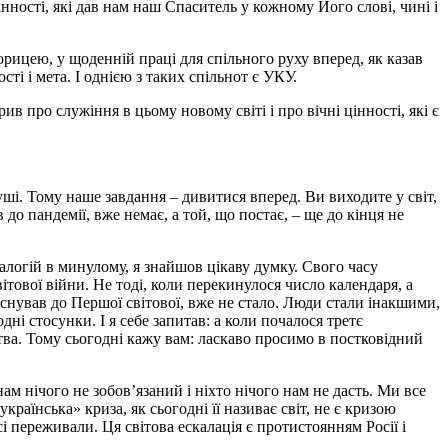
інності, які дав нам наш Спаситель у кожному Його слові, чині і
орицею, у щоденній праці для спільного руху вперед, як казав
і і мета. І однією з таких спільнот є УКУ.
в про служіння в цьому новому світі і про вічні цінності, які є
уші. Тому наше завдання – дивитися вперед. Ви виходите у світ,
 до пандемії, вже немає, а той, що постає, – ще до кінця не
логій в минулому, я знайшов цікаву думку. Свого часу
вітової війни. Не тоді, коли перекинулося число календаря, а
існував до Першої світової, вже не стало. Люди стали інакшими,
і стосунки. І я себе запитав: а коли почалося третє
ства. Тому сьогодні кажу вам: ласкаво просимо в постковідний
ам нічого не зобов’язаний і ніхто нічого нам не дасть. Ми все
раїнська» криза, як сьогодні її називає світ, не є кризою
і переживали. Ця світова ескалація є протистоянням Росії і