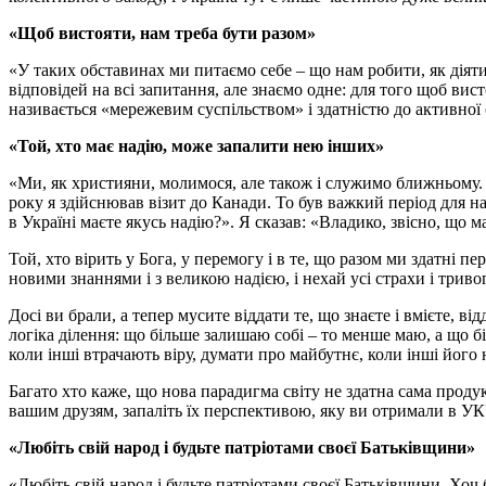
«Щоб вистояти, нам треба бути разом»
«У таких обставинах ми питаємо себе – що нам робити, як діят
відповідей на всі запитання, але знаємо одне: для того щоб ви
називається «мережевим суспільством» і здатністю до активної 
«Той, хто має надію, може запалити нею інших»
«Ми, як християни, молимося, але також і служимо ближньому. М
року я здійснював візит до Канади. То був важкий період для на
в Україні маєте якусь надію?». Я сказав: «Владико, звісно, що м
Той, хто вірить у Бога, у перемогу і в те, що разом ми здатні 
новими знаннями і з великою надією, і нехай усі страхи і триво
Досі ви брали, а тепер мусите віддати те, що знаєте і вмієте, в
логіка ділення: що більше залишаю собі – то менше маю, а що 
коли інші втрачають віру, думати про майбутнє, коли інші його
Багато хто каже, що нова парадигма світу не здатна сама проду
вашим друзям, запаліть їх перспективою, яку ви отримали в УК
«Любіть свій народ і будьте патріотами своєї Батьківщини»
«Любіть свій народ і будьте патріотами своєї Батьківщини. Хоч 