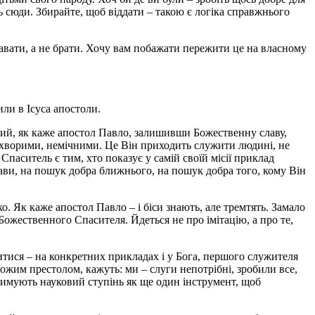
ть сюди. Збирайте, щоб віддати – такою є логіка справжнього
авати, а не брати. Хочу вам побажати пережити це на власному
или в Ісуса апостоли.
який, як каже апостол Павло, залишивши Божественну славу,
хворими, немічними. Це Він приходить служити людині, не
паситель є тим, хто показує у самій своїй місії приклад
лави, на пошук добра ближнього, на пошук добра того, кому Він
ко. Як каже апостол Павло – і біси знають, але тремтять. Замало
 Божественного Спасителя. Йдеться не про імітацію, а про те,
итися – на конкретних прикладах і у Бога, першого служителя
 Божим престолом, кажуть: ми – слуги непотрібні, зробили все,
отримують науковий ступінь як ще один інструмент, щоб