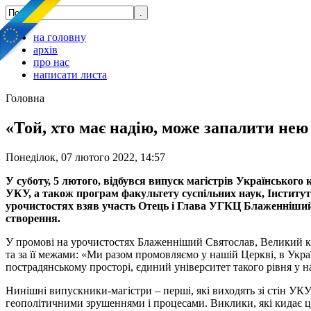
на головну
архів
про нас
написати листа
Головна
«Той, хто має надію, може запалити нею
Понеділок, 07 лютого 2022, 14:57
У суботу, 5 лютого, відбувся випуск магістрів Українського
УКУ, а також програм факультету суспільних наук, Інститу
урочистостях взяв участь Отець і Глава УГКЦ Блаженніший С
створення.
У промові на урочистостях Блаженніший Святослав, Великий канц
та за її межами: «Ми разом промовляємо у нашій Церкві, в Украї
пострадянському просторі, єдиний університет такого рівня у 
Нинішні випускники-магістри – перші, які виходять зі стін УКУ
геополітичними зрушеннями і процесами. Виклики, які кидає це