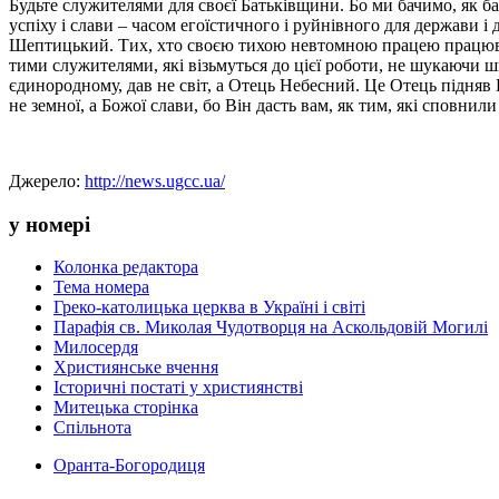
Будьте служителями для своєї Батьківщини. Бо ми бачимо, як ба
успіху і слави – часом егоїстичного і руйнівного для держави
Шептицький. Тих, хто своєю тихою невтомною працею працював 
тими служителями, які візьмуться до цієї роботи, не шукаючи 
єдинородному, дав не світ, а Отець Небесний. Це Отець підняв Йо
не земної, а Божої слави, бо Він дасть вам, як тим, які сповнил
Джерело:
http://news.ugcc.ua/
у номері
Колонка редактора
Тема номера
Греко-католицька церква в Україні і світі
Парафія св. Миколая Чудотворця на Аскольдовій Могилі
Милосердя
Християнське вчення
Історичні постаті у християнстві
Митецька сторінка
Спільнота
Оранта-Богородиця