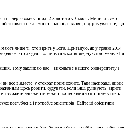
дей на черговому Синоді 2-3 лютого у Львові. Ми не знаємо
 і обстоювати незалежність нашої держави, підтримувати те, що
мають лише ті, хто вірить у Бога. Пригадую, як у травні 2014
зібрав багато людей, і один із єпископів звернувся до мене: «Ви
 інших. Тому закликаю вас – виходьте з нашого Університету з
оли ви все віддасте, у стократ примножите. Така насправді дивна
 бажанням щось робити, будувати, коли інші руйнують, вірити,
ми, ви зможете наповнити новий постковідний світ цінностями.
уже розгублена і потребує орієнтирів. Дайте ці орієнтири
ітьми свого народу. Хоч би де ви були – зробіть щось добре для