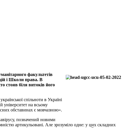
гуманітарного факультетів
цій і Школи права. В
то стояв біля витоків його
української спільноти в Україні
ий університет на всьому
часних обставинах є мовчазною».
онавірусу, позначений новими
вністю артикульовані. Але зрозуміло одне: у цих складних