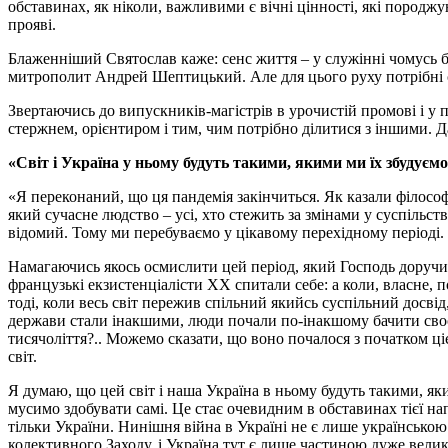
обставинах, як ніколи, важливими є вічні цінності, які породжую
прояві.
Блаженніший Святослав каже: сенс життя – у служінні чомусь бі
митрополит Андрей Шептицький. Але для цього руху потрібні спі
Звертаючись до випускників-магістрів в урочистій промові і у п
стержнем, орієнтиром і тим, чим потрібно ділитися з іншими. 
«Світ і Україна у ньому будуть такими, якими ми їх збудуєм
«Я переконаний, що ця пандемія закінчиться. Як казали філософи
який сучасне людство – усі, хто стежить за змінами у суспільств
відомий. Тому ми перебуваємо у цікавому перехідному періоді.
Намагаючись якось осмислити цей період, який Господь доручив
французькі екзистенціалісти ХХ спитали себе: а коли, власне, п
тоді, коли весь світ пережив спільний якийсь суспільний досві
держави стали інакшими, люди почали по-інакшому бачити своє м
тисячоліття?.. Можемо сказати, що воно почалося з початком ці
світ.
Я думаю, що цей світ і наша Україна в ньому будуть такими, яки
мусимо здобувати самі. Це стає очевидним в обставинах тієї нап
тільки України. Нинішня війна в Україні не є лише українською
колективного Заходу, і Україна тут є лише частиною дуже велик