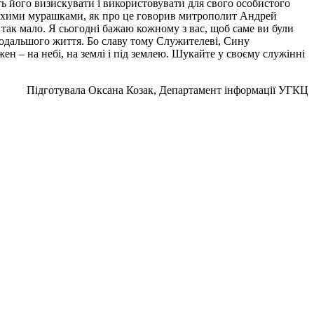
ть його визискувати і використовувати для свого особистого
и тихими мурашками, як про це говорив митрополит Андрей
ак мало. Я сьогодні бажаю кожному з вас, щоб саме ви були
 подальшого життя. Бо славу тому Служителеві, Сину
жен – на небі, на землі і під землею. Шукайте у своєму служінні
Підготувала Оксана Козак, Департамент інформації УГКЦ