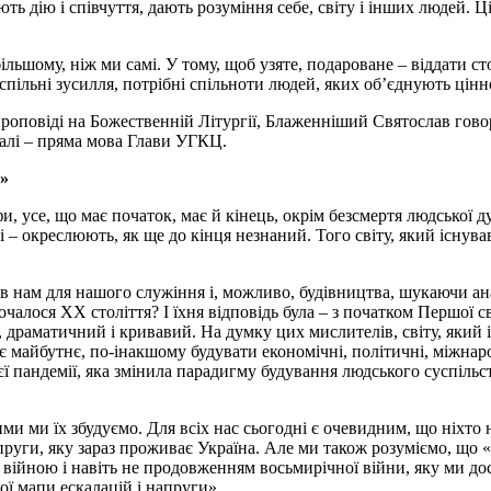
ть дію і співчуття, дають розуміння себе, світу і інших людей. Ц
льшому, ніж ми самі. У тому, щоб узяте, подароване – віддати ст
льні зусилля, потрібні спільноти людей, яких об’єднують цінност
роповіді на Божественній Літургії, Блаженніший Святослав говори
Далі – пряма мова Глави УГКЦ.
о»
, усе, що має початок, має й кінець, окрім безсмертя людської д
і – окреслюють, як ще до кінця незнаний. Того світу, який існував
 нам для нашого служіння і, можливо, будівництва, шукаючи ана
очалося ХХ століття? І їхня відповідь була – з початком Першої с
д, драматичний і кривавий. На думку цих мислителів, світу, який 
айбутнє, по-інакшому будувати економічні, політичні, міжнародн
єї пандемії, яка змінила парадигму будування людського суспіль
ми ми їх збудуємо. Для всіх нас сьогодні є очевидним, що ніхто н
руги, яку зараз проживає Україна. Але ми також розуміємо, що «ук
 війною і навіть не продовженням восьмирічної війни, яку ми дос
ої мапи ескалацій і напруги».