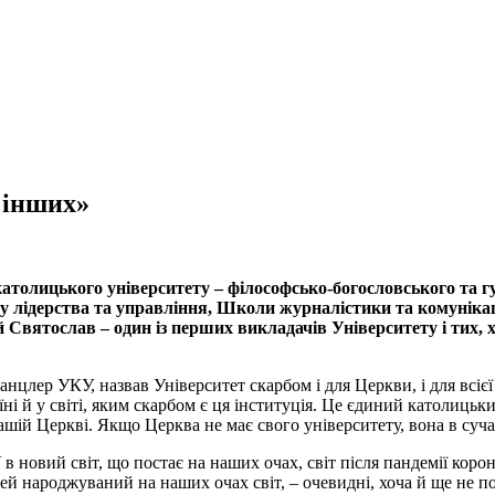
 інших»
 католицького університету – філософсько-богословського та 
ту лідерства та управління, Школи журналістики та комуніка
вятослав – один із перших викладачів Університету і тих, х
лер УКУ, назвав Університет скарбом і для Церкви, і для всієї 
ні й у світі, яким скарбом є ця інституція. Це єдиний католицьк
нашій Церкві. Якщо Церква не має свого університету, вона в су
 в новий світ, що постає на наших очах, світ після пандемії кор
й народжуваний на наших очах світ, – очевидні, хоча й ще не по