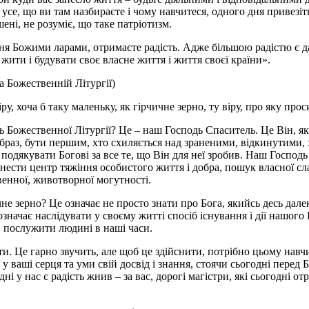
 усе, що ви там назбираєте і чому навчитеся, одного дня привезі
ені, не розуміє, що таке патріотизм.
ня Божими ларами, отримаєте радість. Адже більшою радістю є д
жити і будувати своє власне життя і життя своєї країни».
на Божественній Літургії)
, хоча б таку маленьку, як гірчичне зерно, ту віру, про яку прос
ль Божественної Літургії? Це – наш Господь Спаситель. Це Він, 
аз, бути першим, хто схиляється над зраненими, відкинутими, 
одякувати Богові за все те, що Він для неї зробив. Наш Господь С
енести центр тяжіння особистого життя і добра, пошук власної с
енної, животворної могутності.
чне зерно? Це означає не просто знати про Бога, якийсь десь дале
значає наслідувати у своєму житті спосіб існування і дії нашого
, послужити людині в наші часи.
. Це гарно звучить, але щоб це здійснити, потрібно цьому навч
у ваші серця та уми свій досвід і знання, стоячи сьогодні перед
ні у нас є радість жнив – за вас, дорогі магістри, які сьогодні 