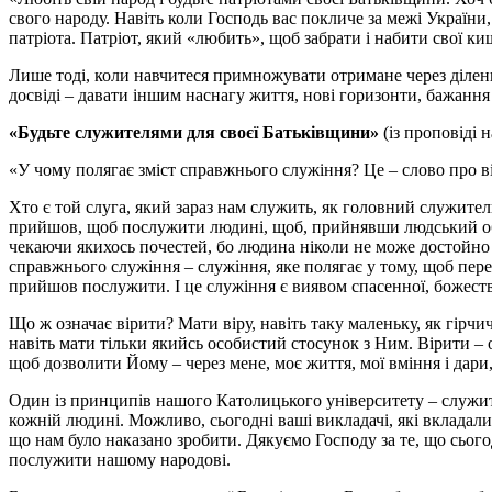
свого народу. Навіть коли Господь вас покличе за межі України,
патріота. Патріот, який «любить», щоб забрати і набити свої киш
Лише тоді, коли навчитеся примножувати отримане через ділен
досвіді – давати іншим наснагу життя, нові горизонти, бажання 
«Будьте служителями для своєї Батьківщини»
(із проповіді 
«У чому полягає зміст справжнього служіння? Це – слово про віру
Хто є той слуга, який зараз нам служить, як головний служите
прийшов, щоб послужити людині, щоб, прийнявши людський обр
чекаючи якихось почестей, бо людина ніколи не може достойно п
справжнього служіння – служіння, яке полягає у тому, щоб пер
прийшов послужити. І це служіння є виявом спасенної, божеств
Що ж означає вірити? Мати віру, навіть таку маленьку, як гірчи
навіть мати тільки якийсь особистий стосунок з Ним. Вірити – о
щоб дозволити Йому – через мене, моє життя, мої вміння і дари
Один із принципів нашого Католицького університету – служити
кожній людині. Можливо, сьогодні ваші викладачі, які вкладали 
що нам було наказано зробити. Дякуємо Господу за те, що сьогод
послужити нашому народові.