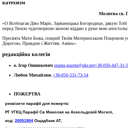
катехизм
Молитва св.
П
«О Всеблагая Діво Маріє, Зарваницька Богородице, дякую Тобі з
перед Твоєю чудотворною іконою віддаю у руки мою апостольс
Пресвята Мати Божа, покрий Твоїм Материнським Покровом усіх х
Дорогою, Правдою і Життям. Амінь».
редакційна колегія
о. Ігор Онишкевич
oranta-gazeta@ukr.net
+38-050-447-31-
Любов Михайлюк
+38-050-331-73-54
ПОЖЕРТВА
реквізити парафії для пожертв:
РГ УГКЦ Парафії Св Миколая на Аскольдовій Могилі,
код:
20051904
Ощадбанк АТ,