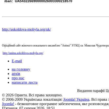
iban: UA543226690000026003300218570
http://askoldova-mohyla.org/uk/
Офіційний сайт жіночого вокального ансамблю "Аніма" УГКЦ св. Миколая Чудотворц
http://anima.askoldova-mohyla.org/
E-mail
на головну
архів
про нас
написати листа
Видання парафії Ц
© 2026 Оранта. Всі права захищено.
© 2006-2009 Українська локалізація:
Joomla! Україна
. Всі права
Joomla!
- безкоштовне програмне забезпечення, яке розповсюдж
П'ятниця, 07 серпня 2026, 18:51