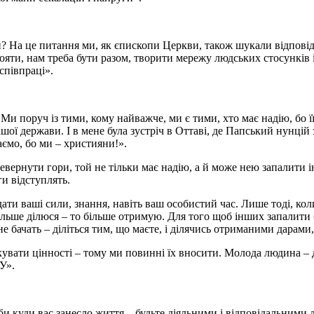
и? На це питання ми, як єпископи Церкви, також шукали відпові
стояти, нам треба бути разом, творити мережу людських стосунків
співпраці».
и поруч із тими, кому найважче, ми є тими, хто має надію, бо її 
шої держави. І в мене була зустріч в Оттаві, де Папський нунцій 
аємо, бо ми – християни!».
перевернути гори, той не тільки має надію, а й може нею запалити
ги відступлять.
іддати ваші сили, знання, навіть ваш особистий час. Лише тоді, к
більше ділюся – то більше отримую. Для того щоб інших запалити
 не бачать – діліться тим, що маєте, і ділячись отриманими дара
кувати цінності – тому ми повинні їх вносити. Молода людина – д
У».
би куди вас занесло життя – будьте діяльними і відповідальними д