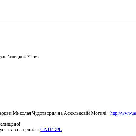
я на Аскольдовій Могилі
еркви Миколая Чудотворця на Аскольдовій Могилі -
http://www.a
 захищено!
ується за ліцензією
GNU/GPL
.