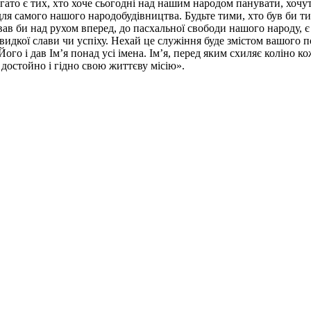
гато є тих, хто хоче сьогодні над нашим народом панувати, хочу
 і для самого нашого народобудівництва. Будьте тими, хто був б
би над рухом вперед, до пасхальної свободи нашого народу, є т
швидкої слави чи успіху. Нехай це служіння буде змістом вашого
го і дав Ім’я понад усі імена. Ім’я, перед яким схиляє коліно ко
и достойно і гідно свою життєву місію».