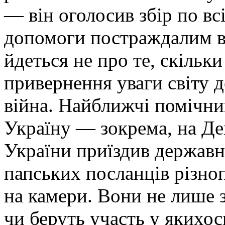
— він оголосив збір по вс
допомоги постраждалим від
йдеться не про те, скільки
привернення уваги світу д
війна. Найближчі помічни
Україну — зокрема, на Де
України приїздив державн
папських посланців різно
на камери. Вони не лише 
чи беруть участь у якихо