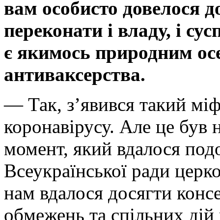
вам особисто довелося д
переконати і владу, і су
є якимось природним ос
антиваксерства.
— Так, з’явився такий мі
коронавірусу. Але це був
момент, який вдалося подо
Всеукраїнської ради церко
нам вдалося досягти конс
обмежень та спільних дій