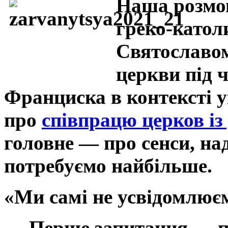
Наша розмов
греко-катол
Святославо
церкви під 
Франциска в контексті у
про
співпрацю церков і
головне — про сенси, над
потребуємо найбільше.
«Ми самі не усвідомлюєм
— Перше запитання — про