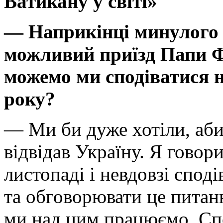
Ватикану у світі»
— Наприкінці минулого 
можливий приїзд Папи Ф
можемо ми сподіватися н
року?
— Ми би дуже хотіли, аби
відвідав Україну. Я говор
листопаді і невдовзі спод
та обговорювати це питан
ми над цим працюємо. Спо