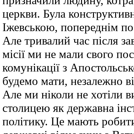
призначили людину, котра
церкви. Була конструктив
Іжевською, попереднім по
Але тривалий час після з
місії ми не мали свого по
комунікації з Апостольсь
будемо мати, незалежно ві
Але ми ніколи не хотіли 
столицею як державна інс
політику. Це мають робит