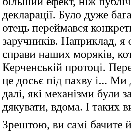
більший ефект, ніж публіч
декларації. Було дуже баг
отець переймався конкре
заручників. Наприклад, я
справи наших моряків, ко
Керченській протоці. Пере
це досьє під пахву і... Ми
далі, які механізми були з
дякувати, вдома. І таких в
Зрештою, ви самі бачите 