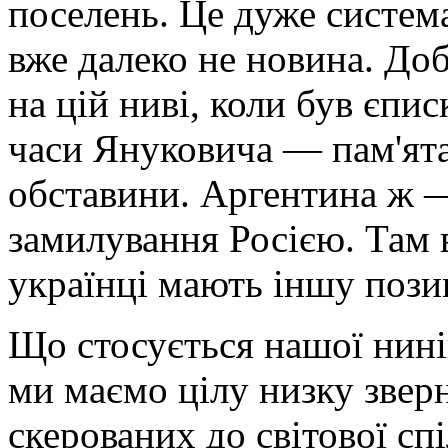
поселень. Це дуже систем
вже далеко не новина. До
на цій ниві, коли був єпис
часи Януковича — пам'ятає
обставини. Аргентина ж —
замилування Росією. Там 
українці мають іншу пози
Що стосується нашої нині
ми маємо цілу низку звер
скерованих до світової спі