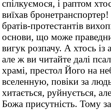
спілкуємося, і раптом хто
виїхав бронетранспортер! 
братів-протестантів вихо
основи, що може праведни
вигук розпачу. А хтось із 
але ж ви читайте далі пса
храмі, престол Його на не
вселенную, повіки за люд
хитається, руйнується, ал
Божа присутність. Тому з