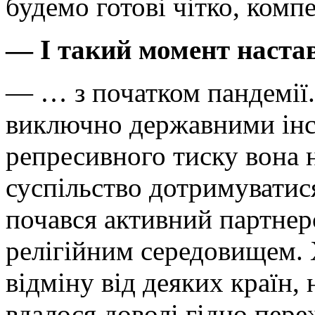
будемо готові чітко, компе
— І такий момент настав
— … з початком пандемії.
виключно державними інс
репресивного тиску вона 
суспільство дотримуватис
почався активний партнерс
релігійним середовищем. 
відміну від деяких країн,
вдалося доволі гідно пер