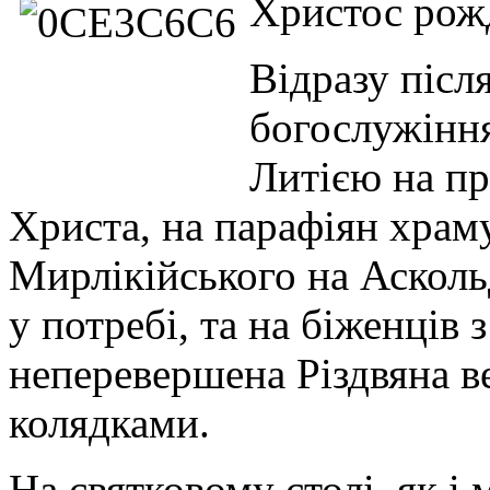
Христос рож
Відразу післ
богослужіння
Литією на пр
Христа, на парафіян хра
Мирлікійського на Асколь
у потребі, та на біженців 
неперевершена Різдвяна в
колядками.
На святковому столі, як і 