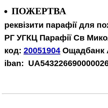
ПОЖЕРТВА
реквізити парафії для п
РГ УГКЦ Парафії Св Мико
код:
20051904
Ощадбанк 
iban: UA54322669000002