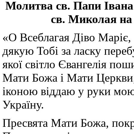
Молитва св.
Папи Івана
св. Миколая на
«О Всеблагая Діво Маріє,
дякую Тобі за ласку перебу
якої світло Євангелія поши
Мати Божа і Мати Церкви
іконою віддаю у руки мою
Україну.
Пресвята Мати Божа, пок