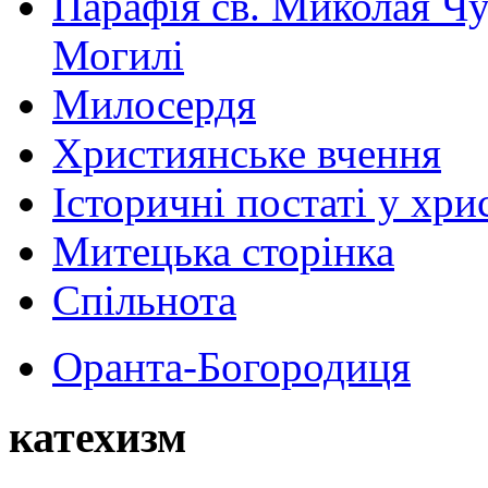
Парафія св. Миколая Чу
Могилі
Милосердя
Християнське вчення
Історичні постаті у хри
Митецька сторінка
Спільнота
Оранта-Богородиця
катехизм