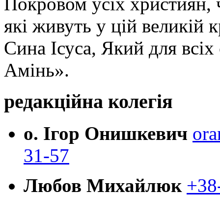
Покровом усіх християн, ч
які живуть у цій великій к
Сина Ісуса, Який для всі
Амінь».
редакційна колегія
о. Ігор Онишкевич
ora
31-57
Любов Михайлюк
+38