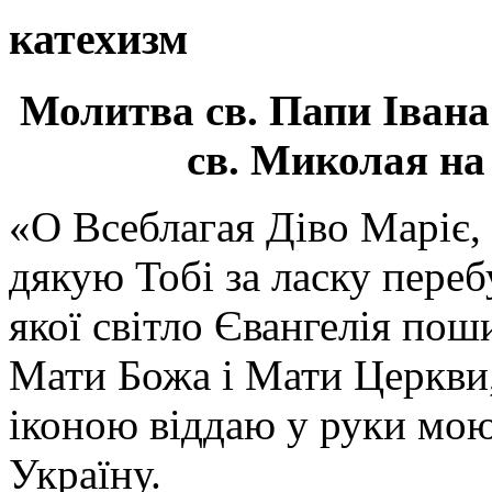
катехизм
Молитва св.
Папи Івана
св. Миколая на
«О Всеблагая Діво Маріє,
дякую Тобі за ласку перебу
якої світло Євангелія поши
Мати Божа і Мати Церкви
іконою віддаю у руки мою
Україну.