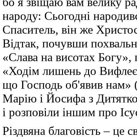
бо я звіщаю вам велику ра
народу: Сьогодні народив
Спаситель, він же Христос
Відтак, почувши похвальн
«Слава на висотах Богу»,
«Ходім лишень до Вифлеєм
що Господь об'явив нам» (
Марію і Йосифа з Дитятко
і розповіли іншим про Ісу
Різдвяна благовість – це с