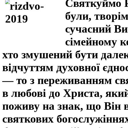
Святкуймо Р
були, творі
сучасний Ви
сімейному к
хто змушений бути далек
відчуттям духовної єдно
— то з переживанням свя
в любові до Христа, який
поживу на знак, що Він в
святкових богослужіння