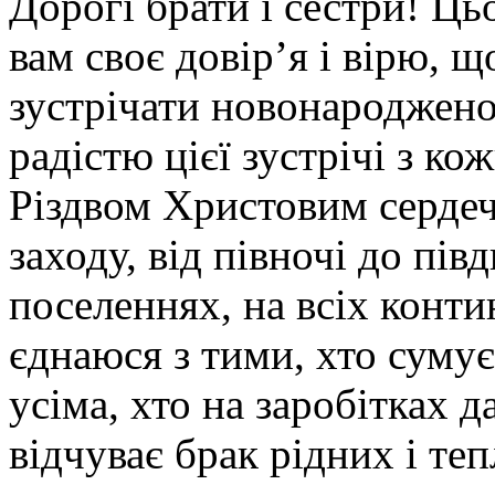
Дорогі брати і сестри! Ц
вам своє довір’я і вірю, щ
зустрічати новонародженог
радістю цієї зустрічі з кож
Різдвом Христовим сердечн
заходу, від півночі до пів
поселеннях, на всіх конт
єднаюся з тими, хто сумує
усіма, хто на заробітках д
відчуває брак рідних і те