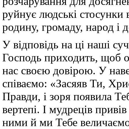
розчарування для досягне
руйнує людські стосунки в
родину, громаду, народ і 
У відповідь на ці наші су
Господь приходить, щоб о
нас своєю довірою. У нав
співаємо: «Засяяв Ти, Хри
Правди, і зоря появила Те
вертепі. І мудреців приві
ними й ми Тебе величаємо