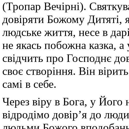
(Тропар Вечірні). Святкув
довіряти Божому Дитяті, 
людське життя, несе в дар
не якась побожна казка, а 
свідчить про Господнє дов
своє створіння. Він вірит
самі в себе.
Через віру в Бога, у Його
відродімо довір’я до люд
людьми Божого вподобання