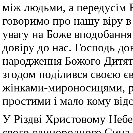
між людьми, а передусім 
говоримо про нашу віру в 
увагу на Боже вподобання 
довіру до нас. Господь д
народження Божого Дитят
згодом поділився своєю єв
жінками-мироносицями, р
простими і мало кому ві
У Різдві Христовому Неб
свого єдинородного Сина 