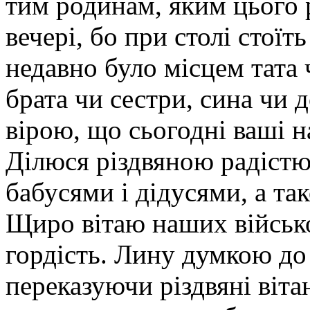
тим родинам, яким цього 
вечері, бо при столі стоїт
недавно було місцем тата
брата чи сестри, сина чи д
вірою, що сьогодні ваші н
Ділюся різдвяною радіст
бабусями і дідусями, а та
Щиро вітаю наших військ
гордість. Лину думкою до
переказуючи різдвяні віта