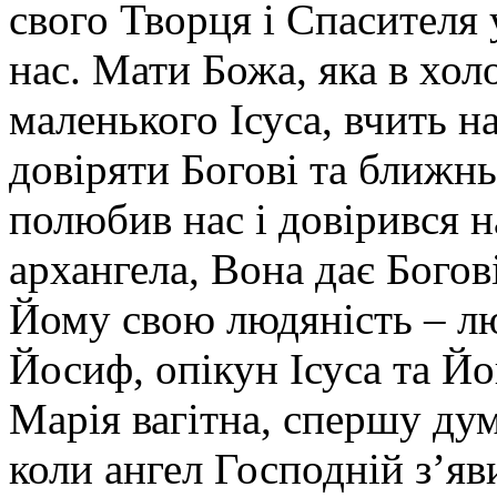
свого Творця і Спасителя 
нас. Мати Божа, яка в хол
маленького Ісуса, вчить н
довіряти Богові та ближн
полюбив нас і довірився
архангела, Вона дає Богові
Йому свою людяність – лю
Йосиф, опікун Ісуса та Йо
Марія вагітна, спершу дум
коли ангел Господній з’яви