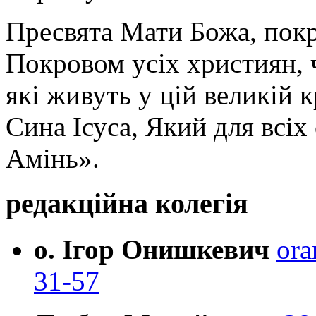
Пресвята Мати Божа, пок
Покровом усіх християн, ч
які живуть у цій великій к
Сина Ісуса, Який для всі
Амінь».
редакційна колегія
о. Ігор Онишкевич
ora
31-57