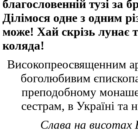
благословенній тузі за б
Ділімося одне з одним р
може! Хай скрізь лунає 
коляда!
Високопреосвященним ар
боголюбивим єпископа
преподобному монашес
сестрам, в Україні та 
Слава на висотах 