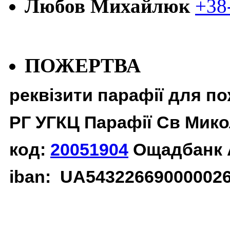
Любов Михайлюк
+38
ПОЖЕРТВА
реквізити парафії для п
РГ УГКЦ Парафії Св Мико
код:
20051904
Ощадбанк 
iban: UA54322669000002