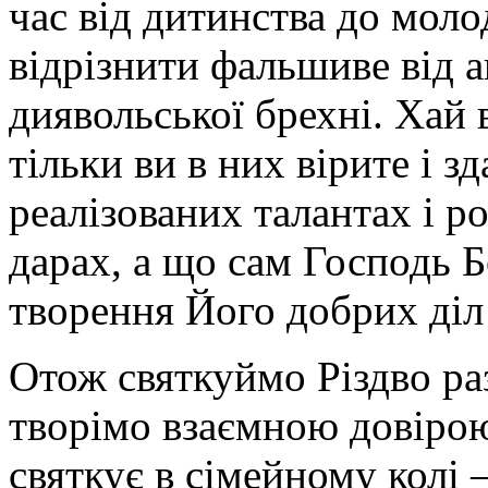
час від дитинства до моло
відрізнити фальшиве від 
диявольської брехні. Хай
тільки ви в них вірите і з
реалізованих талантах і р
дарах, а що сам Господь Бо
творення Його добрих діл 
Отож святкуймо Різдво ра
творімо взаємною довіро
святкує в сімейному колі 