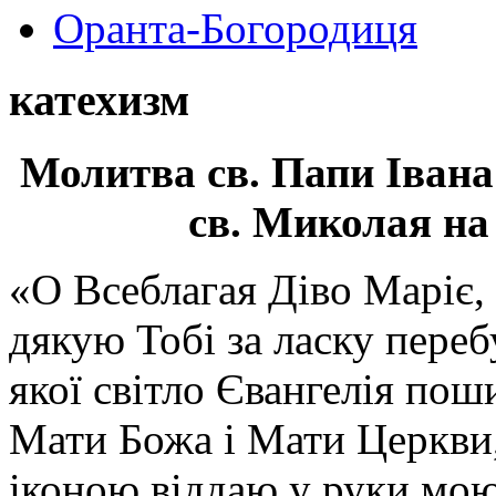
Оранта-Богородиця
катехизм
Молитва св.
Папи Івана
св. Миколая на
«О Всеблагая Діво Маріє,
дякую Тобі за ласку перебу
якої світло Євангелія поши
Мати Божа і Мати Церкви
іконою віддаю у руки мою