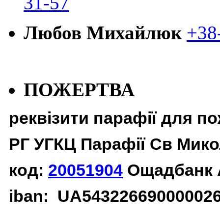
31-57
Любов Михайлюк
+38
ПОЖЕРТВА
реквізити парафії для п
РГ УГКЦ Парафії Св Мико
код:
20051904
Ощадбанк 
iban: UA54322669000002