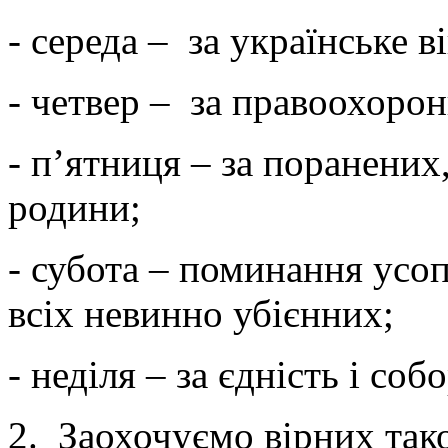
- середа – за українське в
- четвер – за правоохорон
- п’ятниця – за поранених
родини;
- субота – поминання усоп
всіх невинно убієнних;
- неділя – за єдність і соб
2. Заохочуємо вірних та