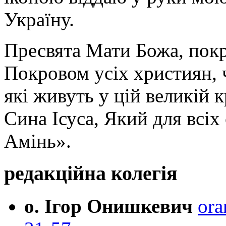
Україну.
Пресвята Мати Божа, пок
Покровом усіх християн, ч
які живуть у цій великій к
Сина Ісуса, Який для всі
Амінь».
редакційна колегія
о. Ігор Онишкевич
ora