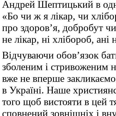
Андрей Шептицький в одно
«Бо чи ж я лікар, чи хліб
про здоров’я, добробут чи
не лікар, ні хлібороб, ані
Відчуваючи обов’язок бат
зболеним і стривоженим н
вже не вперше закликаємо 
в Україні. Наше християн
того щоб вистояти в цей 
сповнений зовнішніх і вн