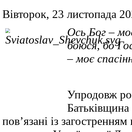
Вівторок, 23 листопада 20
Ось Бог – мо
боюся, бо Го
– моє спасін
Упродовж ро
Батьківщина 
пов’язані із загостренням