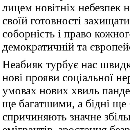
лицем новітніх небезпек н
своїй готовності захищати
соборність і право кожног
демократичній та європей
Неабияк турбує нас швидк
нові прояви соціальної не
умовах нових хвиль пандем
ще багатшими, а бідні ще
спричиняють значне збіл
емігрантів, зростання без