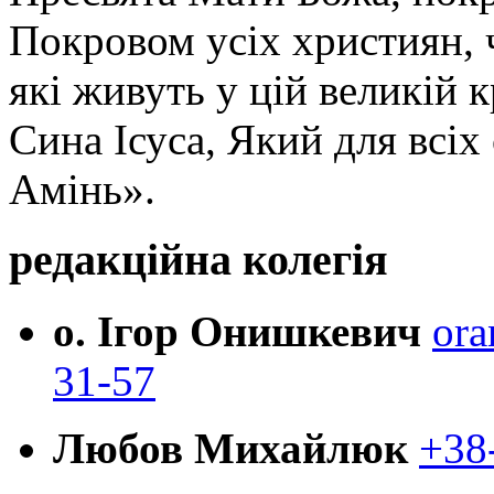
Покровом усіх християн, ч
які живуть у цій великій к
Сина Ісуса, Який для всі
Амінь».
редакційна колегія
о. Ігор Онишкевич
ora
31-57
Любов Михайлюк
+38