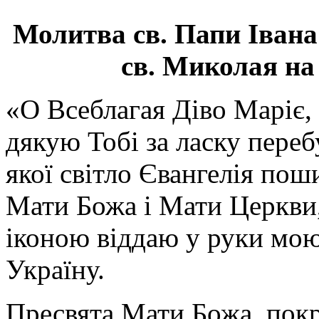
Молитва св.
Папи Івана
св. Миколая на
«О Всеблагая Діво Маріє,
дякую Тобі за ласку перебу
якої світло Євангелія поши
Мати Божа і Мати Церкви
іконою віддаю у руки мою
Україну.
Пресвята Мати Божа, пок