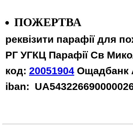
ПОЖЕРТВА
реквізити парафії для п
РГ УГКЦ Парафії Св Мико
код:
20051904
Ощадбанк 
iban: UA54322669000002