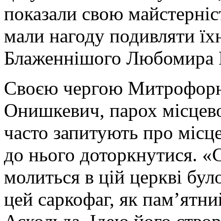
показали свою майстерніс
мали нагоду подивляти їхн
Блаженнішого Любомира Г
Своєю чергою Митрофорн
Онишкевич, парох місцево
часто запитують про місц
до нього доторкнутися. «
молиться в цій церкві бу
цей саркофаг, як пам’ятн