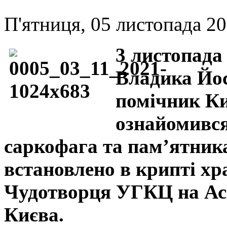
П'ятниця, 05 листопада 20
3 листопада
Владика Йо
помічник Ки
ознайомився
саркофага та пам’ятника
встановлено в крипті х
Чудотворця УГКЦ на Аск
Києва.