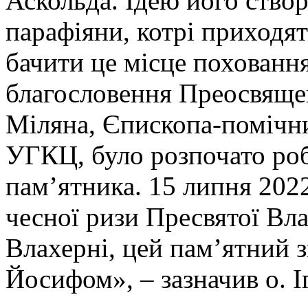
Аскольда. Ідею його ство
парафіяни, котрі приходя
бачити це місце поховання
благословення Преосвящ
Міляна, Єпископа-помічни
УГКЦ, було розпочато роб
пам’ятника. 15 липня 202
чесної ризи Пресвятої Вл
Влахерні, цей пам’ятний 
Йосифом», – зазначив о. І