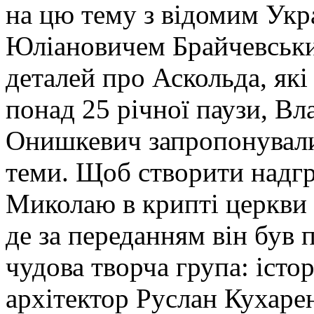
на цю тему з відомим Ук
Юліановичем Брайчевським
деталей про Аскольда, які 
понад 25 річної паузи, Вл
Онишкевич запропонували
теми. Щоб створити надг
Миколаю в крипті церкви
де за переданням він був 
чудова творча група: іст
архітектор Руслан Кухарен