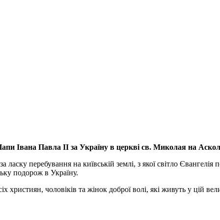
апи Івана Павла ІІ за Україну
в церкві св. Миколая на Аско
а ласку перебування на київській землі, з якої світло Євангелія 
ьку подорож в Україну.
ристиян, чоловіків та жінок доброї волі, які живуть у цій велик