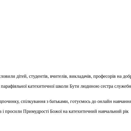
овили дітей, студентів, вчителів, викладачів, професорів на доб
р парафіяльної катехитичної школи Бути людиною сестра служебн
починку, спілкування з батьками, готуємось до онлайн навчання
і просили Примудрості Божої на катехитичний навчальний рік