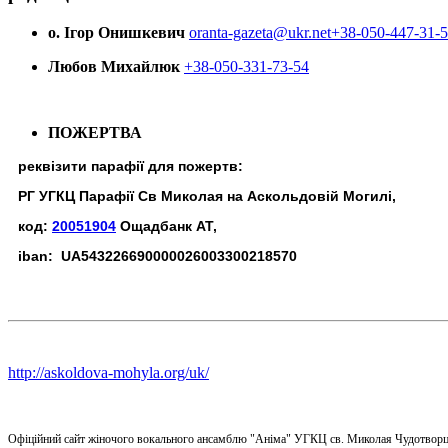
о. Ігор Онишкевич
oranta-gazeta@ukr.net
+38-050-447-31-
Любов Михайлюк
+38-050-331-73-54
ПОЖЕРТВА
реквізити парафії для пожертв:
РГ УГКЦ Парафії Св Миколая на Аскольдовій Могилі,
код:
20051904
Ощадбанк АТ,
iban: UA543226690000026003300218570
http://askoldova-mohyla.org/uk/
Офіційний сайт жіночого вокального ансамблю "Аніма" УГКЦ св. Миколая Чудотворц