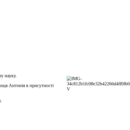
ру науку.
иця Антонія в присутності
.