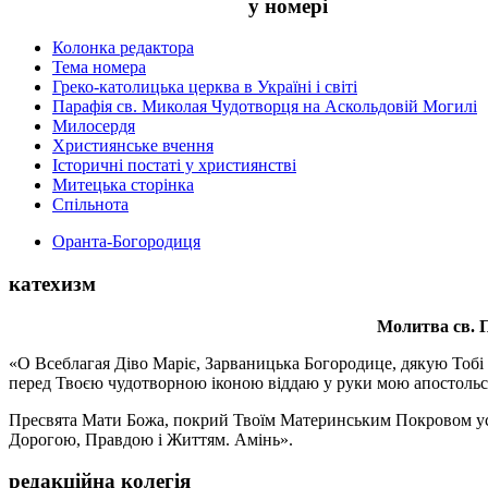
у номері
Колонка редактора
Тема номера
Греко-католицька церква в Україні і світі
Парафія св. Миколая Чудотворця на Аскольдовій Могилі
Милосердя
Християнське вчення
Історичні постаті у християнстві
Митецька сторінка
Спільнота
Оранта-Богородиця
катехизм
Молитва св.
П
«О Всеблагая Діво Маріє, Зарваницька Богородице, дякую Тобі з
перед Твоєю чудотворною іконою віддаю у руки мою апостольс
Пресвята Мати Божа, покрий Твоїм Материнським Покровом усіх х
Дорогою, Правдою і Життям. Амінь».
редакційна колегія