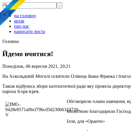
на головну
архів
про нас
написати листа
Головна
Йдемо вчитися!
Понеділок, 06 вересня 2021, 20:21
На Аскольдовій Могилі освятили Олівець Івана Франка і благосл
Також відбулись збори катехитичної ради яку провела директо
пароха Ігоря ієрея.
Обговорили плани навчання, від
Молитвою благодорили Господа 
Ілля, для «Оранти»