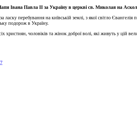
апи Івана Павла ІІ за Україну
в церкві св. Миколая на Аско
а ласку перебування на київській землі, з якої світло Євангелія 
ьку подорож в Україну.
ристиян, чоловіків та жінок доброї волі, які живуть у цій велик
57