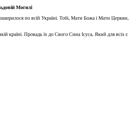
льдовій Могилі
поширилося по всій Україні. Тобі, Мати Божа і Мати Церкви,
ій країні. Провадь їх до Свого Сина Ісуса, Який для всіх є