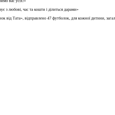
имо вас усіх!»
ує з любові, час та кошти і ділиться дарами»
ок від Тата», відправлено 47 футболок, для кожної дитини, зага