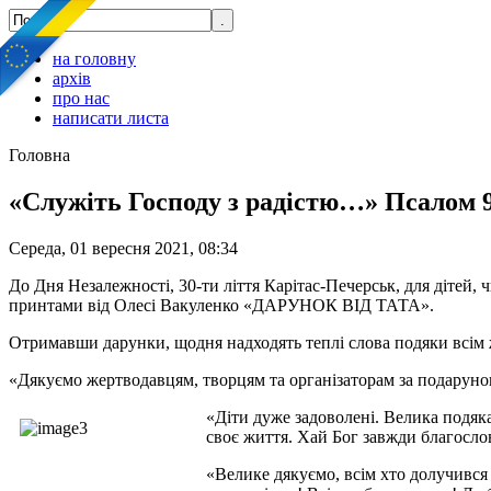
на головну
архів
про нас
написати листа
Головна
«Служіть Господу з радістю…» Псалом 
Середа, 01 вересня 2021, 08:34
До Дня Незалежності, 30-ти ліття Карітас-Печерськ, для дітей, 
принтами від Олесі Вакуленко «ДАРУНОК ВІД ТАТА».
Отримавши дарунки, щодня надходять теплі слова подяки всім 
«Дякуємо жертводавцям, творцям та організаторам за подарунок 
«Діти дуже задоволені. Велика подяка 
своє життя. Хай Бог завжди благослов
«Велике дякуємо, всім хто долучився 