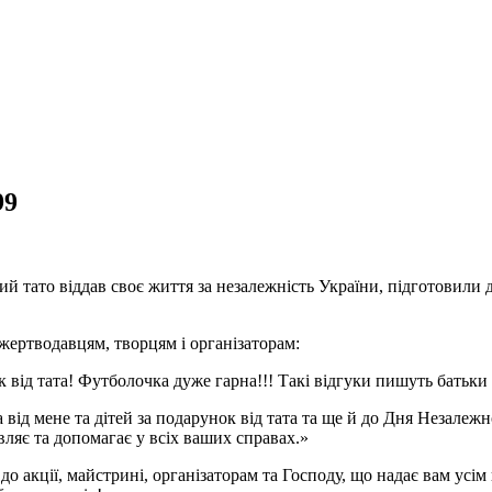
99
чий тато віддав своє життя за незалежність України, підготовили
жертводавцям, творцям і організаторам:
від тата! Футболочка дуже гарна!!! Такі відгуки пишуть батьки 
від мене та дітей за подарунок від тата та ще й до Дня Незалежно
ляє та допомагає у всіх ваших справах.»
до акції, майстрині, організаторам та Господу, що надає вам ус