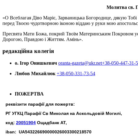
Молитва св.
П
«О Всеблагая Діво Маріє, Зарваницька Богородице, дякую Тобі з
перед Твоєю чудотворною іконою віддаю у руки мою апостольс
Пресвята Мати Божа, покрий Твоїм Материнським Покровом усіх х
Дорогою, Правдою і Життям. Амінь».
редакційна колегія
о. Ігор Онишкевич
oranta-gazeta@ukr.net
+38-050-447-31-
Любов Михайлюк
+38-050-331-73-54
ПОЖЕРТВА
реквізити парафії для пожертв:
РГ УГКЦ Парафії Св Миколая на Аскольдовій Могилі,
код:
20051904
Ощадбанк АТ,
iban: UA543226690000026003300218570