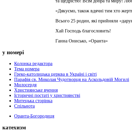
та щедрістю! Всім добра та миру! Люб
«Дякуємо, також вдячні тим хто жертв
Всього 25 родин, які прийняли «дарун
Хай Господь благословить!
Ганна Онисько, «Оранта»
у номері
Колонка редактора
Тема номера
Греко-католицька церква в Україні і світі
Парафія св. Миколая Чудотворця на Аскольдовій Могилі
Милосердя
Християнське вчення
Історичні постаті у християнстві
Митецька сторінка
Спільнота
Оранта-Богородиця
катехизм