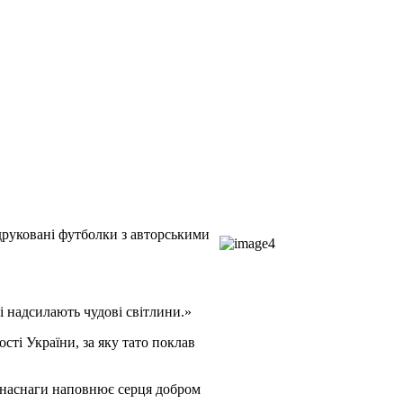
 друковані футболки з авторськими
і надсилають чудові світлини.»
сті України, за яку тато поклав
ім наснаги наповнює серця добром