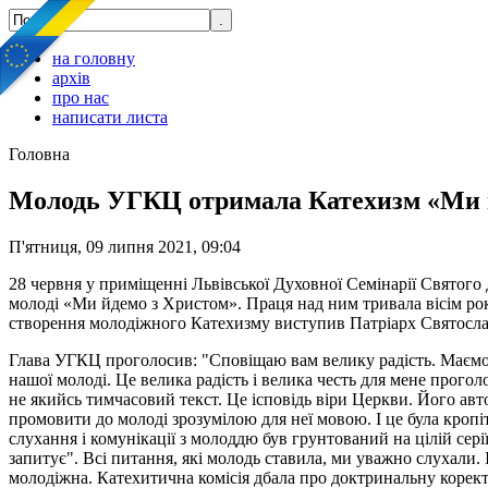
на головну
архів
про нас
написати листа
Головна
Молодь УГКЦ отримала Катехизм «Ми йде
П'ятниця, 09 липня 2021, 09:04
28 червня у приміщенні Львівської Духовної Семінарії Святого
молоді «Ми йдемо з Христом». Праця над ним тривала вісім рокі
створення молодіжного Катехизму виступив Патріарх Святосла
Глава УГКЦ проголосив: "Сповіщаю вам велику радість. Маємо К
нашої молоді. Це велика радість і велика честь для мене прогол
не якийсь тимчасовий текст. Це ісповідь віри Церкви. Його ав
промовити до молоді зрозумілою для неї мовою. І це була кропі
слухання і комунікації з молоддю був грунтований на цілій сер
запитує". Всі питання, які молодь ставила, ми уважно слухали. 
молодіжна. Катехитична комісія дбала про доктринальну коректн