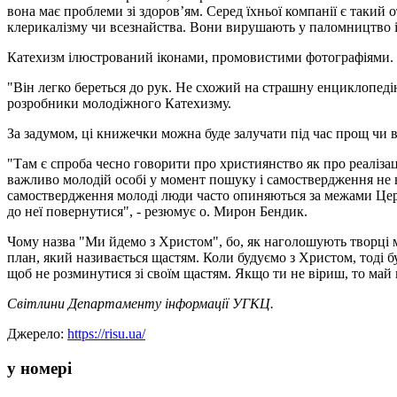
вона має проблеми зі здоров’ям. Серед їхньої компанії є такий 
клерикалізму чи всезнайства. Вони вирушають у паломництво і
Катехизм ілюстрований іконами, промовистими фотографіями. Це
"Він легко береться до рук. Не схожий на страшну енциклопедію
розробники молодіжного Катехизму.
За задумом, ці книжечки можна буде залучати під час прощ чи 
"Там є спроба чесно говорити про християнство як про реаліз
важливо молодій особі у момент пошуку і самоствердження не н
самоствердження молоді люди часто опиняються за межами Церкв
до неї повернутися", - резюмує о. Мирон Бендик.
Чому назва "Ми йдемо з Христом", бо, як наголошують творці м
план, який називається щастям. Коли будуємо з Христом, тоді 
щоб не розминутися зі своїм щастям. Якщо ти не віриш, то май п
Світлини Департаменту інформації УГКЦ.
Джерело:
https://risu.ua/
у номері