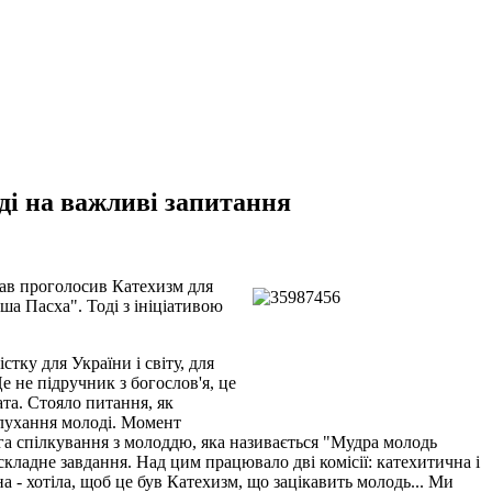
ді на важливі запитання
лав проголосив Катехизм для
ша Пасха". Тоді з ініціативою
ку для України і світу, для
е не підручник з богослов'я, це
та. Стояло питання, як
 слухання молоді. Момент
ога спілкування з молоддю, яка називається "Мудра молодь
складне завдання. Над цим працювало дві комісії: катехитична і
а - хотіла, щоб це був Катехизм, що зацікавить молодь... Ми