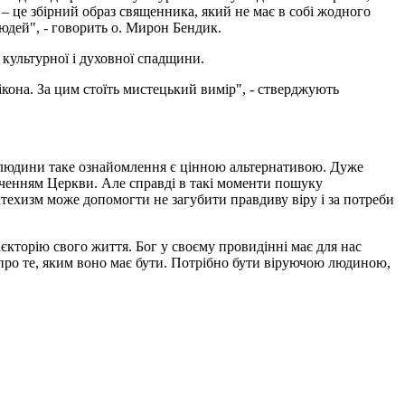
 – це збірний образ священника, який не має в собі жодного
юдей", - говорить о. Мирон Бендик.
 культурної і духовної спадщини.
ікона. За цим стоїть мистецький вимір", - стверджують
ї людини таке ознайомлення є цінною альтернативою. Дуже
 вченням Церкви. Але справді в такі моменти пошуку
техизм може допомогти не загубити правдиву віру і за потреби
кторію свого життя. Бог у своєму провидінні має для нас
 про те, яким воно має бути. Потрібно бути віруючою людиною,