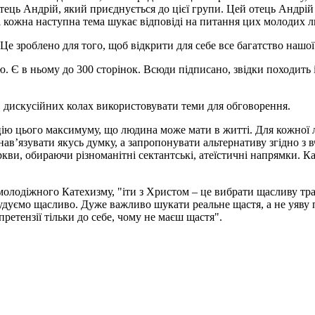
отець Андрій, який приєднується до цієї групи. Цей отець Андрій
 кожна наступна тема шукає відповіді на питання цих молодих л
 зроблено для того, щоб відкрити для себе все багатство нашої
. Є в ньому до 300 сторінок. Всюди підписано, звідки походить 
в дискусійних колах використовувати теми для обговорення.
ацію цього максимуму, що людина може мати в житті. Для кожно
ав’язувати якусь думку, а запропонувати альтернативу згідно з
и, обираючи різноманітні сектантські, атеїстичні напрямки. Ка
олодіжного Катехизму, "іти з Христом – це вибрати щасливу трає
будуємо щасливо. Дуже важливо шукати реальне щастя, а не уяву
ретензії тільки до себе, чому не маєш щастя".