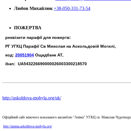
Любов Михайлюк
+38-050-331-73-54
ПОЖЕРТВА
реквізити парафії для пожертв:
РГ УГКЦ Парафії Св Миколая на Аскольдовій Могилі,
код:
20051904
Ощадбанк АТ,
iban: UA543226690000026003300218570
http://askoldova-mohyla.org/uk/
Офіційний сайт жіночого вокального ансамблю "Аніма" УГКЦ св. Миколая Чудотворц
http://anima.askoldova-mohyla.org/