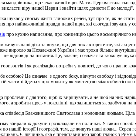
 для мандрівника, що чекає живої віри. Мати- Церква стала сьог
викласти віру нашої Церви і знайти шлях донести її до молоді".
а шукає у своєму житті глибоких речей, тут про те, як не стати 
я про найважливіші правди нашої віри, які сьогодні звучать у 
вів
про кухню написання, про концепцію цього восьмирічного н
м живуть наші діти та внуки, що для них авторитетне, які акцент
вже виросло за Незалежної України і має трохи більше внутрішнь
це відповіді на питання. Це, власне, і означає та заохочує шукат
оризонтів і як реалізацію потреби у повноті, до чого прагне ко
бе особою? Це означає, з одного боку, відчути свободу і відповід
гій частині йдеться про молитву як мистецтво міжособистісного 
о проблеми є для того, щоб їх вирішувати, а не щоб на них наріка
амого, а зробити щось у поколінні, що залишиться як здобуток на 
ка співбесід Блаженнішого Святослава з молодими людьми. Ціла 
изму збирали їх докупи і розкладали на полички. У такий спосі
 нашій історії і географії, там, де живуть наші люди... Серед ге
кликань. Є дівчинка, яка є представницею заробітчанок з Риму, 