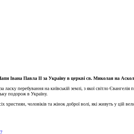
апи Івана Павла ІІ за Україну
в церкві св. Миколая на Аско
а ласку перебування на київській землі, з якої світло Євангелія 
ьку подорож в Україну.
ристиян, чоловіків та жінок доброї волі, які живуть у цій велик
57