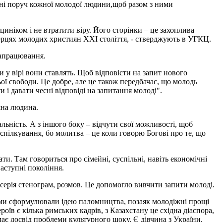
одні поруч кожної молодої людини,щоб разом з ними
циніком і не втратити віру. Його сторінки – це захоплива
серцях молодих християн XXI століття, - стверджують в УГКЦ.
апрацювання.
и у вірі вони ставлять. Щоб відповісти на запит нового
ої свободи. Це добре, але це також передбачає, що молодь
и і давати чесні відповіді на запитання молоді".
жна людина.
альність. А з іншого боку – відчути свої можливості, щоб
спілкування, бо молитва – це коли говорю Богові про те, що
ти. Там говориться про сімейні, суспільні, навіть економічні
наступні покоління.
серія стенограм, розмов. Це допомогло вивчити запити молоді.
б ми сформулювали ідею паломництва, позаяк молодіжні прощі
роїв є кілька римських кадрів, з Казахстану це східна діаспора,
має досвід проблеми культурного шоку. Є дівчина з України,