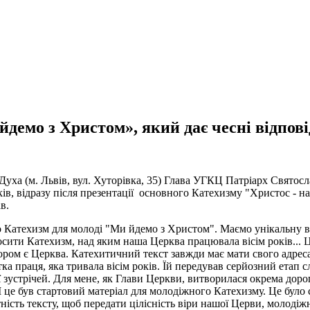
мо з Христом», який дає чесні відпові
 Духа (м. Львів, вул. Хуторівка, 35) Глава УГКЦ Патріарх Святос
в, відразу після презентації основного Катехизму "Христос - на
в.
атехизм для молоді "Ми йдемо з Христом". Маємо унікальну віст
осити Катехизм, над яким наша Церква працювала вісім років... Ц
тором є Церква. Катехитичний текст завжди має мати свого адреса
тка праця, яка тривала вісім років. Їй передував серйозний етап
ії зустрічей. Для мене, як Глави Церкви, витворилася окрема дор
І це був стартовий матеріал для молодіжного Катехизму. Це було 
ість тексту, щоб передати цілісність віри нашої Церви, молодіжн