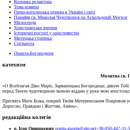
Колонка редактора
Тема номера
Греко-католицька церква в Україні і світі
Парафія св. Миколая Чудотворця на Аскольдовій Могилі
Милосердя
Християнське вчення
Історичні постаті у християнстві
Митецька сторінка
Спільнота
Оранта-Богородиця
катехизм
Молитва св.
П
«О Всеблагая Діво Маріє, Зарваницька Богородице, дякую Тобі з
перед Твоєю чудотворною іконою віддаю у руки мою апостольс
Пресвята Мати Божа, покрий Твоїм Материнським Покровом усіх х
Дорогою, Правдою і Життям. Амінь».
редакційна колегія
о. Ігор Онишкевич
oranta-gazeta@ukr.net
+38-050-447-31-