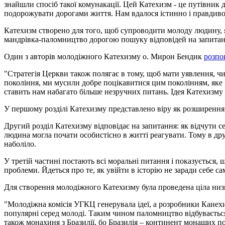
знайшли спосіб такої комунакації. Цей Катехизм - це путівник
подорожувати дорогами життя. Нам вдалося істинно і правдиво 
Катехизм створено для того, щоб супроводити молоду людину, як
мандрівка-паломництво дорогою пошуку відповідей на запитанн
Один з авторів молодіжного Катехизму о. Мирон Бендик
розпо
"Стратегія Церкви також полягає в тому, щоб мати уявлення, чи
покоління, ми мусили добре поцікавитися цим поколінням, яке 
ставить нам набагато більше незручних питань. Ідея Катехизму – 
У першому розділі Катехизму представлено віру як розширення г
Другий розділ Катехизму відповідає на запитання: як відчути се
людина могла почати особистісно в житті реагувати. Тому в дру
наболіло.
У третій частині постають всі моральні питання і показується, щ
проблеми. Йдеться про те, як увійти в історію не заради себе с
Для створення молодіжного Катехизму була проведена ціла низ
"Молодіжна комісія УГКЦ генерувала ідеї, а розробники Каиех
популярні серед молоді. Таким чином паломництво відбувається по
також монахиня з Бразилії, бо Бразилія – континент монаших по