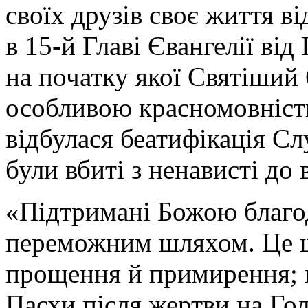
своїх друзів своє життя від
в 15-й Главі Євангелії від
на початку якої Святіший 
особливою красномовністю
відбулася беатифікація Сл
були вбиті з ненависті до 
«Підтримані Божою благо
переможним шляхом. Це ш
прощення й примирення; ш
Пасхи після жертви на Гол