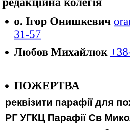
редакційна колегія
о. Ігор Онишкевич
ora
31-57
Любов Михайлюк
+38
ПОЖЕРТВА
реквізити парафії для п
РГ УГКЦ Парафії Св Мико