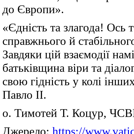
до Європи».
«Єдність та злагода! Ось 
справжнього й стабільного
Завдяки цій взаємодії намі
батьківщина віри та діал
свою гідність у колі інших
Павло ІІ.
о. Тимотей Т. Коцур, ЧСВ
Джерело:
https://www.vati