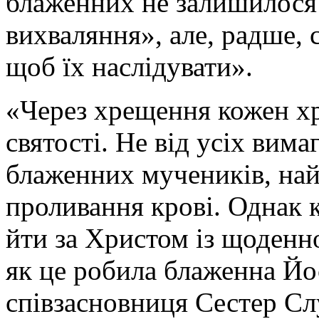
блаженних не залишилося
вихваляння», але, радше, 
щоб їх наслідувати».
«Через хрещення кожен х
святості. Не від усіх вима
блаженних мучеників, на
проливання крові. Однак 
йти за Христом із щоденн
як це робила блаженна Йо
співзасновниця Сестер С