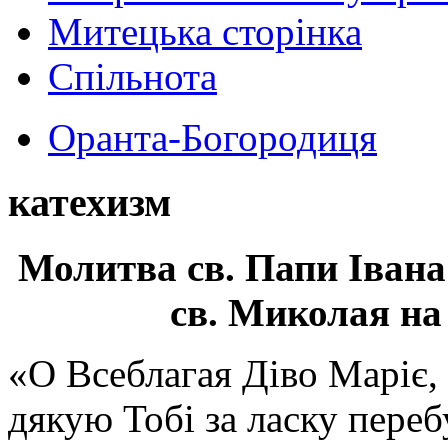
Митецька сторінка
Спільнота
Оранта-Богородиця
катехизм
Молитва св.
Папи Івана
св. Миколая на
«О Всеблагая Діво Маріє,
дякую Тобі за ласку перебу