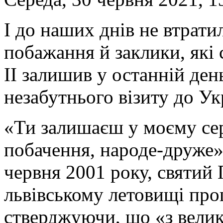
І до наших днів не втрати
побажання й заклики, які 
ІІ залишив у останній ден
незабутнього візиту до Ук
«Ти залишаєш у моєму сер
побачення, народе-друже»,
червня 2001 року, святий 
львівському летовищі про
стверджуючи, що «з вели