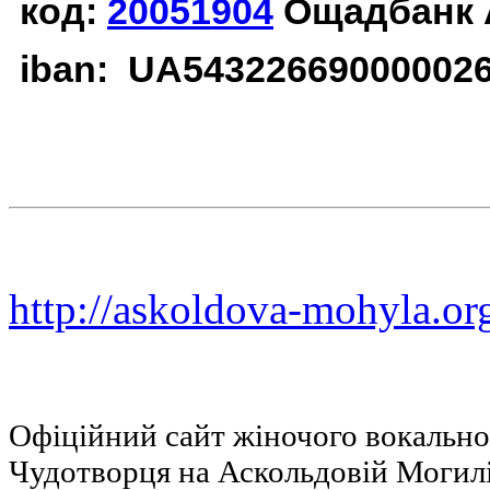
код:
20051904
Ощадбанк 
iban: UA54322669000002
http://askoldova-mohyla.or
Офіційний сайт жіночого вокальн
Чудотворця на Аскольдовій Могил