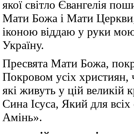
якої світло Євангелія поши
Мати Божа і Мати Церкви
іконою віддаю у руки мою
Україну.
Пресвята Мати Божа, пок
Покровом усіх християн, ч
які живуть у цій великій к
Сина Ісуса, Який для всі
Амінь».