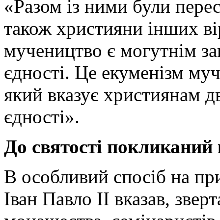
«Разом із ними були перес
також християни інших вір
мучеництво є могутнім з
єдності. Це екуменізм муч
який вказує християнам д
єдності».
До святості покликаний
В особливий спосіб на пр
Іван Павло ІІ вказав, звер