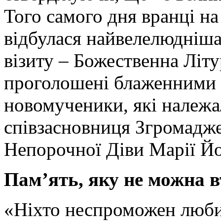
Того самого дня вранці на
відбулася найвелелюдніша
візиту – Божественна Літур
проголошені блаженними 
новомученики, які належал
співзасновниця Згромадж
Непорочної Діви Марії Й
Пам’ять, яку не можна 
«Ніхто неспроможен любити