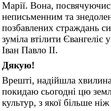
Марії. Вона, посвячуючис
неписьменним та знедолен
позбавлених страждань си
зуміла втілити Євангеліє 
Іван Павло ІІ.
Дякую!
Врешті, надійшла хвилин
покидаю сьогодні цю земл
культур, з якої більше ні