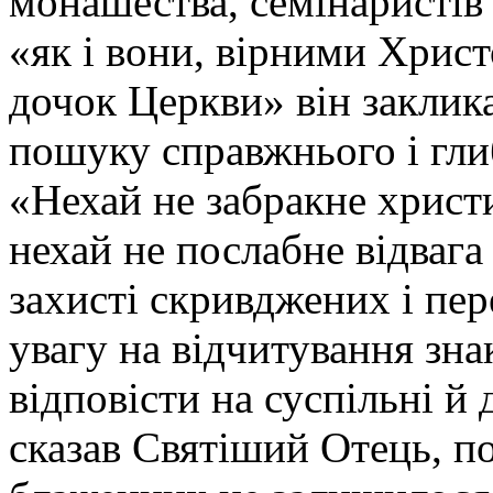
монашества, семінаристів 
«як і вони, вірними Христо
дочок Церкви» він заклика
пошуку справжнього і гли
«Нехай не забракне христ
нехай не послабне відвага
захисті скривджених і пе
увагу на відчитування зна
відповісти на суспільні й
сказав Святіший Отець, п