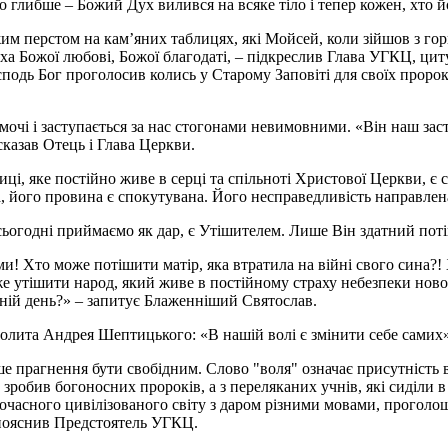
о глибше – Божий Дух вилився на всяке тіло і тепер кожен, хто 
м перстом на кам’яних таблицях, які Мойсей, коли зійшов з гори
ха Божої любові, Божої благодаті, – підкреслив Глава УГКЦ, цит
осподь Бог проголосив колись у Старому Заповіті для своїх пророк
очі і заступається за нас стогонами невимовними. «Він наш зас
сказав Отець і Глава Церкви.
ці, яке постійно живе в серці та спільноті Христової Церкви, є 
а, його провина є спокутувана. Його несправедливість направлен
ьогодні приймаємо як дар, є Утішителем. Лише Він здатний пот
и! Хто може потішити матір, яка втратила на війні свого сина?!
е утішити народ, який живе в постійному страху небезпеки новог
шній день?» – запитує Блаженніший Святослав.
олита Андрея Шептицького: «В нашій волі є змінити себе самих»
е прагнення бути свобідним. Слово "воля" означає присутність в
 зробив богоносних пророків, а з переляканих учнів, які сиділи 
часного цивілізованого світу з даром різними мовами, проголош
– пояснив Предстоятель УГКЦ.