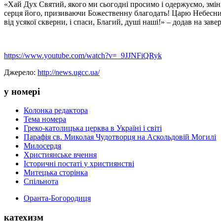
«Хай Дух Святий, якого ми сьогодні просимо і одержуємо, змін
серця його, призиваючи Божественну благодать! Царю Небесний,
від усякої скверни, і спаси, Благий, душі наші!» – додав на за
https://www.youtube.com/watch?v=_9JJNFiQRyk
Джерело:
http://news.ugcc.ua/
у номері
Колонка редактора
Тема номера
Греко-католицька церква в Україні і світі
Парафія св. Миколая Чудотворця на Аскольдовій Могилі
Милосердя
Християнське вчення
Історичні постаті у християнстві
Митецька сторінка
Спільнота
Оранта-Богородиця
катехизм