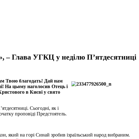
», – Глава УГКЦ у неділю П’ятдесятниці
нам Твою благодать! Дай нам
і! На цьому наголосив Отець і
Христового в Києві у свято
ятдесятниці. Сьогодні, як і
очатку проповіді Предстоятель.
он, який на горі Синай зробив ізраїльський народ вибраним.