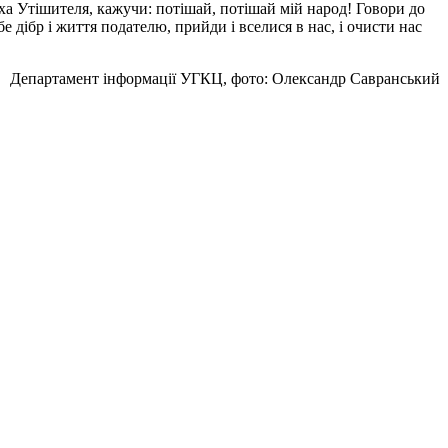
ха Утішителя, кажучи: потішай, потішай мій народ! Говори до
дібр і життя подателю, прийди і вселися в нас, і очисти нас
Департамент інформації УГКЦ, фото: Олександр Савранський