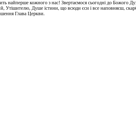
ить найперше кожного з нас! Звертаємося сьогодні до Божого Ду
 Утішителю, Душе істини, що всюди єси і все наповняєш, скарбе 
вершення Глава Церкви.