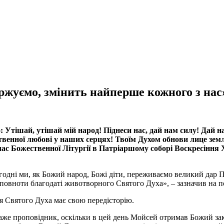
ержуємо, змінить найперше кожного з нас
: Утішай, утішай мій народ! Піднеси нас, дай нам силу! Дай 
твенної любові у наших серцях! Твоїм Духом обнови лице земл
ас Божественної Літургії в Патріаршому соборі Воскресіння 
одні ми, як Божий народ, Божі діти, переживаємо великий дар П’
повноти благодаті животворного Святого Духа», – зазначив на п
я Святого Духа має свою передісторію.
аже проповідник, оскільки в цей день Мойсей отримав Божий зак