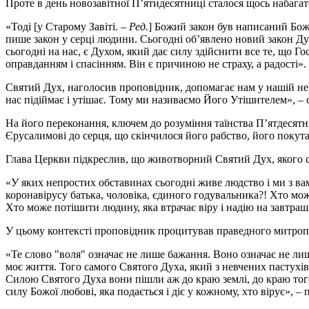
Проте в день новозавітної П’ятидесятниці сталося щось набагат
«Тоді [у Старому Завіті. –
Ред.
] Божий закон був написаний Божи
пише закон у серці людини. Сьогодні об’явлено новий закон Ду
сьогодні на нас, є Духом, який дає силу здійснити все те, що Г
оправданням і спасінням. Він є причиною не страху, а радості».
Святий Дух, наголосив проповідник, допомагає нам у нашій нем
нас підіймає і утішає. Тому ми називаємо Його Утішителем», – 
На його переконання, ключем до розуміння таїнства П’ятдесятни
Єрусалимові до серця, що скінчилося його рабство, його покут
Глава Церкви підкреслив, що животворний Святий Дух, якого с
«У яких непростих обставинах сьогодні живе людство і ми з вам
коронавірусу батька, чоловіка, єдиного годувальника?! Хто мож
Хто може потішити людину, яка втрачає віру і надію на завтра
У цьому контексті проповідник процитував праведного митроп
«Те слово "воля" означає не лише бажання. Воно означає не лиш
моє життя. Того самого Святого Духа, який з невчених пастухів
Силою Святого Духа вони пішли аж до краю землі, до краю того
силу Божої любові, яка подається і діє у кожному, хто вірує», 