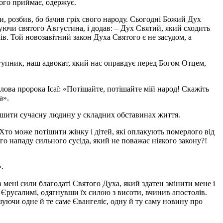
його приймає, одержує.
, розбив, бо бачив гріх свого народу. Сьогодні Божий Дух
уючи святого Августина, і додав: – Дух Святий, який сходить
ів. Той новозавітний закон Духа Святого є не засудом, а
тупник, наш адвокат, який нас оправдує перед Богом Отцем,
слова пророка Ісаї: «Потішайте, потішайте мій народ! Скажіть
а».
ішити сучасну людину у складних обставинах життя.
 Хто може потішити жінку і дітей, які оплакують померлого від
о нападу сильного сусіда, який не поважає ніякого закону?!
.
 мені сили благодаті Святого Духа, який здатен змінити мене і
в Єрусалимі, одягнувши їх силою з висоти, вчинив апостолів.
уючи одне й те саме Євангеліє, одну й ту саму новину про