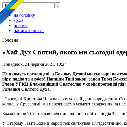
на головну
архів
про нас
написати листа
Головна
«Хай Дух Святий, якого ми сьогодні од
Понеділок, 21 червня 2021, 10:24
Не якомусь посланцеві, а Божому Духові ми сьогодні кажемо
віру, надію та любов! Напиши Твій закон, закон Твоєї Божес
Глава УГКЦ Блаженніший Святослав у своїй проповіді під ч
Зіслання Святого Духа.
«Сьогодні Христова Церква святкує свій день народження. Сьог
колись у Єрусалимі, ми переживаємо момент сходження на нас 
Блаженніший Святослав пояснив, що новозавітна подія Зісланн
У Старому Завіті Божий народ теж святкував П’ятдесятницю, к