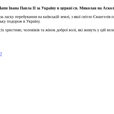
апи Івана Павла ІІ за Україну
в церкві св. Миколая на Аско
а ласку перебування на київській землі, з якої світло Євангелія 
ьку подорож в Україну.
ристиян, чоловіків та жінок доброї волі, які живуть у цій велик
57