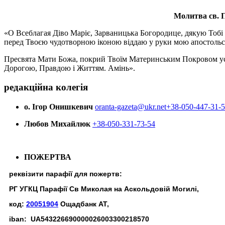
Молитва св.
П
«О Всеблагая Діво Маріє, Зарваницька Богородице, дякую Тобі з
перед Твоєю чудотворною іконою віддаю у руки мою апостольс
Пресвята Мати Божа, покрий Твоїм Материнським Покровом усіх х
Дорогою, Правдою і Життям. Амінь».
редакційна колегія
о. Ігор Онишкевич
oranta-gazeta@ukr.net
+38-050-447-31-
Любов Михайлюк
+38-050-331-73-54
ПОЖЕРТВА
реквізити парафії для пожертв:
РГ УГКЦ Парафії Св Миколая на Аскольдовій Могилі,
код:
20051904
Ощадбанк АТ,
iban: UA543226690000026003300218570