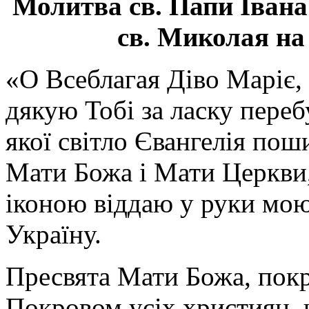
Молитва св.
Папи Івана
св. Миколая на
«О Всеблагая Діво Маріє,
дякую Тобі за ласку перебу
якої світло Євангелія поши
Мати Божа і Мати Церкви
іконою віддаю у руки мою
Україну.
Пресвята Мати Божа, пок
Покровом усіх християн, ч