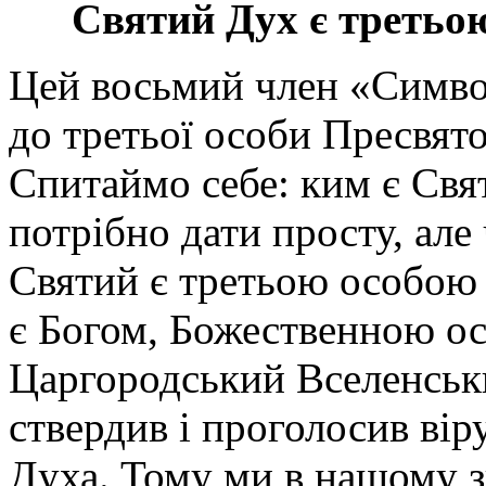
Святий Дух є третьо
Цей восьмий член «Симво
до третьої особи Пресвято
Спитаймо себе: ким є Свя
потрібно дати просту, але
Святий є третьою особою 
є Богом, Божественною ос
Царгородський Вселенськи
ствердив і проголосив вір
Духа. Тому ми в нашому з