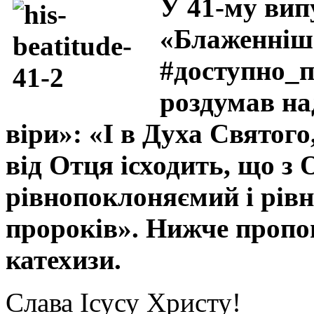
У 41-му вип
«Блаженніш
#доступно_
роздумав н
віри»: «І в Духа Святог
від Отця ісходить, що з
рівнопоклоняємий і рів
пророків». Нижче пропо
катехизи.
Слава Ісусу Христу!