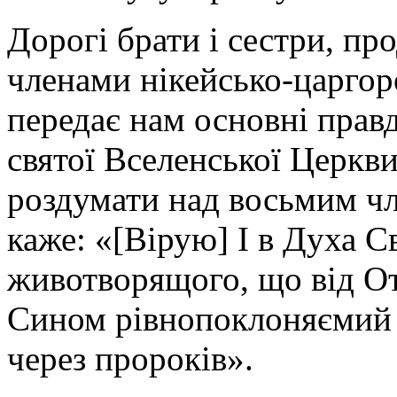
Дорогі брати і сестри, п
членами нікейсько-царгор
передає нам основні правд
святої Вселенської Церкв
роздумати над восьмим ч
каже: «[Вірую] І в Духа С
животворящого, що від От
Сином рівнопоклоняємий 
через пророків».