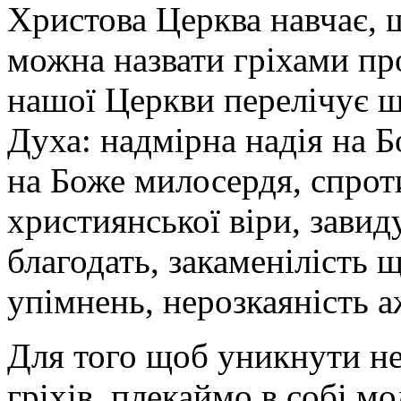
Христова Церква навчає, щ
можна назвати гріхами пр
нашої Церкви перелічує ш
Духа: надмірна надія на Б
на Боже милосердя, спрот
християнської віри, зави
благодать, закаменілість щ
упімнень, нерозкаяність а
Для того щоб уникнути н
гріхів, плекаймо в собі мо