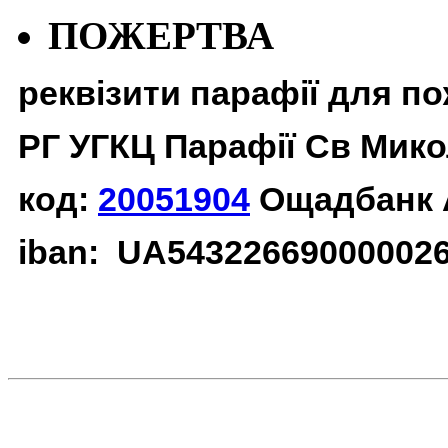
ПОЖЕРТВА
реквізити парафії для п
РГ УГКЦ Парафії Св Мико
код:
20051904
Ощадбанк 
iban: UA54322669000002