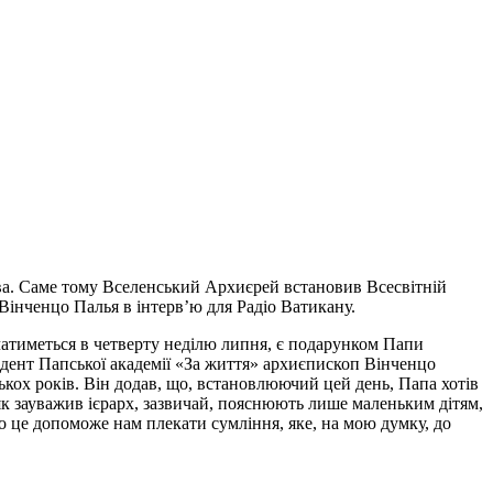
ва. Саме тому Вселенський Архиєрей встановив Всесвітній
Вінченцо Палья в інтерв’ю для Радіо Ватикану.
ачатиметься в четверту неділю липня, є подарунком Папи
дент Папської академії «За життя» архиєпископ Вінченцо
ох років. Він додав, що, встановлюючий цей день, Папа хотів
 як зауважив ієрарх, зазвичай, пояснюють лише маленьким дітям,
 то це допоможе нам плекати сумління, яке, на мою думку, до