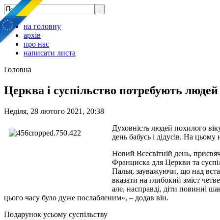
на головну
архів
про нас
написати листа
Головна
Церква і суспільство потребують людей
Неділя, 28 лютого 2021, 20:38
Духовність людей похилого вік
день бабусь і дідусів. На цьом
Новий Всесвітній день, присвяч
Франциска для Церкви та суспі
Палья, зауважуючи, що над вст
вказати на глибокий зміст четв
але, насправді, діти повинні ша
цього часу було дуже послабленим», – додав він.
Подарунок усьому суспільству