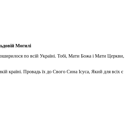
льдовій Могилі
поширилося по всій Україні. Тобі, Мати Божа і Мати Церкви,
ій країні. Провадь їх до Свого Сина Ісуса, Який для всіх є