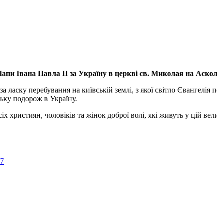
апи Івана Павла ІІ за Україну
в церкві св. Миколая на Аско
а ласку перебування на київській землі, з якої світло Євангелія 
ьку подорож в Україну.
ристиян, чоловіків та жінок доброї волі, які живуть у цій велик
57