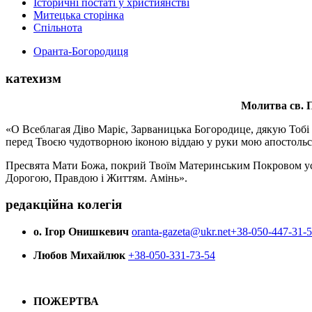
Історичні постаті у християнстві
Митецька сторінка
Спільнота
Оранта-Богородиця
катехизм
Молитва св.
П
«О Всеблагая Діво Маріє, Зарваницька Богородице, дякую Тобі з
перед Твоєю чудотворною іконою віддаю у руки мою апостольс
Пресвята Мати Божа, покрий Твоїм Материнським Покровом усіх х
Дорогою, Правдою і Життям. Амінь».
редакційна колегія
о. Ігор Онишкевич
oranta-gazeta@ukr.net
+38-050-447-31-
Любов Михайлюк
+38-050-331-73-54
ПОЖЕРТВА