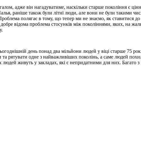
агалом, адже він нагадуватиме, наскільки старше покоління є цінн
алья, раніше також були літні люди, але вони не були такими ч
блема полягає в тому, що тепер ми не знаємо, як ставитися до с
 добре відома проблема стосунків між поколіннями, яких, на жаль
у.
огоднішній день понад два мільйони людей у віці старше 75 рокі
ти та рятувати одне з найважливіших поколінь, а саме людей похи
іх людей живуть у закладах, які є непридатними для них. Багато з н