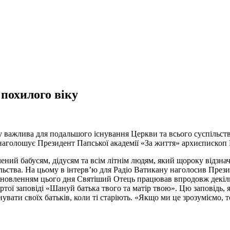
 похилого віку
у важлива для подальшого існування Церкви та всього суспільст
у наголошує Президент Папської академії «За життя» архиєпископ 
ений бабусям, дідусям та всім літнім людям, який щороку відзн
льства. На цьому в інтерв’ю для Радіо Ватикану наголосив Прези
ановленням цього дня Святіший Отець працював впродовж декільк
ертої заповіді «Шануй батька твого та матір твою». Цю заповідь,
нувати своїх батьків, коли ті старіють. «Якщо ми це зрозуміємо,