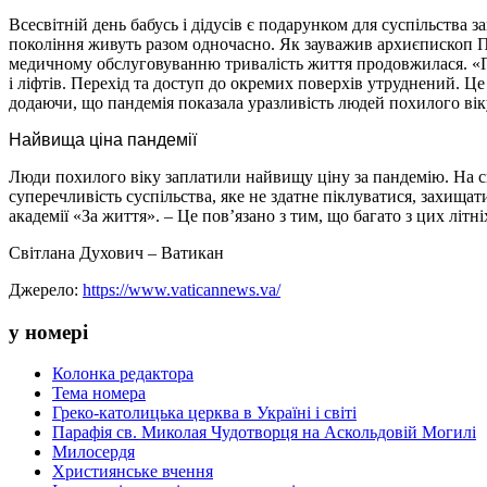
Всесвітній день бабусь і дідусів є подарунком для суспільства з
покоління живуть разом одночасно. Як зауважив архиєпископ П
медичному обслуговуванню тривалість життя продовжилася. «Про
і ліфтів. Перехід та доступ до окремих поверхів утруднений. Це
додаючи, що пандемія показала уразливість людей похилого вік
Найвища ціна пандемії
Люди похилого віку заплатили найвищу ціну за пандемію. На сь
суперечливість суспільства, яке не здатне піклуватися, захища
академії «За життя». – Це пов’язано з тим, що багато з цих літн
Світлана Духович – Ватикан
Джерело:
https://www.vaticannews.va/
у номері
Колонка редактора
Тема номера
Греко-католицька церква в Україні і світі
Парафія св. Миколая Чудотворця на Аскольдовій Могилі
Милосердя
Християнське вчення