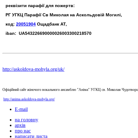
реквізити парафії для пожертв:
РГ УГКЦ Парафії Св Миколая на Аскольдовій Могилі,
код:
20051904
Ощадбанк АТ,
iban: UA543226690000026003300218570
http://askoldova-mohyla.org/uk/
Офіційний сайт жіночого вокального ансамблю "Аніма" УГКЦ св. Миколая Чудотворц
http://anima.askoldova-mohyla.org/
E-mail
на головну
архів
про нас
написати листа