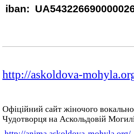
iban: UA54322669000002
http://askoldova-mohyla.or
Офіційний сайт жіночого вокальн
Чудотворця на Аскольдовій Могил
http://anima.askoldova-mohyla.org/