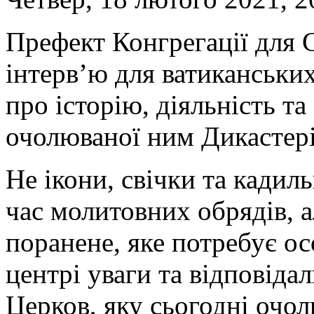
Префект Конгрегації для 
інтерв’ю для ватиканських
про історію, діяльність та
очолюваної ним Дикастерії
Не ікони, свічки та кадил
час молитовних обрядів, а
поранене, яке потребує о
центрі уваги та відповіда
Церков, яку сьогодні очо