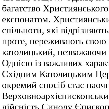
багатство Християнськог
експонатом. Християнськи
спільноти, які відрізняют
проте, переживають свою 
католицький, незважаючи н
Однією із важливих харак
Східним Католицьким Церк
окремий спосіб стає наоч
Верховноархієпископських
дійсність Синоду Єпископ