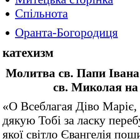
Спільнота
Оранта-Богородиця
катехизм
Молитва св.
Папи Івана
св. Миколая на
«О Всеблагая Діво Маріє,
дякую Тобі за ласку перебу
якої світло Євангелія поши