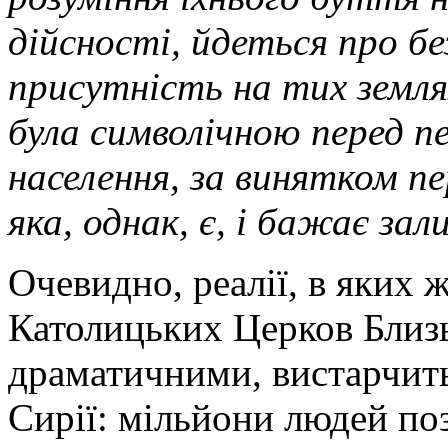
дійсності, йдеться про б
присутність на тих земля
була символічною перед 
населення, за винятком п
яка, однак, є, і бажає за
Очевидно, реалії, в яких 
Католицьких Церков Близ
драматичними, вистарчить
Сирії: мільйони людей по