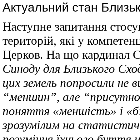
Актуальний стан Близь
Наступне запитання стосу
територій, які у компетен
Церков. На що кардинал Са
Синоду для Близького Сход
цих земель попросили не
“меншин”, але “присутно
поняття «меншість» і «бі
зрозумілим на статистичн
розуміння їхнього буття н