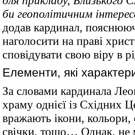
для прикладу, Близького С
би геополітичним інтере
додав кардинал, пояснююч
наголосити на праві христ
сповідувати свою віру в рі
Елементи, які характер
За словами кардинала Лео
храму однієї із Східних Це
вражають ікони, кольори, с
свічки, тощо… Однак, не 