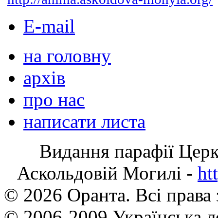
E-mail
на головну
архів
про нас
написати листа
Видання парафії Цер
Аскольдовій Могилі -
ht
© 2026 Оранта. Всі права
© 2006-2009 Українська л