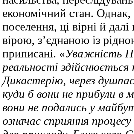
економічний стан. Однак,
поселення, ці вірні й да
вірою, з’єднаною із рідн
приписані. «
Уважність Па
реальності здійснюється
Дикастерію, через душпас
куди б вони не прибули в 
вони не подались у майбут
означає сприяння процесу