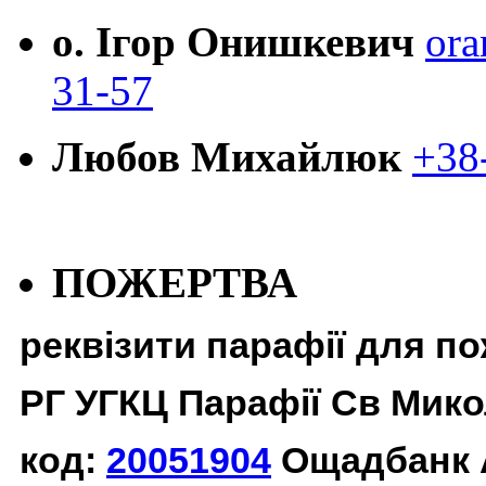
о. Ігор Онишкевич
ora
31-57
Любов Михайлюк
+38
ПОЖЕРТВА
реквізити парафії для п
РГ УГКЦ Парафії Св Мико
код:
20051904
Ощадбанк 