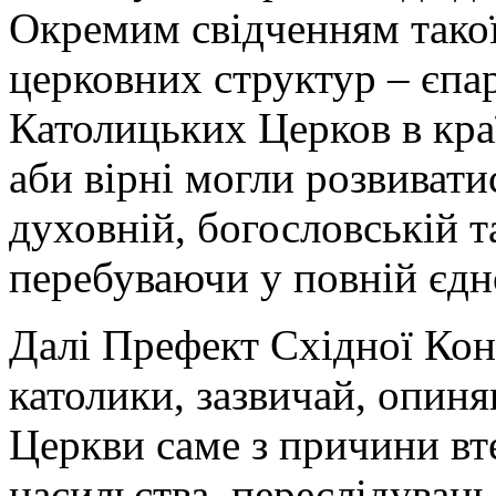
Окремим свідченням такої
церковних структур – єпар
Католицьких Церков в кра
аби вірні могли розвиватис
духовній, богословській т
перебуваючи у повній єдн
Далі Префект Східної Конг
католики, зазвичай, опиня
Церкви саме з причини вт
насильства, переслідуван