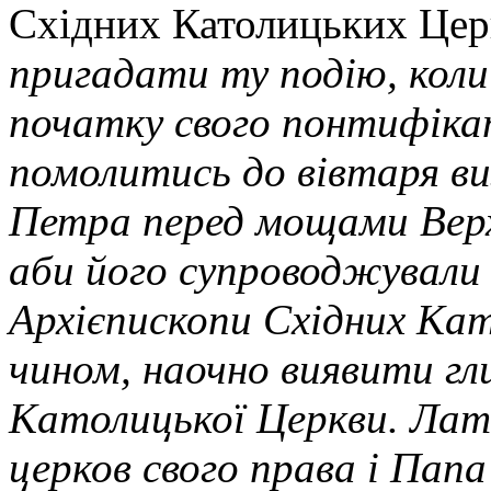
Східних Католицьких Цер
пригадати ту подію, кол
початку свого понтифіка
помолитись до вівтаря ви
Петра перед мощами Верх
аби його супроводжували 
Архієпископи Східних Кат
чином, наочно виявити гли
Католицької Церкви. Лати
церков свого права і Пап