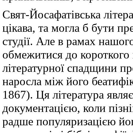
Свят-Йосафатівська літерат
цікава, та могла б бути п
студії. Але в рамах нашо
обмежитися до короткого 
літературної спадщини про
наросла між його беатифік
1867). Ця література явля
документацією, коли пізніш
радше популяризацією йог