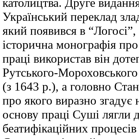
католицтва. Друге видання
Український переклад злад
який появився в “Логосі”
історична монографія про
праці використав він дот
Рутського-Мороховського 
(з 1643 р.), а головно Ста
про якого виразно згадує 
основу праці Суші лягли 
беатифікаційних процесів (