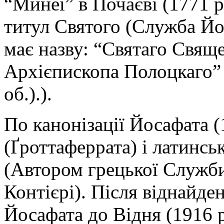
“Минеї” в Почаєві (1771 р
титул Святого (Служба Йо
має назву: “Святаго Свящ
Архієпископа Полоцкаго” 
об.).).
По канонізації Йосафата (
(Ґроттаферрата) і латинсь
(Автором грецької Служби
Контієрі). Після віднайде
Йосафата до Відня (1916 р