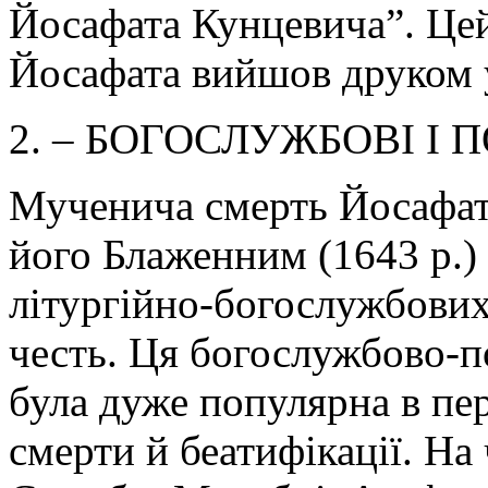
Йосафата Кунцевича”. Це
Йосафата вийшов друком у
2. – БОГОСЛУЖБОВІ І ПО
Мученича смерть Йосафата
його Блаженним (1643 р.)
літургійно-богослужбових
честь. Ця богослужбово-п
була дуже популярна в пе
смерти й беатифікації. На