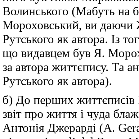
Волинського (Мабуть на б
Мороховський, ви даючи Ж
Рутського як автора. Із то
що видавцем був Я. Морох
за автора життєпису. Та ан
Рутського як автора).
б) До перших життєписів
звіт про життя і чуда бл
Антонія Джерарді (A. Gera