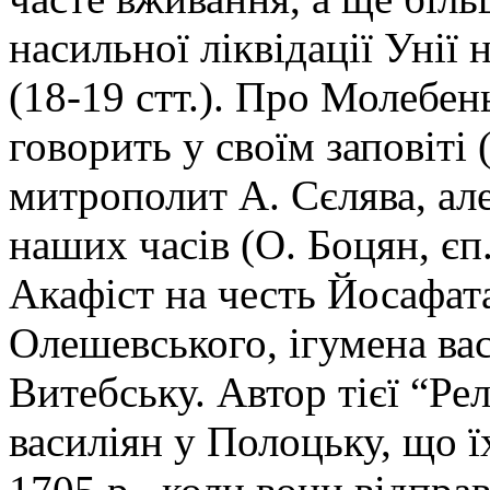
насильної ліквідації Унії
(18-19 стт.). Про Молебен
говорить у своїм заповіті 
митрополит А. Сєлява, але
наших часів (О. Боцян, єп.
Акафіст на честь Йосафата 
Олешевського, ігумена ва
Витебську. Автор тієї “Ре
василіян у Полоцьку, що ї