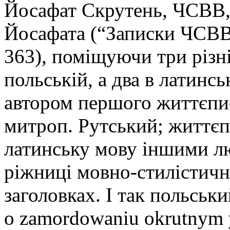
Йосафат Скрутень, ЧСВВ,
Йосафата (“Записки ЧСВВ”,
363), поміщуючи три різні
польській, а два в латинсь
автором першого життєпис
митроп. Рутський; життєп
латинську мову іншими лю
ріжниці мовно-стилістично
заголовках. І так польськи
о zаmоrdоwаnіu оkrutnym y