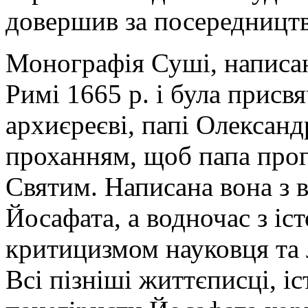
довершив за посередницт
Монографія Суші, написан
Римі 1665 р. і була прис
архиєреєві, папі Олександр
проханням, щоб папа про
Святим. Написана вона з 
Йосафата, а водночас з і
критицизмом науковця та 
Всі пізніші життєписці, і