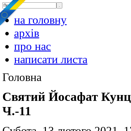
на головну
архів
про нас
написати листа
Головна
Святий Йосафат Кунце
Ч.-11
Субота, 13 лютого 2021, 1