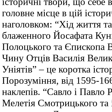
історичні твори, що себе
головне місце в цій істори
наголовком: “Хід життя т
блаженного Йосафата Кун
Полоцького та Єпископа В
Чину Отців Василія Велик
Уніятів” – це коротка істо
Порозуміння, від 1595-1665
наклепів. “Савло і Павло 
Мелетія Смотрицького та 