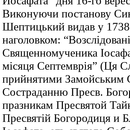
Йосафата” дня 16-го верес
Виконуючи постанову Син
Шептицький видав у 1738 
наголовком: “Возслідован
Священномученика Іосафа
місяця Септемврія” (Ця С
прийнятими Замойським С
Состраданню Пресв. Богоро
празникам Пресвятой Тайн
Пресвятій Богородиця и 