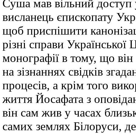
Суша мав вільний доступ у
висланець єпископату Укр
щоб приспішити каноніза
різні справи Української 
монографії в тому, що ві
на зізнаннях свідків згад
процесів, а крім того вик
життя Йосафата з оповіда
він сам жив у часах близь
самих землях Білоруси, де