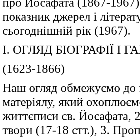
про Йосафата (1867-1967), 
показник джерел і літера
сьогоднішній рік (1967).
І. ОГЛЯД БІОГРАФІЇ І 
(1623-1866)
Наш огляд обмежуємо до 
матеріялу, який охоплюємо
життєписи св. Йосафата, 2
твори (17-18 стт.), 3. Про