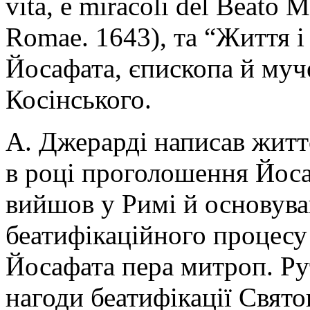
vita, e miracoli del Beato 
Romae. 1643), та “Життя 
Йосафата, єпископа й муч
Косінського.
А. Джерарді написав життє
в році проголошення Йоса
вийшов у Римі й основува
беатифікаційного процесу
Йосафата пера митроп. Рут
нагоди беатифікації Свят