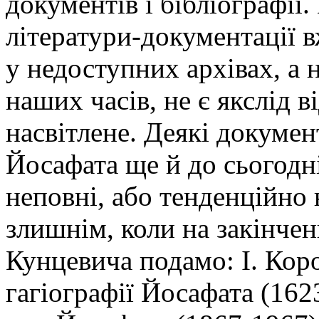
документів і бібліографії. 
літератури-документації 
у недоступних архівах, а н
наших часів, не є якслід в
насвітлене. Деякі докумен
Йосафата ще й до сьогодн
неповні, або тенденційно 
злишнім, коли на закінче
Кунцевича подамо: І. Коро
гагіографії Йосафата (1623