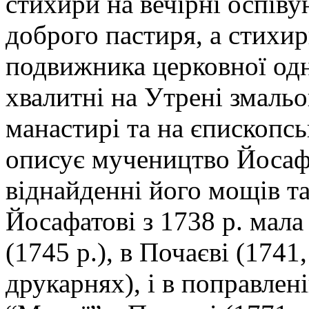
стихири на вечірні оспів
доброго пастиря, а стихир
подвижника церковної одн
хвалитні на Утрені змаль
манастирі та на єпископсь
описує мучеництво Йосафа
віднайденні його мощів та
Йосафатові з 1738 р. мала
(1745 р.), в Почаєві (1741
друкарнях), і в поправлен