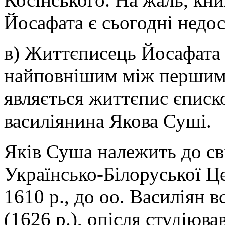
Йосафата є сьогодні недос
в) Життєписець Йосафата 
найповнішим між першим
являється життєпис єписко
василіянина Якова Суші.
Яків Суша належить до сві
Українсько-Білоруської Ц
1610 р., до оо. Василіян 
(1626 р.), опісля студіював