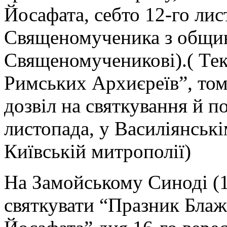
Йосафата, себто 12-го ли
Священомученика з общини
Священомученикові).( Тек
Римських Архиєреїв”, том І
дозвіл на святкування й п
листопада, у Василіянськім
Київській митрополії)
На Замойському Синоді (1
святкувати “Празник Бла