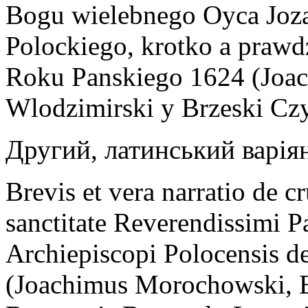
Bogu wielebnego Оуса Jоzа
Роloсkіеgо, krоtkо а рrаwd
Rоku Раnskіеgо 1624 (Jоа
Wlоdzіmіrskі у Вrzеskі Сz
Другий, латинський варія
Brevis et vera narratio de 
sanctitate Reverendissimi P
Archiepiscopi Polocensis d
(Joachimus Morochowski, E