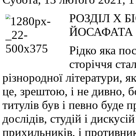
РОЗДІЛ X Б
ЙОСАФАТА
Рідко яка пос
сторіччя ста
різнородної літератури, я
це, зрештою, і не дивно, 
титулів був і певно буде 
дослідів, студій і дискусі
прихильників, і противник