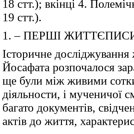
18 стт.); вкінці 4. Полемі
19 стт.).
1. – ПЕРШІ ЖИТТЄПИСИ
Історичне досліджування 
Йосафата розпочалося зара
ще були між живими сотки 
діяльности, і мученичої с
багато документів, свідчен
актів до життя, характери