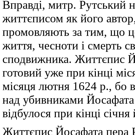
Вправді, митр. Рутський н
життєписом як його автор,
промовляють за тим, що ц
життя, чесноти і смерть с
сподвижника. Життєпис Й
готовий уже при кінці міс
місяця лютня 1624 р., бо 
над убивниками Йосафата 
відбулося при кінці січня
Життєпис Йосафата пера Р