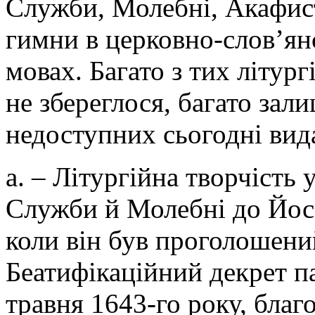
Служби, Молебні, Акафист
гимни в церковно-слов’янс
мовах. Багато з тих літур
не збереглося, багато зал
недоступних сьогодні вид
а. – Літургійна творчість
Служби й Молебні до Йос
коли він був проголошени
Беатифікаційний декрет па
травня 1643-го року, благ