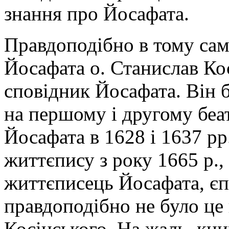
знання про Йосафата.
Правдоподібно в тому сам
Йосафата о. Станислав Кос
сповідник Йосафата. Він б
на першому і другому беа
Йосафата в 1628 і 1637 рр
життєпису з року 1665 р.,
життєписець Йосафата, єп
правдоподібно не було це
Косінського. На жаль, кни