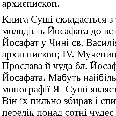
архиєпископ.
Книга Суші складається з 
молодість Йосафата до вст
Йосафат у Чині св. Василі
архиєпископ; IV. Мученицт
Прослава й чуда бл. Йоса
Йосафата. Мабуть найбіл
монографії Я- Суші являєт
Він їх пильно збирав і сп
перелік понад сотні чудес 