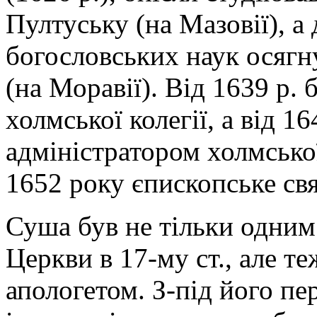
Пултуську (на Мазовії), а
богословських наук осягн
(на Моравії). Від 1639 р.
холмської колегії, а від 1
адміністратором холмської
1652 року єпископське свя
Суша був не тільки одним
Церкви в 17-му ст., але те
апологетом. З-під його пе