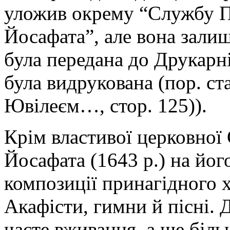
уложив окрему “Службу 
Йосафата”, але вона зали
була передана до Друкарні
була видрукована (пор. ст
Ювілеєм…, стор. 125)).
Крім властивої церковної 
Йосафата (1643 р.) на йог
композиції принагідного х
Акафісти, гимни й пісні. 
часте вживання, а ще біл