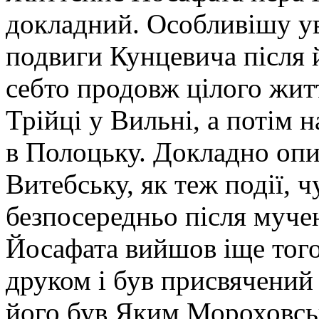
докладний. Особливішу ув
подвиги Кунцевича після 
себто продовж цілого жит
Трійці у Вильні, а потім 
в Полоцьку. Докладно опи
Витебську, як теж події, ч
безпосередньо після муче
Йосафата вийшов іще того
друком і був присвячений
його був Яким Мороховсь