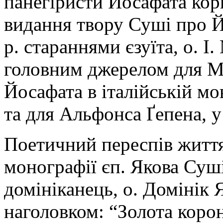
панегіристи Йосафата кор
видання твору Суші про Й
р. стараннями єзуїта, о. І
головним джерелом для М
Йосафата в італійській мов
та для Альфонса Ґепена, у
Поетичний переспів житт
монографії єп. Якова Суш
домініканець, о. Домінік
наголовком: “Золота коро