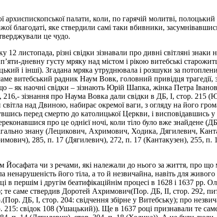
архиєпископської палати, коли, по гарячій молитві, полоцький 
ожої благодаті, яке ствердили самі таки вбивники, засумнівавшис
стверджували це чудо.
у 12 листопада, різні свідки зізнавали про дивні світляні знаки н
’яти-дневну густу мряку над містом і рікою витебські старожитці
ький і інші). Згадана мряка утруднювала і розшуки за потопленим
 це саме витебський радник Наум Вовк, головний привідця трагеді
що – як наочні свідки – зізнають Юрій Шапка, жінка Петра Іванов
11, 216,- зізнання про Наума Вовка дали свідки в ДБ, І, стор. 215 (
 світла над Двиною, набирає окремої ваги, з огляду на його гро
вшись перед смертю до католицької Церкви, і висповідавшись у 
еконавшися про це однієї ночі, коли тіло було вже знайдене (ДБ, 
 загально знану (Лецикович, Ахримович, Ходика, Дягилевич, Кан
римович), 285, п. 17 (Дягилевич), 272, п. 17 (Кантакузен), 255, п. 
ілом Йосафата чи з речами, які належали до нього за життя, про щ
а ненарушеність його тіла, а то й незвичайна, навіть для живого 
идці в першім і другім беатифікаційнім процесі в 1628 і 1637 рр.
; те саме ствердив Доротей Ахримович(Пор. ДБ, II, стор. 292, пит.
р.(Пор. ДБ, І, стор. 204: свідчення збірне у Витебську); про нез
тор. 215: свідок 108 (Ушацький)). Ще в 1637 році признавали те с