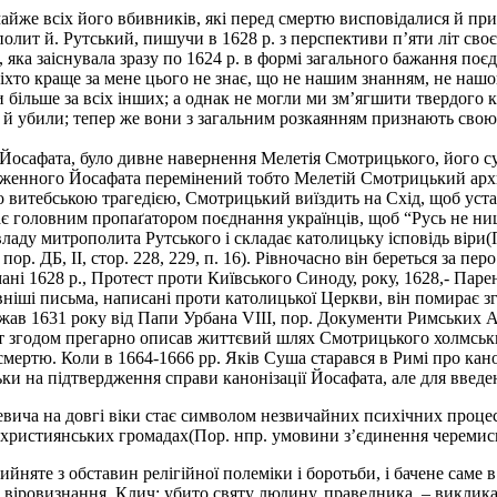
майже всіх його вбивників, які перед смертю висповідалися й пр
лит й. Рутський, пишучи в 1628 р. з перспективи п’яти літ своє
яка заіснувала зразу по 1624 р. в формі загального бажання поє
ніхто краще за мене цього не знає, що не нашим знанням, не на
и більше за всіх інших; а однак не могли ми зм’ягшити твердого к
 й убили; тепер же вони з загальним розкаянням признають свою п
ь Йосафата, було дивне навернення Мелетія Смотрицького, його с
блаженного Йосафата перемінений тобто Мелетій Смотрицький ар
о витебською трагедією, Смотрицький виїздить на Схід, щоб уста
стає головним пропаґатором поєднання українців, щоб “Русь не ни
-владу митрополита Рутського і складає католицьку ісповідь віри(П
, пор. ДБ, II, стор. 228, 229, п. 16). Рівночасно він береться за п
 1628 р., Протест проти Київського Синоду, року, 1628,- Паренез
вніші письма, написані проти католицької Церкви, він помирає зг
ав 1631 року від Папи Урбана VIII, пор. Документи Римських Архиє
т згодом прегарно описав життєвий шлях Смотрицького холмський
смертю. Коли в 1664-1666 рр. Яків Суша старався в Римі про кан
ьки на підтвердження справи канонізації Йосафата, але для введе
вича на довгі віки стає символом незвичайних психічних процес
 християнських громадах(Пор. нпр. умовини з’єдинення черемиської
ийняте з обставин релігійної полеміки і боротьби, і бачене саме в
на віровизнання. Клич: убито святу людину, праведника, – виклик