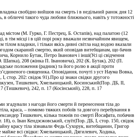
владика свобідно вийшов на смерть і в недільний ранок дня 12
ь, в обличчі такого чуда любови ближнього, навіть у тотожності
ад містом (М. Гурко, Г. Пестрец, Б. Остапів), над палатою (12
, в тім місці і в цій порі року вважали незвичайним явищем,
 тілом владики, і тільки якісь дивні світла над водою вказали
ї, згодом скараний смертю, який оповідав витебщанам, що бачив
ича, Корнило Бутак, Петро Іванович і інші(Усі ці свідчення
Ю. Шапка), 208 (жінка П. Івановича), 202 (К. Бутак), 202 (П.
мадське положення (радник) та його ролю в акції проти
з’єдиненого священика. Оповідання, почуті з уст Наума Вовка,
І, стор. 202: свідок 91).Про ці знаки свідки другого
такузен, Тишкевич, Хмельницький, Косинський(Пор. ДБ, II,
17 (Тишкевич), 242, п. 17 (Косінський), 228, п. 17
о ми згадували з нагоди його смерти й перенесення тіла до
тіла, краса, – помимо тяжких побоїв та довгого перебування в
 Олександер Тишкевич, кілька тижнів по смерті Йосафата, побачив
 18), о. Іван Кендзєжовський, єзуїт(Пор. ДБ, І, стор. 150, свідок
вичайну красу тіла зізнавали Федь Сухорук, витебщанин, Григор
аме майже всі свідки: Хмельницький, Дягилевич, Ходика,