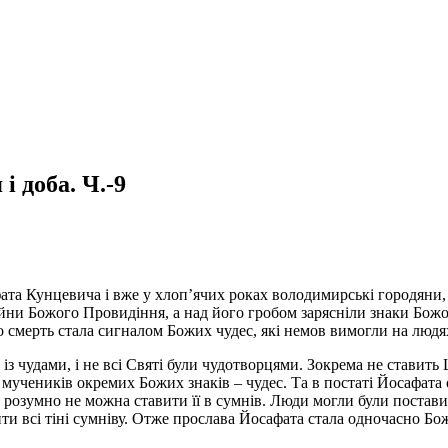
 доба. Ч.-9
та Кунцевича і вже у хлоп’ячих роках володимирські городяни, 
айни Божого Провидіння, а над його гробом зарясніли знаки Бож
го смерть стала сигналом Божих чудес, які немов вимогли на людя
із чудами, і не всі Святі були чудотворцями. Зокрема не ставить
мучеників окремих Божих знаків – чудес. Та в постаті Йосафата 
 розумно не можна ставити її в сумнів. Люди могли були постави
ити всі тіні сумніву. Отже прослава Йосафата стала одночасно Б