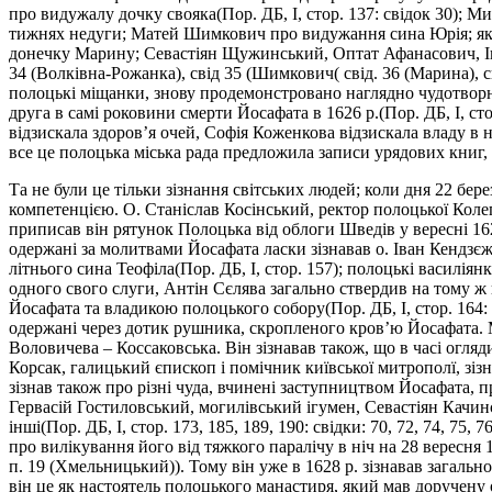
про видужалу дочку свояка(Пор. ДБ, І, стор. 137: свідок 30); 
тижнях недуги; Матей Шимкович про видужання сина Юрія; як
донечку Марину; Севастіян Щужинський, Оптат Афанасович, Іван
34 (Волківна-Рожанка), свід 35 (Шимкович( свід. 36 (Марина), с
полоцькі міщанки, знову продемонстровано наглядно чудотворну
друга в самі роковини смерти Йосафата в 1626 р.(Пор. ДБ, І, ст
відзискала здоров’я очей, Софія Коженкова відзискала владу в ног
все це полоцька міська рада предложила записи урядових книг, 
Та не були це тільки зізнання світських людей; коли дня 22 бер
компетенцією. О. Станіслав Косінський, ректор полоцької Колег
приписав він рятунок Полоцька від облоги Шведів у вересні 1627 
одержані за молитвами Йосафата ласки зізнавав о. Іван Кендзє
літнього сина Теофіла(Пор. ДБ, І, стор. 157); полоцькі василія
одного свого слуги, Антін Сєлява загально ствердив на тому ж
Йосафата та владикою полоцького собору(Пор. ДБ, І, стор. 164:
одержані через дотик рушника, скропленого кров’ю Йосафата. М
Воловичева – Коссаковська. Він зізнавав також, що в часі огляди
Корсак, галицький єпископ і помічник київської митрополї, зіз
зізнав також про різні чуда, вчинені заступництвом Йосафата, п
Гервасій Гостиловський, могилівський ігумен, Севастіян Качи
інші(Пор. ДБ, І, стор. 173, 185, 189, 190: свідки: 70, 72, 74, 
про вилікування його від тяжкого паралічу в ніч на 28 вересня 162
п. 19 (Хмельницький)). Тому він уже в 1628 р. зізнавав загально
він це як настоятель полоцького манастиря, який мав доручену 