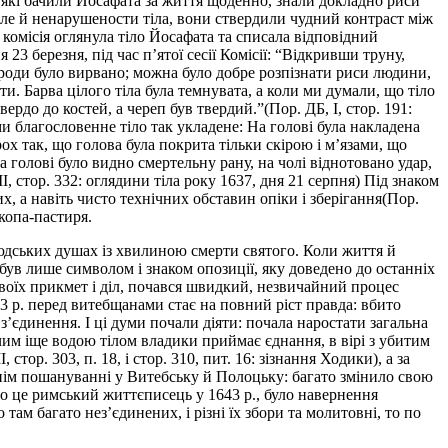
ди, які бачили Йосафата за життя щоденно, знали докладно риси
 але й ненарушености тіла, вони ствердили чудний контраст між
 комісія оглянула тіло Йосафата та списала відповідний
3 березня, під час п’ятої сесії Комісії: “Відкривши труну,
ороди було вирвано; можна було добре розпізнати риси людини,
ти. Барва цілого тіла була темнувата, а коли ми думали, що тіло
ердо до костей, а череп був твердий.”(Пор. ДБ, І, стор. 191:
ми благословенне тіло так укладене: На голові була накладена
ох так, що голова була покрита тільки скірою і м’язами, що
а голові було видно смертельну рану, на чолі віднотовано удар,
II, стор. 332: оглядини тіла року 1637, дня 21 серпня) Під знаком
х, а навіть чисто технічних обставин опіки і зберігання(Пор.
копа-пастиря.
 людських душах із хвилиною смерти святого. Коли життя й
був лише символом і знаком опозиції, яку доведено до останніх
своїх прикмет і діл, почався швидкий, незвичайний процес
3 р. перед витебщанами стає на повний ріст правда: вбито
з’єдинення. І ці думи почали діяти: почала наростати загальна
ючим іще водою тілом владики приймає єднання, в вірі з убитим
ор. 303, п. 18, і стор. 310, пит. 16: зізнання Ходики), а за
чнім пошануванні у Витебську й Полоцьку: багато змінило свою
ро це римський життєписець у 1643 р., було навернення
там багато нез’єдинених, і різні їх збори та молитовні, то по