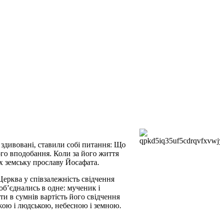
здивовані, ставили собі питання: Що
ого вподобання. Коли за його життя
х земську прославу Йосафата.
 Церква у співзалежність свідчення
об’єднались в одне: мученик і
ти в сумнів вартість його свідчення
ожою і людською, небесною і земною.