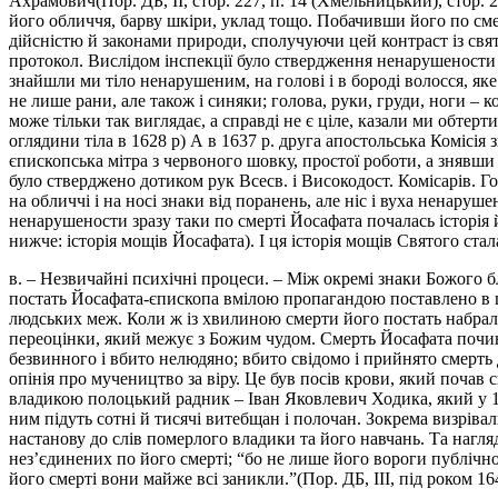
Ахрамович(Пор. ДБ, II, стор. 227, п. 14 (Хмельницький), стор. 
його обличчя, барву шкіри, уклад тощо. Побачивши його по смер
дійсністю й законами природи, сполучуючи цей контраст із свято
протокол. Вислідом інспекції було ствердження ненарушености ті
знайшли ми тіло ненарушеним, на голові і в бороді волосся, як
не лише рани, але також і синяки; голова, руки, груди, ноги – 
може тільки так виглядає, а справді не є ціле, казали ми обтерт
оглядини тіла в 1628 р) А в 1637 р. друга апостольська Комісія
єпископська мітра з червоного шовку, простої роботи, а знявши 
було стверджено дотиком рук Всесв. і Високодост. Комісарів. Го
на обличчі і на носі знаки від поранень, але ніс і вуха ненаруше
ненарушености зразу таки по смерті Йосафата почалась історія й
нижче: історія мощів Йосафата). І ця історія мощів Святого ст
в. – Незвичайні психічні процеси. – Між окремі знаки Божого б
постать Йосафата-єпископа вмілою пропагандою поставлено в це
людських меж. Коли ж із хвилиною смерти його постать набрала
переоцінки, який межує з Божим чудом. Смерть Йосафата почина
безвинного і вбито нелюдяно; вбито свідомо і прийнято смерть д
опінія про мучеництво за віру. Це був посів крови, який почав
владикою полоцький радник – Іван Яковлевич Ходика, який у 1637 
ним підуть сотні й тисячі витебщан і полочан. Зокрема визрів
настанову до слів померлого владики та його навчань. Та нагл
нез’єдинених по його смерті; “бо не лише його вороги публічно 
його смерті вони майже всі заникли.”(Пор. ДБ, III, під роком 1