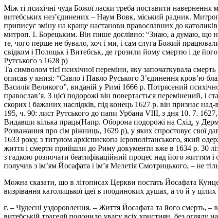
Між ті психічні чуда Божої ласки треба поставити навернення 
витебських нез’єдинених – Наум Вовк, міський радник. Митропо
приписує зміну на краще настанови православних до католиків, 
митроп. І. Борецьким. Він пише дослівно: “Знаю, а думаю, що 
те, чого перше не бувало, хоч і ми, і сам слуга Божий працювал
свідком і Полоцьк і Витебськ, де грозили йому смертю і де його
Рутського з 1628 р)
Та символом тієї психічної переміни, яку започаткувала смерт
описав у книзі: “Савло і Павло Руського З’єдинення кров’ю 
Василія Великого”, виданій у Римі 1666 р. Потрясений психічн
православ’я. З цієї подорожі він повертається перемінений, і 
скорих і бажаних наслідків, під конець 1627 р. він признає над
195, ч. 90: лист Рутського до папи Урбана VIII, з дня 10. 7. 1627
Видавши кілька праць(Напр. Оборона подорожі на Схід, у Дермані
Розважання про сім ріжниць, 1629 р), у яких спростовує свої да
1633 року, з титулом архієпископа Ієрополітанського, який одерж
життя і смерти прийшли до Риму документи вже в 1634 р. 30 лі
з гадкою розпочати беатифікаційний процес над його життям і 
получив з ім’ям Йосафата і ім’я Мелетія Смотрицького, – не тіл
Можна сказати, що в літописах Церкви постать Йосафата Кунце
визрівання католицької ідеї в поодиноких душах, а то й у цілих
г. – Чудесні уздоровлення. – Життя Йосафата та його смерть, – в
витебській трагедії полонило увагу всіх християн, без огляду 