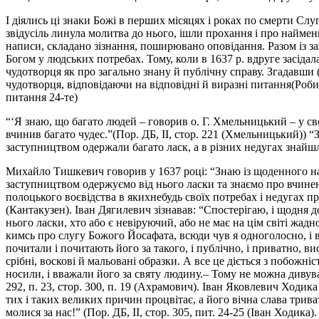
І діялись ці знаки Божі в перших місяцях і роках по смерти Сл
звідусіль линула молитва до нього, ішли прохання і про найме
написи, складано зізнання, поширювано оповідання. Разом із за
Богом у людських потребах. Тому, коли в 1637 р. вдруге засіда
чудотворця як про загально знану й публічну справу. Згадавши 
чудотворця, відповідаючи на відповідні й виразні питання(Робим
питання 24-те)
“‘Я знаю, що багато людей – говорив о. Г. Хмельницький – у св
вчинив багато чудес.”(Пор. ДБ, II, стор. 221 (Хмельницький)) 
заступництвом одержали багато ласк, а в різних недугах знайшли
Михайло Тишкевич говорив у 1637 році: “Знаю із щоденного наш
заступництвом одержуємо від нього ласки та знаємо про вчинен
полоцького воєвідства в якихнебудь своїх потребах і недугах пр
(Кантакузен). Іван Дягилевич зізнавав: “Спостерігаю, і щодня до
нього ласки, хто або є невіруючий, або не має на цім світі жад
кимсь про слугу Божого Йосафата, всюди чув я одноголосно, і в 
почитали і почитають його за такого, і публічно, і приватно, в
срібні, воскові й мальовані образки. А все це діється з побожніс
носили, і вважали його за святу людину.– Тому не можна дивува
292, п. 23, стор. 300, п. 19 (Ахрамович). Іван Яковлевич Ходи
тих і таких великих причин процвітає, а його вічна слава три
молися за нас!” (Пор. ДБ, II, стор. 305, пит. 24-25 (Іван Ходика).