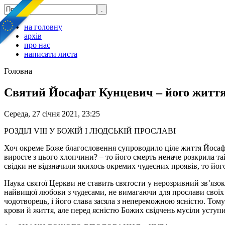
на головну
архів
про нас
написати листа
Головна
Святий Йосафат Кунцевич – його життя і
Середа, 27 січня 2021, 23:25
РОЗДІЛ VIII У БОЖІЙ І ЛЮДСЬКІЙ ПРОСЛАВІ
Хоч окреме Боже благословення супроводило ціле життя Йосафа
виросте з цього хлопчини? – то його смерть неначе розкрила т
свідки не відзначили якихось окремих чудесних проявів, то йо
Наука святої Церкви не ставить святости у нерозривний зв’язок 
найвищої любови з чудесами, не вимагаючи для прослави своїх 
чодотворець, і його слава засяла з непереможною ясністю. Тому
крови й життя, але перед ясністю Божих свідчень мусіли уступ