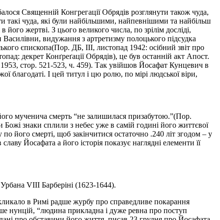
алося Священній Конгрегації Обрядів розглянути також чуда,
ати такі чуда, які були найбільшими, найпевнішими та найбільш
 його жертві. З цього великого числа, по зрілім досліді,
и Василівни, видужання з артретизму полоцького підсудка
ого єпископа(Пор. ДБ, III, листопад 1942: осібний звіт про
стопад: декрет Конґреґації Обрядів), це був останній акт Апост.
53, стор. 521-523, ч. 459). Так увійшов Йосафат Кунцевич в
ої благодаті. І цей титул і цю ролю, по мірі людської віри,
ого мученича смерть “не залишилася призабутою.”(Пор.
коли Божі знаки сплили з небес уже в самій годині його життєвої
 по його смерті, щоб закінчитися остаточно .240 літ згодом – у
лаву Йосафата а його історія показує наглядні елементи її
рбана VIII Барберіні (1623-1644).
викликало в Римі радше журбу про справедливе покарання
ише нунцій, “людина прикладна і дуже ревна про поступ
і дані про обставини його життя, писав 23 грудня про Йосафата