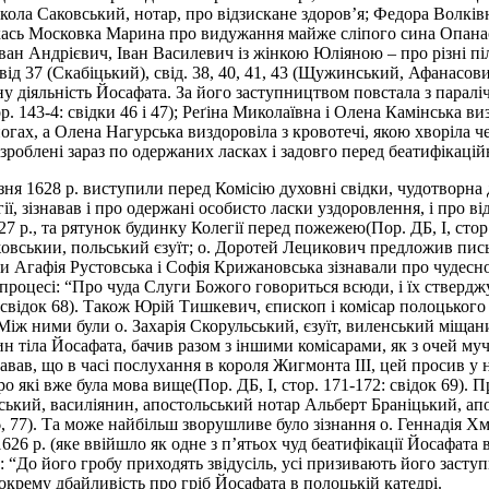
Микола Саковський, нотар, про відзискане здоров’я; Федора Волків
ась Московка Марина про видужання майже сліпого сина Опанас
 Андрієвич, Іван Василевич із жінкою Юліяною – про різні пільги
від 37 (Скабіцький), свід. 38, 40, 41, 43 (Щужинський, Афанасов
 діяльність Йосафата. За його заступництвом повстала з параліч
ор. 143-4: свідки 46 і 47); Реґіна Миколаївна і Олена Камінська
ах, а Олена Нагурська виздоровіла з кровотечі, якою хворіла через
зроблені зараз по одержаних ласках і задовго перед беатифікаці
езня 1628 р. виступили перед Комісію духовні свідки, чудотворна
ії, зізнавав і про одержані особисто ласки уздоровлення, і про 
р., та рятунок будинку Колегії перед пожежею(Пор. ДБ, І, стор. 14
жовськии, польський єзуїт; о. Доротей Лецикович предложив пис
нки Агафія Рустовська і Софія Крижановська зізнавали про чудесно
 процесі: “Про чуда Слуги Божого говориться всюди, і їх стверд
 свідок 68). Також Юрій Тишкевич, єпископ і комісар полоцького
іж ними були о. Захарія Скорульський, єзуїт, виленський міщани
н тіла Йосафата, бачив разом з іншими комісарами, як з очей муче
навав, що в часі послухання в короля Жигмонта III, цей просив у
ро які вже була мова вище(Пор. ДБ, І, стор. 171-172: свідок 69).
нський, василіянин, апостольський нотар Альберт Браніцький, а
75, 76, 77). Та може найбільш зворушливе було зізнання о. Геннад
6 р. (яке ввійшло як одне з п’ятьох чуд беатифікації Йосафата в 16
: “До його гробу приходять звідусіль, усі призивають його заступ
окрему дбайливість про гріб Йосафата в полоцькій катедрі.