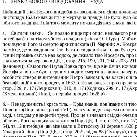
1. – ЗНАКИ БОЖОГО ВПОДОБАННЯ – ЧУДА
Найвищий знак Божого вподобання звершився в сінях полоцької 
листопада 1623 склав життя у жертву за правду. Це було чудо Б
вбитого владики. І від того моменту почали діятися знаки, які 
а. – Світляні знаки. – Як подано вище при описі недільного ранк
витебщан), над тілом убитого владики (жінка О. Щура). Майже п
пов’язуючи його зі смертю архиєпископа (П. Чарний; А. Козєрац
на місце, де знаходилося тіло. Багато свідків зізнало, що був
ясний промінь світла над водою, де лежало тіло Йосафата, про 
знаходяться за чергою в ДБ, І, стор. 215, 199, 201, 204,- 203,- 2
Іванович)). Свідоцтво Наума Вовка про те, що він бачив ночами
Йосафата: він же був і першим плодом смерти владики, наверну
особисто ствердив витебщанин Петро Іванович, на власні очі пер
беатифікаційнного процесу в 1637 р. зізнавали, як про справу
стор. 329, п. 17 (Лецикович), 310, п. 17 (Ходика), 299, п. 17 (Ах
(Хмельницький) і інші, в першім процесі 1628 р).
б. – Ненарушеність і краса тіла. – Крім знаків, пов’язаних із т
Полоцька(Пор. вище, розділ VII), увагу народу зокрема полонил
воді, а згодом у відкритій труні. Про це зізнавали свідки-очев
обличчя його кращим як за життя(Пор. ДБ, II, стор. 255, пит. 17)
54), та 12 витебщан, які зізнавали в Витебську 31 березня 1628 
Ушацький і інші (Пор. ДБ, І, стор. 202: свідок 88 (Сухорук), с