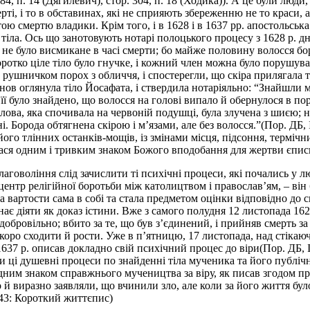
284, п. 14 (Дягилевич), стор. 304, п. 18 (Ходика)). А це були лю
ті, і то в обставинах, які не сприяють збереженню не то краси,
ю смертю владики. Крім того, і в 1628 і в 1637 рр. апостольська
ла. Ось що занотовують нотарі полоцького процесу з 1628 р. дня 2
е не було висмикане в часі смерти; бо майже половину волосся б
коротко ціле тіло було гнучке, і кожний член можна було порушува
и рушничком порох з обличчя, і спостерегли, що скіра прилягала тв
 знов оглянула тіло Йосафата, і ствердила нотаріяльно: “Знайшли 
її було знайдено, що волосся на голові випало й обернулося в пор
лова, яка спочивала на червоній подушці, була злучена з шиєю; н
ні. Борода обтягнена скірою і м’язами, але без волосся.”(Пор. ДБ, 
ого тлінних останків-мощів, із змінами місця, підсоння, термічни
алася одним і тривким знаком Божого вподобання для жертви єпис
лаговоління слід зачислити ті психічні процеси, які почались у
нтр релігійної боротьби між католицтвом і православ’ям, – він 
 вартости сама в собі та стала предметом оцінки відповідно до 
є діяти як доказ істини. Вже з самого полудня 12 листопада 162
обровільно; вбито за те, що був з’єдинений, і прийняв смерть за 
 скоро сходити й рости. Уже в п’ятницю, 17 листопада, над стіка
р. описав докладно свій психічний процес до віри(Пор. ДБ, II, ст
али ці душевні процеси по знайденні тіла мученика та його публі
ядним знаком справжнього мучеництва за віру, як писав згодом п
й виразно заявляли, що вчинили зло, але коли за його життя було 
643: Короткий життєпис)