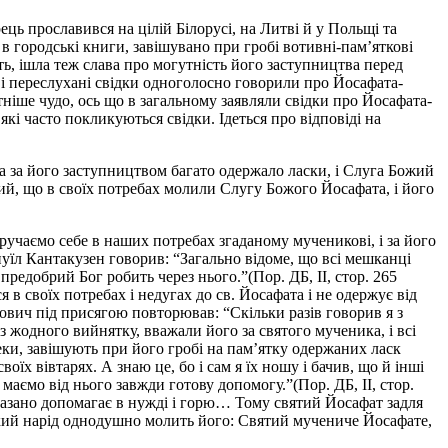
ць прославився на цілій Білорусі, на Литві й у Польщі та
в городські книги, завішувано при гробі вотивні-пам’яткові
ь, ішла теж слава про могутність його заступництва перед
і і переслухані свідки одноголосно говорили про Йосафата-
тніше чудо, ось що в загальному заявляли свідки про Йосафата-
кі часто покликуються свідки. Ідеться про відповіді на
та за його заступництвом багато одержало ласки, і Слуга Божий
кий, що в своїх потребах молили Слугу Божого Йосафата, і його
учаємо себе в наших потребах згаданому мученикові, і за його
уїл Кантакузен говорив: “Загально відоме, що всі мешканці
предобрий Бог робить через нього.”(Пор. ДБ, II, стор. 265
 в своїх потребах і недугах до св. Йосафата і не одержує від
амович під присягою повторював: “Скільки разів говорив я з
ез жодного вийнятку, вважали його за святого мученика, і всі
реки, завішують при його гробі на пам’ятку одержаних ласк
воїх вівтарях. А знаю це, бо і сам я їх ношу і бачив, що й інші
аємо від нього завжди готову допомогу.”(Пор. ДБ, II, стор.
сказано допомагає в нужді і горю… Тому святий Йосафат задля
цький нарід однодушно молить його: Святий мучениче Йосафате,