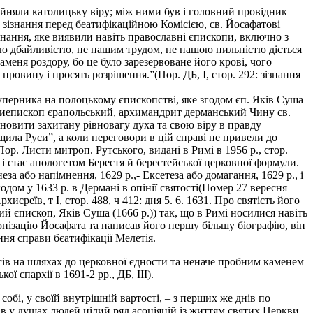
ийняли католицьку віру; між ними був і головний провідник
 зізнання перед беатифікаційною Комісією, св. Йосафатові
днання, яке виявили навіть православні єпископи, включно з
шою дбайливістю, не нашим трудом, не нашою пильністю діється
аменя роздору, бо це було зарезервоване його крові, чого
ровину і просять розрішення.”(Пор. ДБ, І, стор. 292: зізнання
уперника на полоцькому єпископстві, яке згодом єп. Яків Суша
хиепископ єрапольський, архимандрит дерманський Чину св.
новити захитану рівновагу духа та свою віру в правду
щила Руси”, а коли переговори в цій справі не привели до
ор. Листи митроп. Рутського, видані в Римі в 1956 р., стор.
еро і стає апологетом Берестя й берестейської церковної формули.
а або напімнення, 1629 р.,- Ексетеза або домагання, 1629 р., і
одом у 1633 р. в Дермані в опінії святості(Помер 27 вересня
реїв, т І, стор. 488, ч 412: дня 5. 6. 1631. Про святість його
 єпископ, Яків Суша (1666 р.)) так, що в Римі носилися навіть
онізацію Йосафата та написав його першу більшу біографію, він
ння справи бєатифікації Мелетія.
ів на шляхах до церковної єдности та неначе пробним каменем
 єпархії в 1691-2 рр., ДБ, III).
 собі, у своїй внутрішній вартості, – з перших же днів по
ав у душах людей цілий ряд асоціяцій із життям святих Церкви