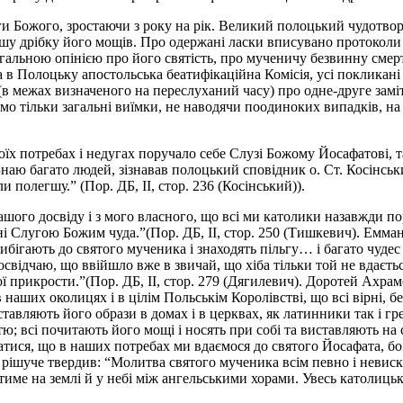
уги Божого, зростаючи з року на рік. Великий полоцький чудотворе
ншу дрібку його мощів. Про одержані ласки вписувано протоколи 
гальною опінією про його святість, про мученичу безвинну смерт
ла в Полоцьку апостольська беатифікаційна Комісія, усі покликан
(в межах визначеного на переслуханий часу) про одне-друге замі
о тільки загальні виїмки, не наводячи поодиноких випадків, на я
оїх потребах і недугах поручало себе Слузі Божому Йосафатові, 
“Знаю багато людей, зізнавав полоцький сповідник о. Ст. Косінсь
 полегшу.” (Пор. ДБ, II, стор. 236 (Косінський)).
ого досвіду і з мого власного, що всі ми католики назавжди пор
і Слугою Божим чуда.”(Пор. ДБ, II, стор. 250 (Тишкевич). Емман
ибігають до святого мученика і знаходять пільгу… і багато чудес 
свідчаю, що ввійшло вже в звичай, що хіба тільки той не вдається
ної прикрости.”(Пор. ДБ, II, стор. 279 (Дягилевич). Доротей Ахр
наших околицях і в цілім Польськім Королівстві, що всі вірні, б
иставляють його образи в домах і в церквах, як латинники так і г
тю; всі почитають його мощі і носять при собі та виставляють на с
тися, що в наших потребах ми вдаємося до святого Йосафата, бо м
ка рішуче твердив: “Молитва святого мученика всім певно і неви
ватиме на землі й у небі між ангельськими хорами. Увесь католи