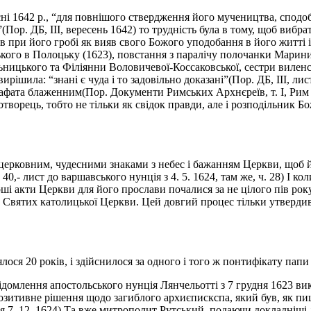
ні 1642 р., “для повнішого ствердження його мучеництва, сподоб
Пор. ДБ, III, вересень 1642) то трудність була в тому, щоб вибр
 при його гробі як вияв свого Божого уподобання в його житті і в
ького в Полоцьку (1623), повстання з паралічу полочанки Марин
ицького та Філіянни Воловичевої-Коссаковської, сестри виленськ
ирішила: “знані є чуда і то задовільно доказані”(Пор. ДБ, III, ли
ата блаженним(Пор. Документи Римських Архнєреїв, т. І, Рим 19
творець, тобто не тільки як свідок правди, але і розподільник Бож
ерковним, чудесними знаками з небес і бажанням Церкви, щоб й
 40,- лист до варшавського нунція з 4. 5. 1624, там же, ч. 28) І 
ші акти Церкви для його прослави почалися за не цілого пів року
 Святих католицької Церкви. Цей довгий процес тільки утвердив с
 20 років, і здійснилося за одного і того ж понтифікату папи У
відомлення апостольського нунція Лянчельотті з 7 грудня 1623 
позитивне рішення щодо загиблого архиєпискспа, який був, як п
з дня 7. 12. 1624) Та вже митрополит Рутський, подаючи докладніш