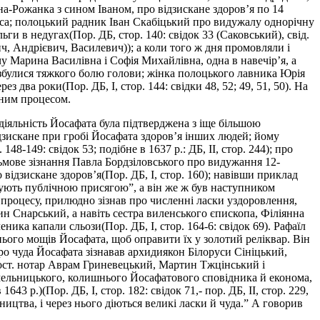
на-Рожанка з сином Іваном, про відзискане здоров’я по 14
а; полоцький радник Іван Скабіцький про видужалу однорічну
 в недугах(Пор. ДБ, стор. 140: свідок 33 (Саковський), свід.
ич, Андрієвич, Василевич)); а коли того ж дня промовляли і
у Марина Василівна і Софія Михайлівна, одна в навечір’я, а
 визбулися тяжкого болю голови; жінка полоцького лавника Юрія
 два роки(Пор. ДБ, І, стор. 144: свідки 48, 52; 49, 51, 50). На
йним процесом.
 діяльність Йосафата була підтверджена з іще більшою
відзискане при гробі Йосафата здоров’я інших людей; йому
8-149: свідок 53; подібне в 1637 р.: ДБ, II, стор. 244); про
ьмове зізнання Павла Бордзіловського про видужання 12-
 відзискане здоров’я(Пор. ДБ, І, стор. 160); навівши приклад
жують публічною присягою”, а він же ж був наступником
 процесу, прилюдно зізнав про численні ласки уздоровлення,
н Снарський, а навіть сестра виленського єпископа, Філіянна
ника капали сльози(Пор. ДБ, І, стор. 164-6: свідок 69). Рафаїл
 нього мощів Йосафата, щоб оправити їх у золотий реліквар. Він
 Про чуда Йосафата зізнавав архидиякон Білоруси Сініцький,
пост. нотар Аврам Гриневецький, Мартин Тжцінський і
ія Хмельницького, колишнього Йосафатового сповідника й економа,
43 р.)(Пор. ДБ, І, стор. 182: свідок 71,- пор. ДБ, II, стор. 229,
ництва, і через нього діються великі ласки й чуда.” А говорив