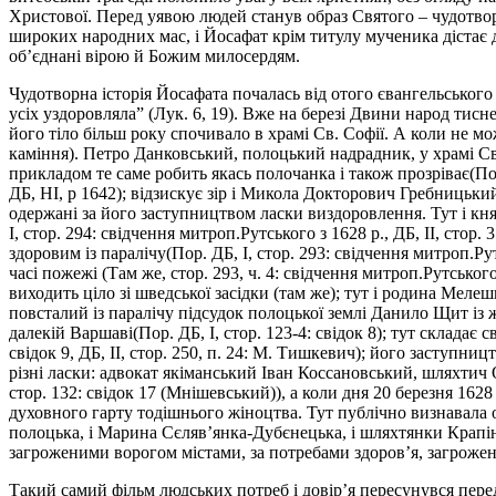
Христової. Перед уявою людей станув образ Святого – чудотворц
широких народних мас, і Йосафат крім титулу мученика дістає 
об’єднані вірою й Божим милосердям.
Чудотворна історія Йосафата почалась від отого євангельськог
усіх уздоровляла” (Лук. 6, 19). Вже на березі Двини народ тисн
його тіло більш року спочивало в храмі Св. Софії. А коли не мо
каміння). Петро Данковський, полоцький надрадник, у храмі Св. 
прикладом те саме робить якась полочанка і також прозріває(Пор.
ДБ, НІ, р 1642); відзискує зір і Микола Докторович Гребницький(
одержані за його заступництвом ласки виздоровлення. Тут і кн
І, стор. 294: свідчення митроп.Рутського з 1628 р., ДБ, ІІ, сто
здоровим із паралічу(Пор. ДБ, І, стор. 293: свідчення митроп.
часі пожежі (Там же, стор. 293, ч. 4: свідчення митроп.Рутськог
виходить ціло зі шведської засідки (там же); тут і родина Мел
повсталий із паралічу підсудок полоцької землі Данило Щит із
далекій Варшаві(Пор. ДБ, І, стор. 123-4: свідок 8); тут склада
свідок 9, ДБ, II, стор. 250, п. 24: М. Тишкевич); його заступн
різні ласки: адвокат якіманський Іван Коссановський, шляхтич 
стор. 132: свідок 17 (Мнішевський)), а коли дня 20 березня 1628
духовного гарту тодішнього жіноцтва. Тут публічно визнавала 
полоцька, і Марина Сєляв’янка-Дубєнецька, і шляхтянки Крапін
загроженими ворогом містами, за потребами здоров’я, загроженого
Такий самий фільм людських потреб і довір’я пересунувся перед