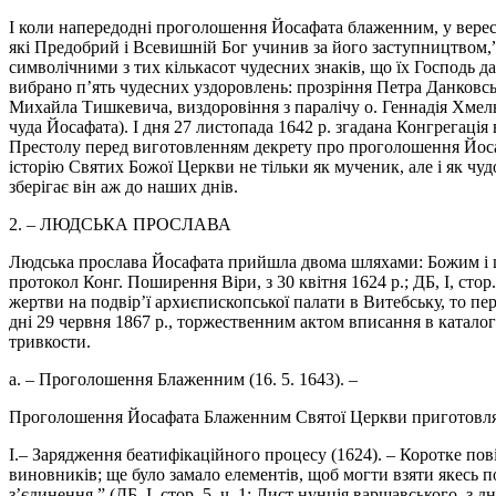
І коли напередодні проголошення Йосафата блаженним, у верес
які Предобрий і Всевишній Бог учинив за його заступництвом,”(
символічними з тих кількасот чудесних знаків, що їх Господь дав
вибрано п’ять чудесних уздоровлень: прозріння Петра Данковс
Михайла Тишкевича, виздоровіння з паралічу о. Геннадія Хмельн
чуда Йосафата). І дня 27 листопада 1642 р. згадана Конгрегація в
Престолу перед виготовленням декрету про проголошення Йосаф
історію Святих Божої Церкви не тільки як мученик, але і як чудо
зберігає він аж до наших днів.
2. – ЛЮДСЬКА ПРОСЛАВА
Людська прослава Йосафата прийшла двома шляхами: Божим і ц
протокол Конг. Поширення Віри, з 30 квітня 1624 р.; ДБ, І, стор.
жертви на подвір’ї архиєпископської палати в Витебську, то пер
дні 29 червня 1867 р., торжественним актом вписання в каталог
тривкости.
а. – Проголошення Блаженним (16. 5. 1643). –
Проголошення Йосафата Блаженним Святої Церкви приготовлялося
І.– Зарядження беатифікаційного процесу (1624). – Коротке по
виновників; ще було замало елементів, щоб могти взяти якесь 
з’єдинення.” (ДБ, І, стор. 5, ч. 1: Лист нунція варшавського, 