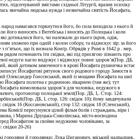
их, підсичуваний змістами східньої Літургії, вразив психіку
ась звичайна людська нужда і незвичайна святість Йосафата,
 народ намагався торкнутися його, бо сила виходила з нього й
оли його виносять з Витебська і вносять до Полоцька і коли
 які дотикалися його, чи належали до нього (кров, одіж,
ням зложено при одній з колон собору, та відзискує зір; за його
 з п’ятьох, що їх визнала Конґр. Обрядів у Римі в 1642 р . мер.
вгим рядом починають іти свідки, які під присягою зізнають про
вої недуги нагло видужує і відзискує повне здоров’я(Пор. ДБ,
вський, який дотиком замоченого в крові Йосафата рушничка встає
 приписує Йосафатові рятунок свого родового городу Замостя в
нський Олександер Ґонсєвський, який із мощами Йосафата на шиї
в’ю Йосафата полотна є родинною лікарнею (там же); тут
 Йосафата вимолювала здоров’я для чоловіка, недужого в
евич, протонотар полоцької землі(Пор. ДБ, І,. Стор. 124:
рбінський(Пор. ДБ, І, стор. 126: свідок 10); йому завдячували
свідок 16 (Коссановський), стор 132: свідок 18 (Єленський),
ма Комісії пересунувся цілий фільм болів і страждань, віри і
акова, і Марина Друцька-Соколінська, місто-воєводина
перед Йосафатом за своїми недужими чоловіками, за
: свідки 20-26)
цькі городяни й городянки: Лука Циганович, міський надрадник,